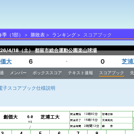
春季（1部）
勝敗表
ランキング
スコアブック
026/4/18（土）
都留市総合運動公園楽山球場
創価大
6
0
芝浦
-
過
メンバー
ボックススコア
テキスト速報
スコアブック
電子スコアブック仕様説明