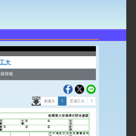
工大
先発情報
創価大
1
芝浦工大
1