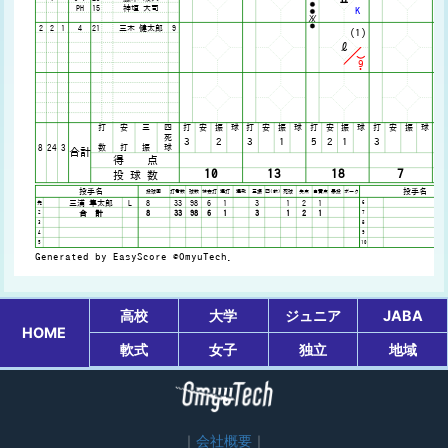
高校
大学
ジュニア
JABA
HOME
軟式
女子
独立
地域
会社概要