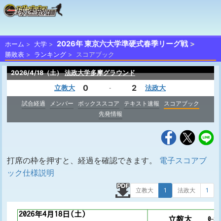
2026年 東京六大学準硬式春季リーグ戦
ホーム
大学
勝敗表
ランキング
スコアブック
2026/4/18（土）
法政大学多摩グラウンド
0
2
立教大
法政大
-
試合経過
メンバー
ボックススコア
テキスト速報
スコアブック
先発情報
打席の枠を押すと、経過を確認できます。
電子スコアブ
ック仕様説明
立教大
1
法政大
1