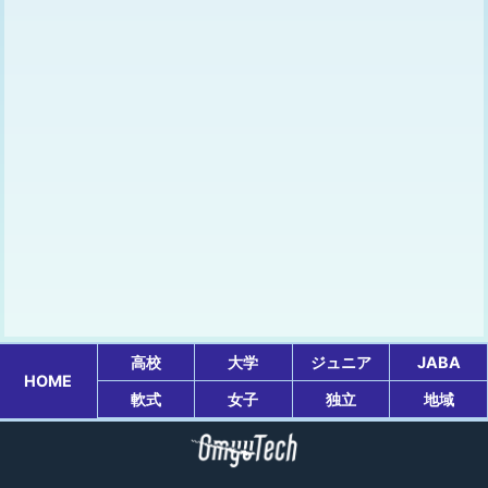
高校
大学
ジュニア
JABA
HOME
軟式
女子
独立
地域