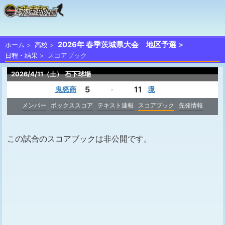
2026年 春季茨城県大会 地区予選
ホーム
高校
日程・結果
スコアブック
2026/4/11（土）
石下球場
5
11
鬼怒商
境
-
メンバー
ボックススコア
テキスト速報
スコアブック
先発情報
この試合のスコアブックは非公開です。