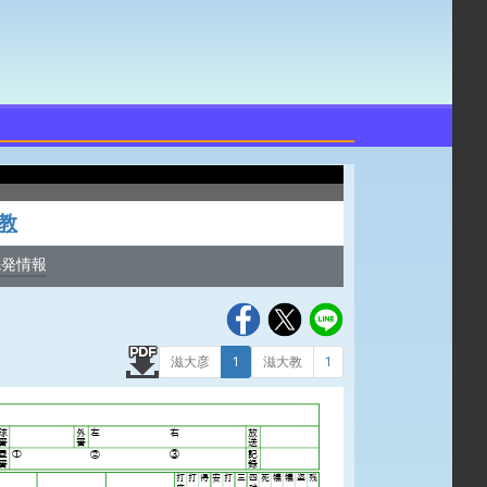
教
先発情報
滋大彦
1
滋大教
1