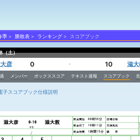
春季
勝敗表
ランキング
スコアブック
/28（土）
滋大彦
0
10
滋大
-
過
メンバー
ボックススコア
テキスト速報
スコアブック
電子スコアブック仕様説明