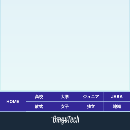
高校
大学
ジュニア
JABA
HOME
軟式
女子
独立
地域