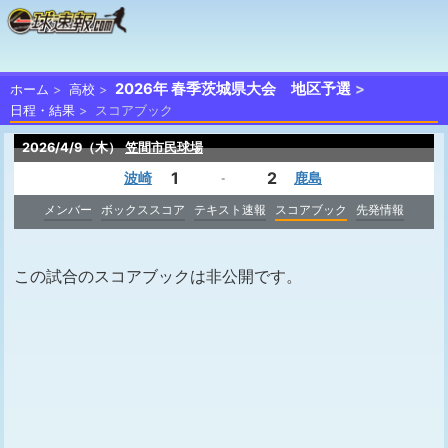
2026年 春季茨城県大会 地区予選
ホーム
高校
日程・結果
スコアブック
2026/4/9（木）
笠間市民球場
1
2
波崎
鹿島
-
メンバー
ボックススコア
テキスト速報
スコアブック
先発情報
この試合のスコアブックは非公開です。