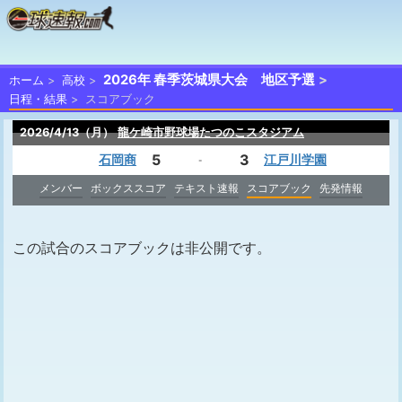
2026年 春季茨城県大会 地区予選
ホーム
高校
日程・結果
スコアブック
2026/4/13（月）
龍ケ崎市野球場たつのこスタジアム
5
3
石岡商
江戸川学園
-
メンバー
ボックススコア
テキスト速報
スコアブック
先発情報
この試合のスコアブックは非公開です。