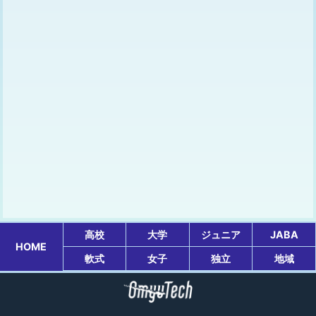
高校
大学
ジュニア
JABA
HOME
軟式
女子
独立
地域