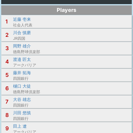
Players
近藤 壱来
1
社会人代表
川合 慎磨
2
JR四国
岡野 雄介
3
徳島野球倶楽部
渡邉 匠太
4
アークバリア
藤井 拓海
5
四国銀行
樋口 大徒
6
徳島野球倶楽部
大谷 雄志
7
四国銀行
川田 悠慎
8
四国銀行
田上 遼
9
アークバリア