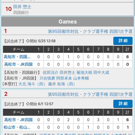
田井 惣士
10
四国銀行
Games
1
第95回都市対抗・クラブ選手権 四国1次予選
詳 細
【
試合終了
】
◇開始 5/25 12:58
チーム
1
2
3
4
5
6
7
8
9
計
高知市・四国銀行
0
0
0
1
0
0
0
5
0
6
高松市・JR四国
0
0
0
0
0
0
0
0
0
0
【高知市・四国銀行】
佐田涼介
田井惣士
菊池大樹
田中大成
【高松市・JR四国】
川合慎磨
阿部卓未
山本隼輔
[本塁打]
大北 海斗（四）
藤井 拓海（四）
2
第95回都市対抗・クラブ選手権 四国1次予選
詳 細
【
試合終了
】
◇開始 6/1 12:57
チーム
1
2
3
4
5
6
7
8
9
計
高松市・JR四国
0
0
0
2
0
0
3
0
1
6
松山市・松山フェニックス
0
0
0
0
0
1
0
0
0
1