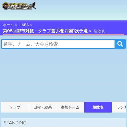
ホーム
JABA
第95回都市対抗・クラブ選手権 四国1次予選
勝敗表
トップ
日程・結果
参加チーム
勝敗表
ラン