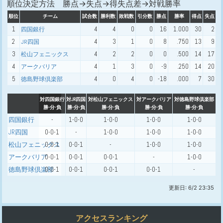
順位決定方法 勝点→失点→得失点差→対戦勝率
順位
チーム
試合数
勝利数
敗戦数
引分数
勝点
勝率
得点
失点
1
4
4
0
0
16
1.000
30
2
四国銀行
2
4
3
1
0
8
.750
13
9
JR四国
3
4
2
2
0
0
.500
14
17
松山フェニックス
4
4
1
3
0
-9
.250
14
20
アークバリア
5
4
0
4
0
-18
.000
7
30
徳島野球倶楽部
対四国銀行
対JR四国
対松山フェニックス
対アークバリア
対徳島野球倶楽部
勝-分-負
勝-分-負
勝-分-負
勝-分-負
勝-分-負
四国銀行
-
1-0-0
1-0-0
1-0-0
1-0-0
JR四国
0-0-1
-
1-0-0
1-0-0
1-0-0
松山フェニックス
0-0-1
0-0-1
-
1-0-0
1-0-0
アークバリア
0-0-1
0-0-1
0-0-1
-
1-0-0
徳島野球倶楽部
0-0-1
0-0-1
0-0-1
0-0-1
-
更新日: 6/2 23:35
アクセスランキング