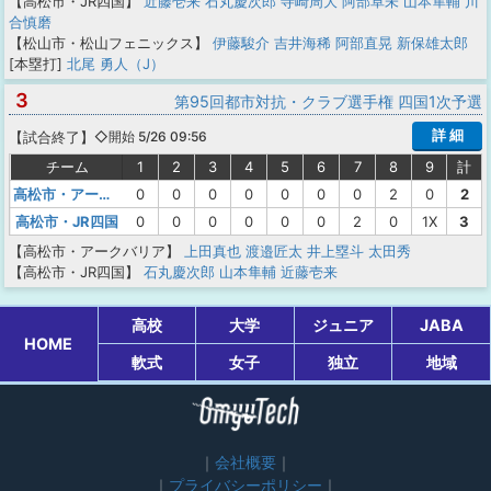
【高松市・JR四国】
近藤壱来
石丸慶次郎
寺崎周大
阿部卓未
山本隼輔
川
合慎磨
【松山市・松山フェニックス】
伊藤駿介
吉井海稀
阿部直晃
新保雄太郎
[本塁打]
北尾 勇人（J）
3
第95回都市対抗・クラブ選手権 四国1次予選
詳 細
【
試合終了
】
◇開始 5/26 09:56
チーム
1
2
3
4
5
6
7
8
9
計
高松市・アークバリア
0
0
0
0
0
0
0
2
0
2
高松市・JR四国
0
0
0
0
0
0
2
0
1X
3
【高松市・アークバリア】
上田真也
渡邉匠太
井上塁斗
太田秀
【高松市・JR四国】
石丸慶次郎
山本隼輔
近藤壱来
高校
大学
ジュニア
JABA
HOME
軟式
女子
独立
地域
会社概要
プライバシーポリシー