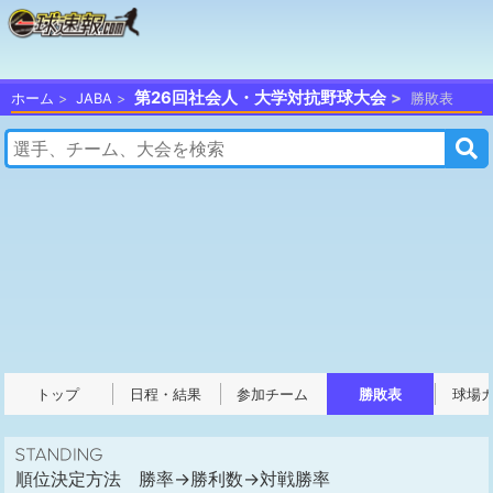
第26回社会人・大学対抗野球大会
ホーム
JABA
勝敗表
トップ
日程・結果
参加チーム
勝敗表
球場
順位決定方法 勝率→勝利数→対戦勝率