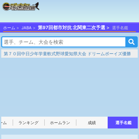
第97回都市対抗 北関東二次予選
ホーム
JABA
選手名鑑
第７０回中日少年学童軟式野球愛知県大会 ドリームボーイズ優勝
ーム
ランキング
ホームラン
成績
選手名鑑