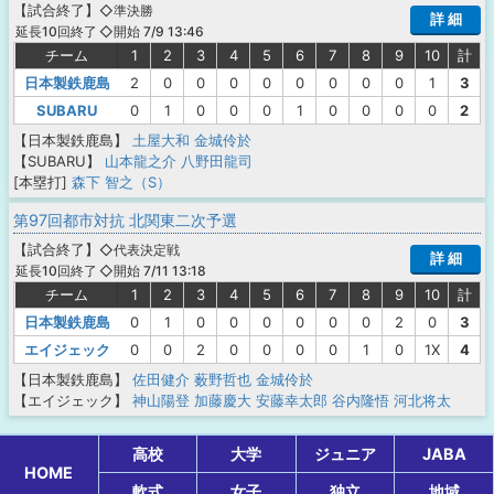
【
試合終了
】
◇準決勝
詳 細
◇開始 7/9 13:46
延長10回終了
チーム
1
2
3
4
5
6
7
8
9
10
計
日本製鉄鹿島
2
0
0
0
0
0
0
0
0
1
3
SUBARU
0
1
0
0
0
1
0
0
0
0
2
【日本製鉄鹿島】
土屋大和
金城伶於
【SUBARU】
山本龍之介
八野田龍司
[本塁打]
森下 智之（S）
第97回都市対抗 北関東二次予選
【
試合終了
】
◇代表決定戦
詳 細
◇開始 7/11 13:18
延長10回終了
チーム
1
2
3
4
5
6
7
8
9
10
計
日本製鉄鹿島
0
1
0
0
0
0
0
0
2
0
3
エイジェック
0
0
2
0
0
0
0
1
0
1X
4
【日本製鉄鹿島】
佐田健介
薮野哲也
金城伶於
【エイジェック】
神山陽登
加藤慶大
安藤幸太郎
谷内隆悟
河北将太
高校
大学
ジュニア
JABA
HOME
軟式
女子
独立
地域