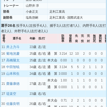
トレーナー
山野井 淳
部長
小倉正文
足利工業高
副部長
塩島啓嗣
足利工業高 - 国際武道大
選手26名
投手9人(左投手4人)、捕手3人(左打者1人)、内野手8人(左打
者2人)、外野手6人(左打者2人)
背
防
登
先
完
完
無
勝
番
選手名
年齢
投/打
御
板
四
利
号
率
数
発
投
封
死
数
11
井上力斗
22歳
左/左
16
菊地洸慶
25歳
右/右
通 算
3.214
12
10
2
0
0
0
17
高橋陽太
25歳
左/左
本大会
0.00
1
0
0
0
0
0
18
中田智暁
34歳
右/左
通 算
3.134
5
5
2
1
1
3
19
山本和生
24歳
右/右
通 算
3.000
1
0
0
0
0
0
本大会
1.00
1
1
1
0
0
1
21
齋藤康徳
27歳
左/左
通 算
0.000
1
1
0
0
0
1
27
堤楽空
23歳
右/右
本大会
0.71
2
2
1
0
0
0
30
佐藤良明
26歳
右/右