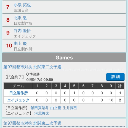
小泉 拓也
7
茨城日産
北爪 魁
8
日立製作所
谷内 隆悟
9
エイジェック
由上 慶
10
日立製作所
Games
第97回都市対抗 北関東二次予選
◇準決勝
詳 細
【
試合終了
】
◇開始 7/9 09:59
チーム
1
2
3
4
5
6
7
8
9
計
日立製作所
0
0
0
0
1
0
0
0
0
1
エイジェック
0
0
0
0
0
0
1
0
1X
2
【日立製作所】
飯田真渚斗
由上慶
生井惇己
【エイジェック】
河北将太
第97回都市対抗 北関東二次予選