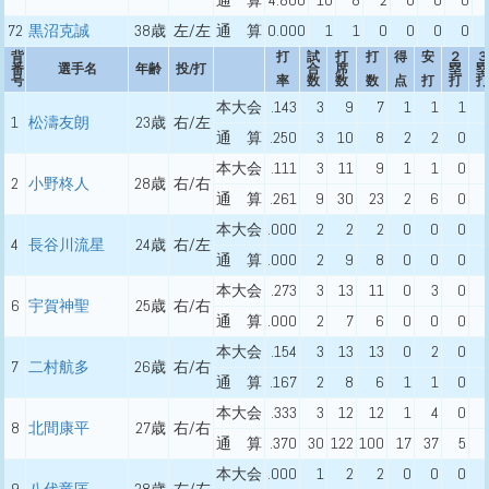
通 算
4.800
10
8
2
0
0
0
72
黒沼克誠
38歳
左/左
通 算
0.000
1
1
0
0
0
0
背
打
試
打
打
得
安
２
３
番
選手名
年齢
投/打
合
席
塁
塁
号
率
数
数
数
点
打
打
打
本大会
.143
3
9
7
1
1
1
1
松濤友朗
23歳
右/左
通 算
.250
3
10
8
2
2
0
本大会
.111
3
11
9
1
1
0
2
小野柊人
28歳
右/右
通 算
.261
9
30
23
2
6
0
本大会
.000
2
2
2
0
0
0
4
長谷川流星
24歳
右/左
通 算
.000
2
9
8
0
0
0
本大会
.273
3
13
11
0
3
0
6
宇賀神聖
25歳
右/右
通 算
.000
2
7
6
0
0
0
本大会
.154
3
13
13
0
2
0
7
二村航多
26歳
右/右
通 算
.167
2
8
6
1
1
0
本大会
.333
3
12
12
1
4
0
8
北間康平
27歳
右/右
通 算
.370
30
122
100
17
37
5
本大会
.000
1
2
2
0
0
0