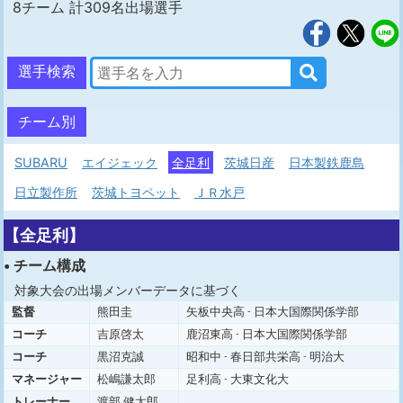
8チーム 計309名出場選手
選手検索
チーム別
SUBARU
エイジェック
全足利
茨城日産
日本製鉄鹿島
日立製作所
茨城トヨペット
ＪＲ水戸
【全足利】
• チーム構成
対象大会の出場メンバーデータに基づく
監督
熊田圭
矢板中央高 - 日本大国際関係学部
コーチ
吉原啓太
鹿沼東高 - 日本大国際関係学部
コーチ
黒沼克誠
昭和中 - 春日部共栄高 - 明治大
マネージャー
松嶋謙太郎
足利高 - 大東文化大
トレーナー
渡部 健太郎