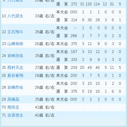
9
八代竜匡
28歳
右/左
通 算
.272
31
126
114
12
31
5
本大会
.000
1
1
1
0
0
0
10
八代奨太
33歳
右/左
通 算
.214
9
36
28
3
6
1
本大会
---
1
0
0
0
0
0
22
立石翔斗
25歳
右/右
通 算
.286
2
7
7
0
2
0
23
山﨑裕樹
26歳
右/右
本大会
.375
3
11
8
0
3
0
本大会
.167
3
13
12
0
2
0
24
岩崎浩佑
25歳
右/右
通 算
.333
2
9
9
1
3
0
25
西村天志
27歳
右/右
通 算
.239
20
49
46
5
11
5
26
新谷春翔
18歳
右/右
本大会
.200
3
7
5
0
1
0
本大会
.200
3
10
10
1
2
0
28
岩﨑昂佑
28歳
右/右
通 算
.375
5
19
16
1
6
0
29
高橋晶
25歳
右/右
本大会
.000
2
2
2
0
0
0
70
熊田圭
42歳
右/右
71
吉原啓太
40歳
右/左