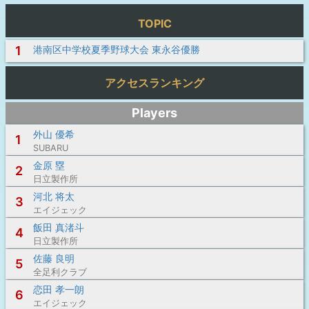
TOPIC
1
港南区中学校夏季野球大会 東永谷優勝
アクセスランキング
Players
外山 優希
1
SUBARU
金原 塁
2
日立製作所
河北 将太
3
エイジェック
飯田 真渚斗
4
日立製作所
佐藤 良明
5
全足利クラブ
恋田 孝一朗
6
エイジェック