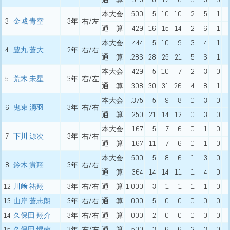
本大会
.500
5
10
10
2
5
1
3
金城 青空
3年
右/左
通 算
.429
16
15
14
2
6
1
本大会
.444
5
10
9
3
4
1
4
豊丸 蒼大
2年
右/右
通 算
.286
28
25
21
5
6
1
本大会
.429
5
10
7
2
3
0
5
荒木 未星
3年
右/左
通 算
.308
30
31
26
4
8
1
本大会
.375
5
9
8
0
3
0
6
鬼束 湧羽
3年
右/右
通 算
.250
21
14
12
0
3
0
本大会
.167
5
7
6
0
1
0
7
下川 源次
3年
右/右
通 算
.167
11
7
6
0
1
0
本大会
.500
5
8
6
1
3
0
8
鈴木 貴翔
3年
右/右
通 算
.364
14
14
11
1
4
0
12
川﨑 祐翔
3年
右/右
通 算
1.000
3
1
1
1
1
0
13
山岸 蒼志朗
3年
右/右
通 算
.000
5
0
0
0
0
0
14
久保田 翔介
3年
右/右
通 算
.000
2
0
0
0
0
0
15
久保田 惺南
3年
右/左
通 算
.500
3
6
6
2
3
0