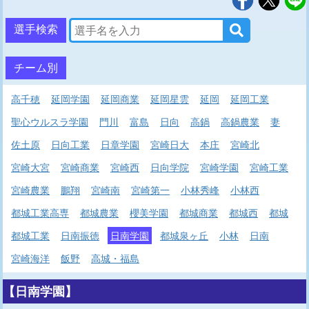
選手検索
チーム別
高千穂
延岡学園
延岡商業
延岡星雲
延岡
延岡工業
聖心ウルスラ学園
門川
富島
日向
高鍋
高鍋農業
妻
佐土原
日向工業
日章学園
宮崎日大
本庄
宮崎北
宮崎大宮
宮崎商業
宮崎西
日向学院
宮崎学園
宮崎工業
宮崎農業
鵬翔
宮崎南
宮崎第一
小林秀峰
小林西
都城工業高専
都城農業
櫻美学園
都城商業
都城西
都城
都城工業
日南振徳
日南学園
都城泉ヶ丘
小林
日南
宮崎海洋
飯野
高城・福島
【日南学園】