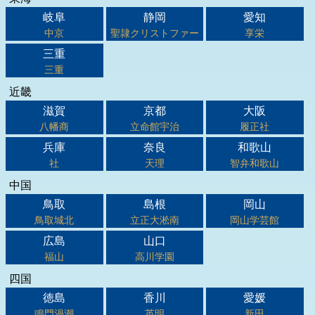
岐阜
静岡
愛知
中京
聖隷クリストファー
享栄
三重
三重
近畿
滋賀
京都
大阪
八幡商
立命館宇治
履正社
兵庫
奈良
和歌山
社
天理
智弁和歌山
中国
鳥取
島根
岡山
鳥取城北
立正大淞南
岡山学芸館
広島
山口
福山
高川学園
四国
徳島
香川
愛媛
鳴門渦潮
英明
新田