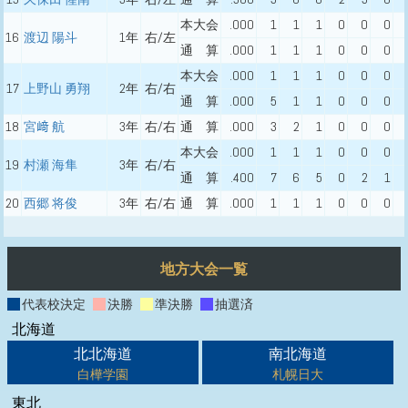
本大会
.000
1
1
1
0
0
0
16
渡辺 陽斗
1年
右/左
通 算
.000
1
1
1
0
0
0
本大会
.000
1
1
1
0
0
0
17
上野山 勇翔
2年
右/右
通 算
.000
5
1
1
0
0
0
18
宮﨑 航
3年
右/右
通 算
.000
3
2
1
0
0
0
本大会
.000
1
1
1
0
0
0
19
村瀬 海隼
3年
右/右
通 算
.400
7
6
5
0
2
1
20
西郷 将俊
3年
右/右
通 算
.000
1
1
1
0
0
0
地方大会一覧
代表校決定
決勝
準決勝
抽選済
北海道
北北海道
南北海道
白樺学園
札幌日大
東北