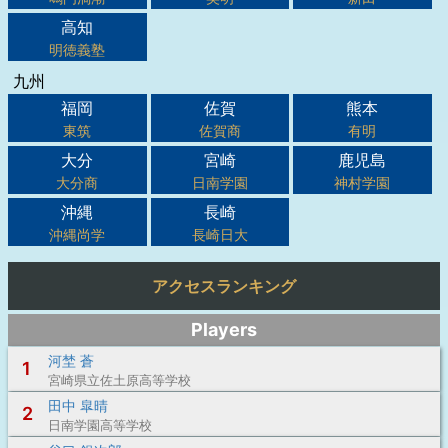
高知
明徳義塾
九州
福岡
佐賀
熊本
東筑
佐賀商
有明
大分
宮崎
鹿児島
大分商
日南学園
神村学園
沖縄
長崎
沖縄尚学
長崎日大
アクセスランキング
Players
河埜 蒼
1
宮崎県立佐土原高等学校
田中 皐晴
2
日南学園高等学校