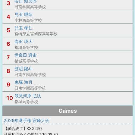
谷口 銀次郎
3
日南学園高等学校
児玉 哩臥
4
小林西高等学校
兒玉 孝仁
5
宮崎県立宮崎西高等学校
高田 瑛大
6
都城高等学校
世良田 透宙
7
都城高等学校
渡辺 陽斗
8
日南学園高等学校
鬼塚 海月
9
日南学園高等学校
浅見河原 弘汰
10
都城高等学校
Games
2026年選手権 宮崎大会
【
試合終了
】
◇２回戦
◇開始 7/10 09:20
延長10回終了