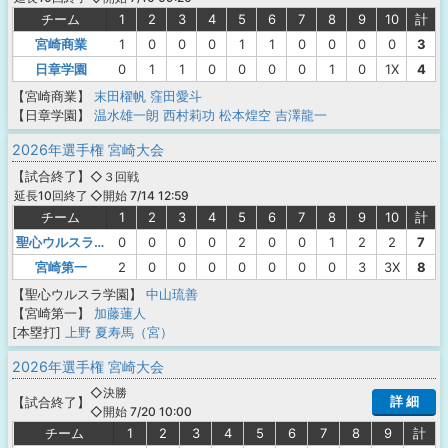
チーム
1
2
3
4
5
6
7
8
9
10
計
宮崎商業
1
0
0
0
1
1
0
0
0
0
3
日章学園
0
1
1
0
0
0
0
1
0
1X
4
【宮崎商業】
末田櫂帆
窪田愛斗
【日章学園】
温水雄一朗
西村莉功
松本煌空
吉澤龍一
2026年選手権 宮崎大会
【
試合終了
】
◇３回戦
◇開始 7/14 12:59
延長10回終了
チーム
1
2
3
4
5
6
7
8
9
10
計
聖心ウルスラ学園
0
0
0
0
2
0
0
1
2
2
7
宮崎第一
2
0
0
0
0
0
0
0
3
3X
8
【聖心ウルスラ学園】
中山琉善
【宮崎第一】
加藤蓮人
[本塁打]
上野 夏寿馬（宮）
2026年選手権 宮崎大会
◇決勝
詳 細
【
試合終了
】
◇開始 7/20 10:00
チーム
1
2
3
4
5
6
7
8
9
計