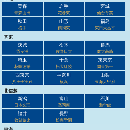
青森
岩手
宮城
青森山田
花巻東
仙台育英
秋田
山形
福島
横手
鶴岡東
東日大昌平
関東
茨城
栃木
群馬
霞ヶ浦
佐野日大
健大高崎
埼玉
千葉
東東京
花咲徳栄
拓大紅陵
関東第一
西東京
神奈川
山梨
八王子実践
横浜
東海大甲府
北信越
新潟
富山
石川
日本文理
高岡商
遊学館
福井
長野
敦賀気比
松商学園
東海