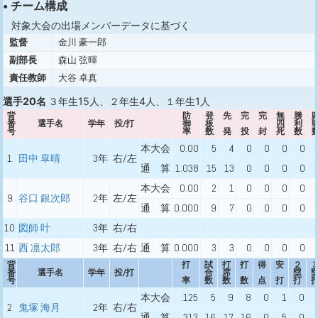
• チーム構成
対象大会の出場メンバーデータに基づく
監督
金川 豪一郎
副部長
森山 弦暉
責任教師
大谷 卓真
選手20名
３年生15人、２年生4人、１年生1人
背
防
登
先
完
完
無
勝
番
選手名
学年
投/打
御
板
四
利
号
率
数
発
投
封
死
数
本大会
0.00
5
4
0
0
0
0
1
田中 皐晴
3年
右/左
通 算
1.038
15
13
0
0
0
0
本大会
0.00
2
1
0
0
0
0
9
谷口 銀次郎
2年
左/左
通 算
0.000
9
7
0
0
0
0
10
図師 叶
3年
右/右
11
西 凛太郎
3年
右/右
通 算
0.000
3
3
0
0
0
0
背
打
試
打
打
得
安
２
番
選手名
学年
投/打
合
席
塁
号
率
数
数
数
点
打
打
本大会
.125
5
9
8
0
1
0
2
鬼塚 海月
2年
右/右
通 算
.313
16
17
16
0
5
0