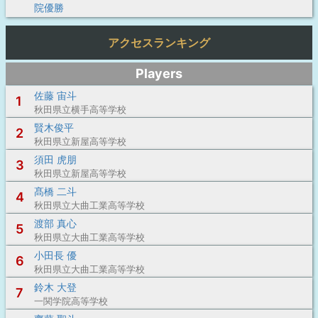
院優勝
アクセスランキング
Players
佐藤 宙斗
1
秋田県立横手高等学校
賢木俊平
2
秋田県立新屋高等学校
須田 虎朋
3
秋田県立新屋高等学校
髙橋 二斗
4
秋田県立大曲工業高等学校
渡部 真心
5
秋田県立大曲工業高等学校
小田長 優
6
秋田県立大曲工業高等学校
鈴木 大登
7
一関学院高等学校