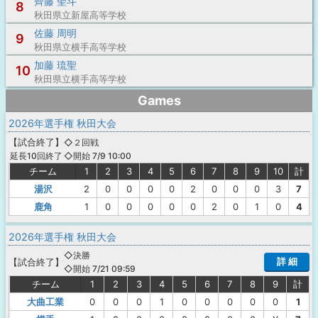
齊藤 聖斗
8
秋田県立新屋高等学校
佐藤 周明
9
秋田県立横手高等学校
加藤 琉聖
10
秋田県立横手高等学校
Games
2026年選手権 秋田大会
【
試合終了
】
◇２回戦
◇開始 7/9 10:00
延長10回終了
チーム
1
2
3
4
5
6
7
8
9
10
計
湯沢
2
0
0
0
0
2
0
0
0
3
7
鹿角
1
0
0
0
0
0
2
0
1
0
4
2026年選手権 秋田大会
◇決勝
詳 細
【
試合終了
】
◇開始 7/21 09:59
チーム
1
2
3
4
5
6
7
8
9
計
大曲工業
0
0
0
1
0
0
0
0
0
1