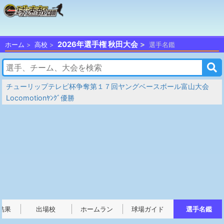
2026年選手権 秋田大会
ホーム
高校
選手名鑑
チューリップテレビ杯争奪第１７回ヤングベースボール富山大会
Locomotionﾔﾝｸﾞ優勝
結果
出場校
ホームラン
球場ガイド
選手名鑑