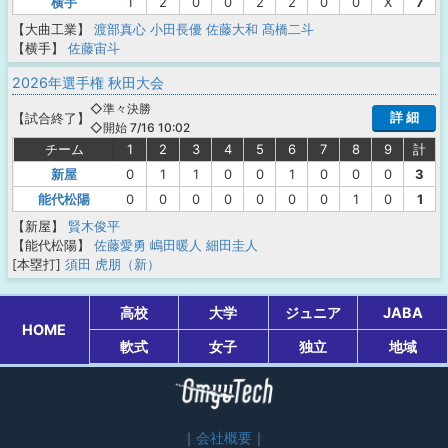
横手
1
2
0
0
2
2
0
0
X
7
【大曲工業】
渡部真心
小田長優
佐藤大和
髙橋二斗
【横手】
佐藤宙斗
2026年選手権 秋田大会
◇準々決勝
詳 細
【
試合終了
】
◇開始 7/16 10:02
チーム
1
2
3
4
5
6
7
8
9
計
新屋
0
1
1
0
0
1
0
0
0
3
能代松陽
0
0
0
0
0
0
0
1
0
1
【新屋】
賢木俊平
【能代松陽】
佐藤愛勇
嶋田暖人
細田圭人
[本塁打]
須田 虎朋（新）
高校
大学
ジュニア
JABA
HOME
軟式
女子
独立
地域
会社概要