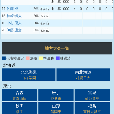
通 算
.000
1
0
0
0
0
0
0
17
佐藤 成
2年
右/右
通 算
.000
4
0
0
0
0
0
0
18
柿崎 颯太
2年
左/左
19
中村 優人
1年
右/右
20
伊藤 凛空
1年
右/左
地方大会一覧
代表校決定
決勝
準決勝
抽選済
北海道
北北海道
南北海道
白樺学園
札幌日大
東北
青森
岩手
宮城
青森山田
花巻東
仙台育英
秋田
山形
福島
横手
鶴岡東
東日大昌平