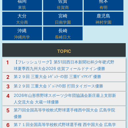
福岡
佐賀
熊本
東筑
佐賀商
有明
大分
宮崎
鹿児島
大分商
日南学園
神村学園
沖縄
長崎
沖縄尚学
長崎日大
TOPIC
1
【フレッシュリーグ】第51回西日本新聞社杯少年硬式野
球夏季西九州大会2026 佐賀フィールドナイン優勝
2
第２９回 三重大会 ﾚｷﾞｭﾗｰの部 三重ｾﾞｯﾂﾔﾝｸﾞ優勝
3
第２９回 三重大会 ｼﾞｭﾆｱの部 打田タイガース優勝
4
2026年山形県野球スポーツ少年団協議会新庄最上支部新
人交流大会 大蔵一球優勝
5
第71回全国高等学校軟式野球選手権西中国大会 広島学院
優勝
6
第７１回全国高等学校軟式野球選手権 西中国大会 広島学