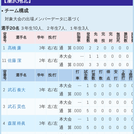
【湯沢翔北】
• チーム構成
対象大会の出場メンバーデータに基づく
選手20名
３年生10人、２年生7人、１年生3人
背
防
登
先
完
完
無
勝
番
選手名
学年
投/打
御
板
四
利
号
率
数
発
投
封
死
数
1
髙橋 廉
3年
右/右
通 算
0.000
2
2
0
0
0
0
本大会
---
1
1
0
0
0
0
11
佐藤 潔
2年
右/右
通 算
0.000
3
3
0
0
0
0
背
打
試
打
打
得
安
２
３
番
選手名
学年
投/打
合
席
塁
塁
号
率
数
数
数
点
打
打
打
本大会
---
1
0
0
0
0
0
0
2
武石 奏大
3年
右/右
通 算
.000
5
0
0
0
0
0
0
本大会
---
1
0
0
0
0
0
0
3
武石 昊也
3年
左/左
通 算
.000
5
0
0
0
0
0
0
本大会
---
1
0
0
0
0
0
0
4
森屋 柊眞
3年
右/左
通 算
.000
5
0
0
0
0
0
0