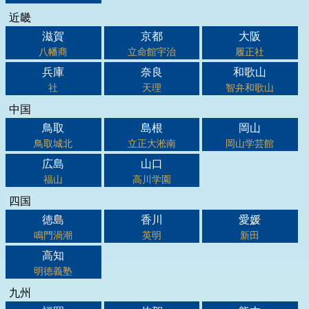
近畿
滋賀
京都
大阪
八幡商
立命館宇治
履正社
兵庫
奈良
和歌山
社
天理
智弁和歌山
中国
鳥取
島根
岡山
鳥取城北
立正大淞南
岡山学芸館
広島
山口
福山
高川学園
四国
徳島
香川
愛媛
鳴門渦潮
英明
新田
高知
明徳義塾
九州