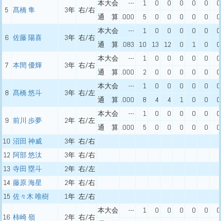
本大会
---
1
0
0
0
0
0
0
5
髙橋 隼
3年
右/右
通 算
.000
5
0
0
0
0
0
0
本大会
---
1
0
0
0
0
0
0
6
佐藤 陽喜
3年
右/右
通 算
.083
10
13
12
0
1
0
0
本大会
---
1
0
0
0
0
0
0
7
本間 優輝
3年
右/右
通 算
.000
2
0
0
0
0
0
0
本大会
---
1
0
0
0
0
0
0
8
髙橋 悠斗
3年
右/左
通 算
.000
8
4
4
1
0
0
0
本大会
---
1
0
0
0
0
0
0
9
前川 歩夢
2年
右/左
通 算
.000
5
0
0
0
0
0
0
10
沼田 神威
3年
右/右
12
阿部 悠汰
3年
右/右
13
寺田 塁斗
2年
右/左
14
藤原 海星
2年
右/右
15
佐々木 唯樹
1年
左/右
本大会
---
1
0
0
0
0
0
0
16
柿崎 嶺
2年
右/右