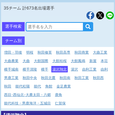
35チーム 計673名出場選手
選手検索
チーム別
増田・羽後
明桜
秋田修英
秋田高専
秋田商業
大曲工業
大曲農業
大曲
大館国際
大館桂桜
大館鳳鳴
新屋
本荘
横手城南
横手清陵
横手
湯沢翔北
湯沢
由利工業
由利
男鹿工業
秋田中央
秋田北鷹
秋田南
秋田工業
秋田西
秋田
能代松陽
能代
角館
金足農業
西目･西仙北･大農太田・六郷
鹿角
能代科技・男鹿海洋・五城目
仁賀保