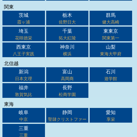
関東
茨城
栃木
群馬
霞ヶ浦
佐野日大
健大高崎
埼玉
千葉
東東京
花咲徳栄
拓大紅陵
関東第一
西東京
神奈川
山梨
八王子実践
横浜
東海大甲府
北信越
新潟
富山
石川
日本文理
高岡商
遊学館
福井
長野
敦賀気比
松商学園
東海
岐阜
静岡
愛知
中京
聖隷クリストファー
享栄
三重
三重