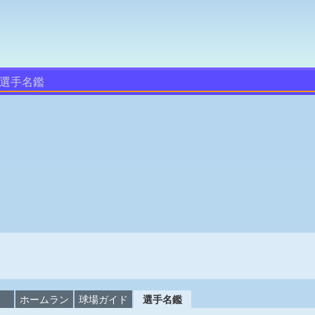
選手名鑑
校
ホームラン
球場ガイド
選手名鑑