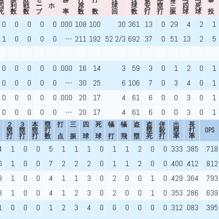
四
利
戦
ー
ホ
席
球
球
安
塁
三
四
死
死
数
数
ブ
率
数
数
回
数
打
打
振
球
球
投
0
0
0
0
0
.000
108
100
30
361
13
0
29
4
2
1
1
0
0
0
0
---
211
192
52 2/3
692
37
0
51
13
2
5
0
0
0
0
0
.000
16
14
3
59
3
0
1
2
0
1
0
0
0
0
0
---
30
25
6
106
7
0
3
4
0
1
0
0
0
0
0
.000
20
17
4
61
6
0
0
3
0
1
0
0
0
0
0
---
20
17
4
61
6
0
0
3
0
1
２
３
本
塁
打
三
四
死
犠
犠
盗
盗
併
出
長
塁
塁
塁
打
塁
殺
塁
打
OPS
打
打
打
数
点
振
球
球
打
飛
塁
死
打
率
率
4
1
0
0
5
1
1
1
0
1
1
2
0
0
.333
.385
.718
6
1
0
0
7
2
2
2
0
1
1
2
0
0
.400
.412
.812
3
1
0
0
4
1
1
3
0
2
0
0
1
0
.429
.364
.793
3
1
0
0
4
1
2
3
0
2
0
0
1
0
.353
.286
.639
1
0
0
0
1
2
3
4
0
0
0
0
0
0
.312
.083
.395