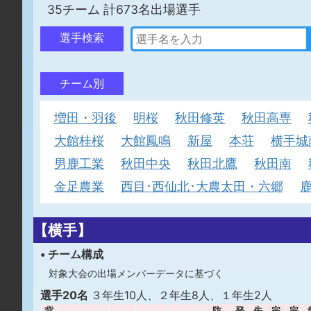
35チーム 計673名出場選手
選手検索
チーム別
増田・羽後
明桜
秋田修英
秋田高専
大館桂桜
大館鳳鳴
新屋
本荘
横手城
男鹿工業
秋田中央
秋田北鷹
秋田南
金足農業
西目･西仙北･大農太田・六郷
【横手】
• チーム構成
対象大会の出場メンバーデータに基づく
選手20名
３年生10人、２年生8人、１年生2人
背
防
登
先
完
完