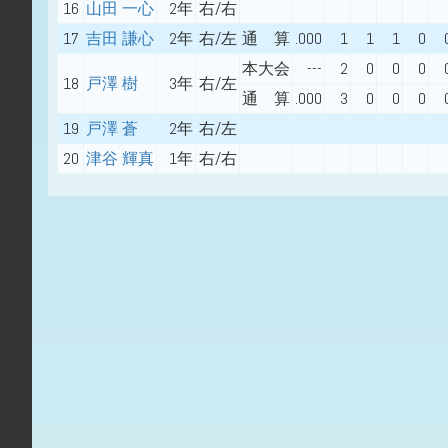
16
山田 一心
2年
右/右
17
吉田 謙心
2年
右/左
通 算
.000
1
1
1
0
本大会
---
2
0
0
0
18
戸澤 樹
3年
右/左
通 算
.000
3
0
0
0
19
戸澤 蒼
2年
右/左
20
津谷 輝真
1年
右/右