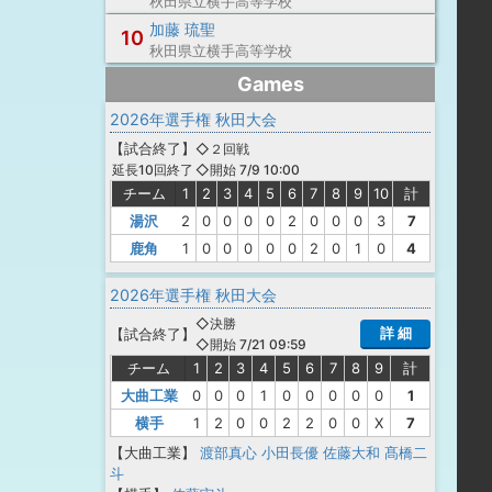
秋田県立横手高等学校
加藤 琉聖
10
秋田県立横手高等学校
Games
2026年選手権 秋田大会
【
試合終了
】
◇２回戦
◇開始 7/9 10:00
延長10回終了
チーム
1
2
3
4
5
6
7
8
9
10
計
湯沢
2
0
0
0
0
2
0
0
0
3
7
鹿角
1
0
0
0
0
0
2
0
1
0
4
2026年選手権 秋田大会
◇決勝
詳 細
【
試合終了
】
◇開始 7/21 09:59
チーム
1
2
3
4
5
6
7
8
9
計
大曲工業
0
0
0
1
0
0
0
0
0
1
横手
1
2
0
0
2
2
0
0
X
7
【大曲工業】
渡部真心
小田長優
佐藤大和
髙橋二
斗