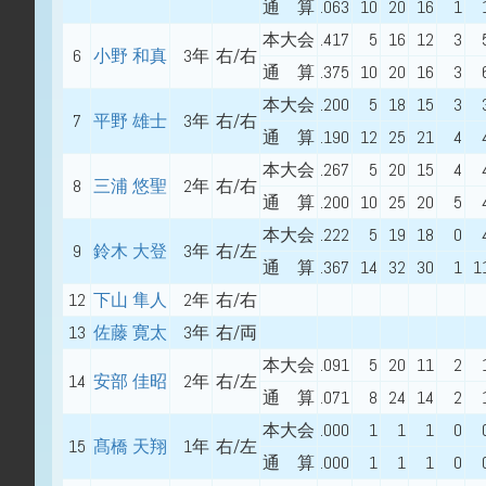
通 算
.063
10
20
16
1
本大会
.417
5
16
12
3
6
小野 和真
3年
右/右
通 算
.375
10
20
16
3
本大会
.200
5
18
15
3
7
平野 雄士
3年
右/右
通 算
.190
12
25
21
4
本大会
.267
5
20
15
4
8
三浦 悠聖
2年
右/右
通 算
.200
10
25
20
5
本大会
.222
5
19
18
0
9
鈴木 大登
3年
右/左
通 算
.367
14
32
30
1
1
12
下山 隼人
2年
右/右
13
佐藤 寛太
3年
右/両
本大会
.091
5
20
11
2
14
安部 佳昭
2年
右/左
通 算
.071
8
24
14
2
本大会
.000
1
1
1
0
15
髙橋 天翔
1年
右/左
通 算
.000
1
1
1
0