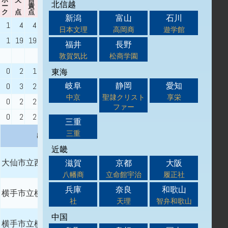
北信越
ー
責
WHIP
出身校
ク
点
点
新潟
富山
石川
1
4
4
0.57
日本文理
高岡商
遊学館
横手市立横手北中学校
1
19
19
0.95
福井
長野
大仙市立大曲中学校
敦賀気比
松商学園
0
2
1
1.67
東海
大仙市立仙北中学校
岐阜
静岡
愛知
0
3
2
1.83
中京
聖隷クリスト
享栄
0
2
2
2.25
ファー
美郷町立美郷中学校
0
2
2
2.25
三重
三重
出身校
近畿
大仙市立西仙北中学校
滋賀
京都
大阪
八幡商
立命館宇治
履正社
兵庫
奈良
和歌山
横手市立横手北中学校
社
天理
智弁和歌山
中国
横手市立横手南中学校