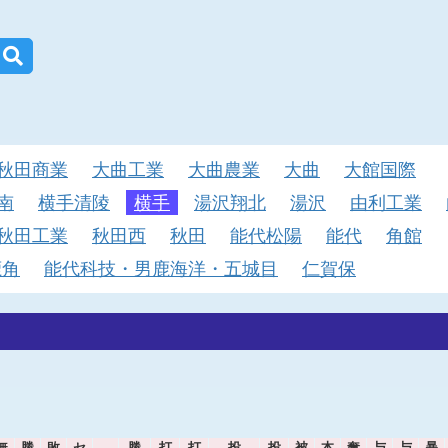
秋田商業
大曲工業
大曲農業
大曲
大館国際
南
横手清陵
横手
湯沢翔北
湯沢
由利工業
秋田工業
秋田西
秋田
能代松陽
能代
角館
鹿角
能代科技・男鹿海洋・五城目
仁賀保
無
勝
敗
セ
勝
打
打
投
投
被
本
奪
与
与
暴