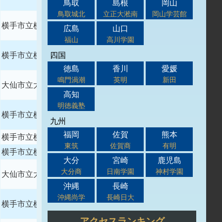
鳥取
島根
岡山
鳥取城北
立正大淞南
岡山学芸館
横手市立横手明峰中学校
広島
山口
福山
高川学園
四国
横手市立横手明峰中学校
徳島
香川
愛媛
鳴門渦潮
英明
新田
大仙市立大曲中学校
高知
明徳義塾
横手市立横手明峰中学校
九州
福岡
佐賀
熊本
横手市立横手北中学校
東筑
佐賀商
有明
横手市立横手南中学校
大分
宮崎
鹿児島
大分商
日南学園
神村学園
大仙市立大曲中学校
沖縄
長崎
沖縄尚学
長崎日大
横手市立横手南中学校
アクセスランキング