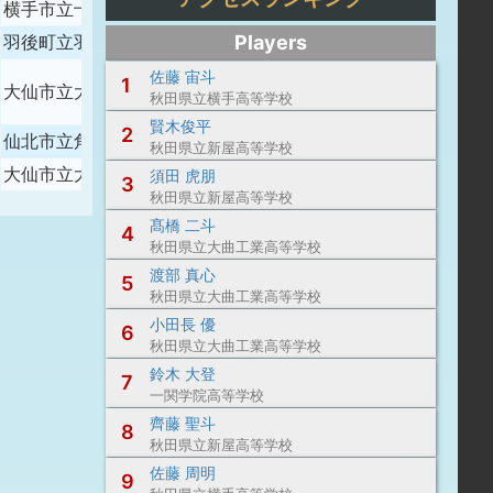
横手市立十文字中学校
Players
羽後町立羽後中学校
佐藤 宙斗
1
大仙市立大曲中学校
秋田県立横手高等学校
賢木俊平
2
仙北市立角館中学校
秋田県立新屋高等学校
大仙市立大曲中学校
須田 虎朋
3
秋田県立新屋高等学校
髙橋 二斗
4
秋田県立大曲工業高等学校
渡部 真心
5
秋田県立大曲工業高等学校
小田長 優
6
秋田県立大曲工業高等学校
鈴木 大登
7
一関学院高等学校
齊藤 聖斗
8
秋田県立新屋高等学校
佐藤 周明
9