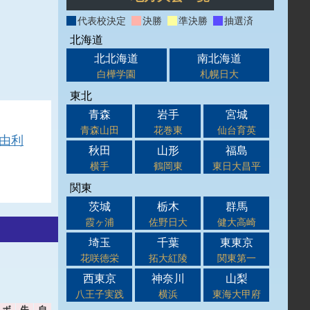
代表校決定
決勝
準決勝
抽選済
北海道
北北海道
南北海道
白樺学園
札幌日大
東北
青森
岩手
宮城
青森山田
花巻東
仙台育英
由利
秋田
山形
福島
横手
鶴岡東
東日大昌平
関東
茨城
栃木
群馬
霞ヶ浦
佐野日大
健大高崎
埼玉
千葉
東東京
花咲徳栄
拓大紅陵
関東第一
西東京
神奈川
山梨
八王子実践
横浜
東海大甲府
ボ
失
自