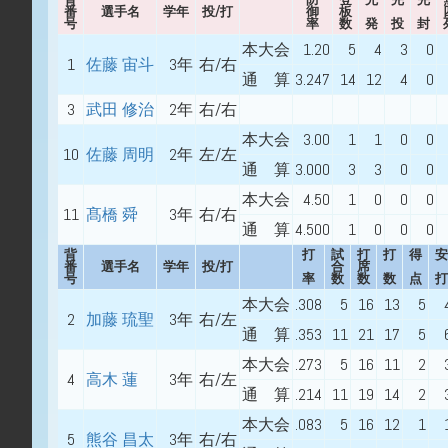
番
選手名
学年
投/打
御
板
号
率
数
発
投
封
本大会
1.20
5
4
3
0
1
佐藤 宙斗
3年
右/右
通 算
3.247
14
12
4
0
3
武田 修治
2年
右/右
本大会
3.00
1
1
0
0
10
佐藤 周明
2年
左/左
通 算
3.000
3
3
0
0
本大会
4.50
1
0
0
0
11
髙橋 舜
3年
右/右
通 算
4.500
1
0
0
0
背
打
試
打
打
得
安
番
選手名
学年
投/打
合
席
号
率
数
数
数
点
打
本大会
.308
5
16
13
5
2
加藤 琉聖
3年
右/左
通 算
.353
11
21
17
5
本大会
.273
5
16
11
2
4
高木 蓮
3年
右/左
通 算
.214
11
19
14
2
本大会
.083
5
16
12
1
5
熊谷 昌太
3年
右/右