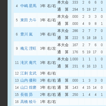
本大会
.333
2
6
6
0
4
中嶋 星馬
3年
右/右
通 算
.294
5
19
17
1
本大会
.000
2
3
3
0
5
東田 力斗
3年
右/右
通 算
.000
4
9
8
1
本大会
.286
2
7
7
0
6
豊川 嵐
3年
右/右
通 算
.222
5
18
18
1
本大会
.167
2
7
6
0
9
穐元 浬旺
3年
右/左
通 算
.176
5
19
17
0
本大会
1.000
1
1
1
0
11
滝沢 庵弐
3年
右/右
通 算
.231
6
16
13
1
12
江刺 玄武
3年
右/右
13
山内 優和
3年
右/右
通 算
.000
1
3
3
0
14
山口 煌磨
3年
右/右
通 算
.143
4
15
14
0
15
長嶺 昴
2年
右/右
通 算
.250
1
4
4
1
16
高橋 稜斗
1年
右/右