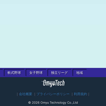
軟式
野球
女子
野球
独立
リーグ
地域
会社概要
プライバシーポリシー
利用規約
© 2026 Omyu Technology Co.,Ltd