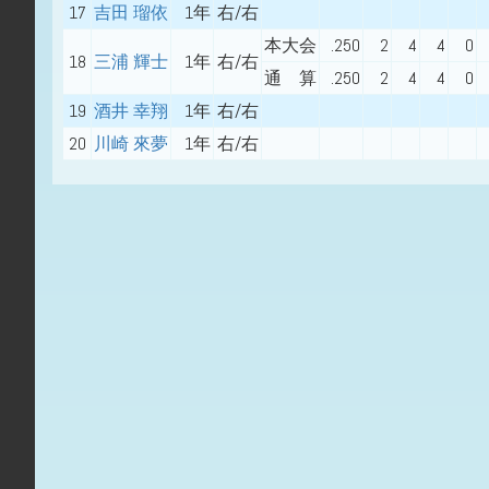
17
吉田 瑠依
1年
右/右
本大会
.250
2
4
4
0
18
三浦 輝士
1年
右/右
通 算
.250
2
4
4
0
19
酒井 幸翔
1年
右/右
20
川崎 來夢
1年
右/右