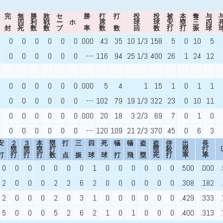
完
無
勝
敗
セ
勝
打
打
投
投
被
本
奪
与
四
利
戦
ー
ホ
席
球
球
安
塁
三
四
封
死
数
数
ブ
率
数
数
回
数
打
打
振
球
0
0
0
0
0
0
.000
43
35
10 1/3
158
5
0
10
5
0
0
0
0
0
0
---
116
94
25 1/3
400
26
1
24
12
0
0
0
0
0
0
.000
5
4
1
15
1
0
1
1
0
0
0
0
0
0
---
102
79
19 1/3
322
23
0
10
11
0
0
0
0
0
0
.000
20
18
3 2/3
69
7
0
1
0
0
0
0
0
0
0
---
120
109
21 2/3
370
45
0
6
3
安
２
３
本
塁
打
三
四
死
犠
犠
盗
盗
併
出
長
塁
塁
塁
打
塁
殺
塁
打
打
打
打
打
数
点
振
球
球
打
飛
塁
死
打
率
率
0
0
0
0
0
0
0
1
0
0
0
0
0
0
.500
.000
2
0
0
0
2
2
6
2
0
0
0
0
0
0
.308
.182
2
0
0
0
2
0
3
1
0
0
0
0
0
0
.429
.333
5
0
0
0
5
2
6
2
1
0
1
0
0
0
.400
.313