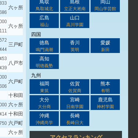
鳥取
島根
岡山
.833
六ヶ所村立第一中学校
鳥取城北
立正大淞南
岡山学芸館
.686
広島
山口
.000
福山
高川学園
六ヶ所村立第二中学校
.111
四国
.572
徳島
香川
愛媛
三戸町立三戸中学校
.444
鳴門渦潮
英明
新田
.453
高知
八戸市立第三中学校
明徳義塾
.439
九州
.000
六戸町立七百中学校
福岡
佐賀
熊本
.606
東筑
佐賀商
有明
十和田市立甲東中学校
大分
宮崎
鹿児島
.000
六ヶ所村立第一中学校
大分商
日南学園
神村学園
.414
十和田市立十和田東中学校
沖縄
長崎
沖縄尚学
長崎日大
.750
六戸町立七百中学校
六ヶ所村立第一中学校
アクセスランキング