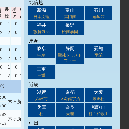
北信越
与
暴
ボ
失
自
新潟
富山
石川
死
ー
責
WHIP
出身校
球
投
ク
点
点
日本文理
高岡商
遊学館
0
1
0
4
4
0.97
福井
長野
八戸市立大館中学校
敦賀気比
松商学園
2
2
0
14
14
1.50
東海
八戸市立白銀南中学校
岐阜
静岡
愛知
0
0
0
0
0
2.00
青森県立野辺地高等学校
中京
聖隷クリスト
享栄
2
2
0
20
20
1.76
ファー
0
1
0
5
4
1.91
三重
十和田市立十和田中学校
1
2
0
27
26
2.22
三重
近畿
OPS
出身校
滋賀
京都
大阪
.500
八幡商
立命館宇治
履正社
六ヶ所村立第二中学校
.490
兵庫
奈良
和歌山
社
天理
智弁和歌山
.762
六ヶ所村立第一中学校
中国
.713