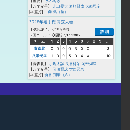
【聖愛】
水木海志
【八学光星】
北口晃大
岩崎賢成
大西忍宗
[本塁打]
工藤 楓（聖）
2026年選手権 青森大会
【
試合終了
】
◇準々決勝
詳 細
◇開始 7/17 13:02
7回コールド
チーム
1
2
3
4
5
6
7
8
9
計
青森北
0
0
0
0
3
0
0
3
八学光星
1
0
0
5
0
4
X
10
【青森北】
小鹿太誠
長谷柊佑
岡部煌星
【八学光星】
岩崎賢成
大西忍宗
[本塁打]
新谷 翔磨（八）