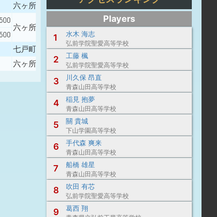
六ヶ所村立第二中学校
Players
.500
六ヶ所村立第二中学校
水木 海志
.500
1
弘前学院聖愛高等学校
七戸町立天間林中学校
工藤 楓
2
六ヶ所村立第一中学校
弘前学院聖愛高等学校
川久保 昂直
3
青森山田高等学校
稲見 抱夢
4
青森山田高等学校
關 貴城
5
下山学園高等学校
手代森 爽来
6
青森山田高等学校
船橋 雄星
7
青森山田高等学校
吹田 有芯
8
弘前学院聖愛高等学校
葛西 翔
9