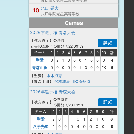
青森県立弘前工業高等学校
北口 晃大
10
八戸学院光星高等学校
Games
2026年選手権 青森大会
【
試合終了
】
◇決勝
詳 細
◇開始 7/22 09:59
延長10回終了
チーム
1
2
3
4
5
6
7
8
9
10
計
聖愛
0
2
1
0
0
0
1
0
0
0
4
青森山田
0
0
0
0
0
1
3
0
0
1X
5
【聖愛】
水木海志
【青森山田】
船橋雄星
川久保昂直
2026年選手権 青森大会
◇準決勝
詳 細
【
試合終了
】
◇開始 7/20 13:13
チーム
1
2
3
4
5
6
7
8
9
計
聖愛
2
0
1
1
0
1
2
1
0
8
八学光星
1
0
0
0
4
0
0
0
0
5