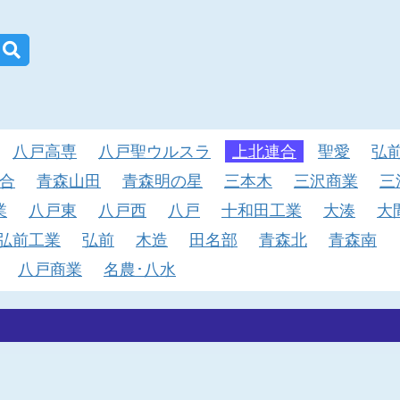
八戸高専
八戸聖ウルスラ
上北連合
聖愛
弘
合
青森山田
青森明の星
三本木
三沢商業
三
業
八戸東
八戸西
八戸
十和田工業
大湊
大
弘前工業
弘前
木造
田名部
青森北
青森南
八戸商業
名農･八水