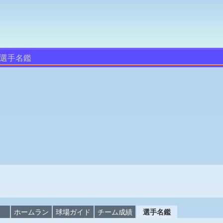
選手名鑑
校
ホームラン
球場ガイド
チーム成績
選手名鑑