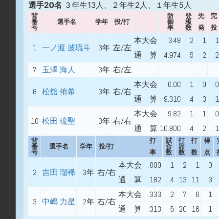
選手20名
３年生13人、２年生2人、１年生5人
背
防
登
先
完
番
選手名
学年
投/打
御
板
号
率
数
発
投
本大会
3.48
2
1
1
1
一ノ渡 波琉斗
3年
左/左
通 算
4.974
5
2
2
7
玉澤 海人
3年
右/左
本大会
0.00
1
0
0
8
松舘 侑希
3年
右/右
通 算
9.310
4
3
1
本大会
9.82
1
1
0
10
松田 琉聖
3年
右/右
通 算
10.800
4
2
1
背
打
試
打
打
得
番
選手名
学年
投/打
合
席
号
率
数
数
数
点
本大会
.000
1
2
1
0
2
吉田 瑠稀
3年
右/右
通 算
.182
4
13
11
3
本大会
.333
2
7
6
1
3
中嶋 力星
2年
右/右
通 算
.313
5
20
16
1