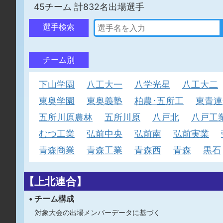
45チーム 計832名出場選手
選手検索
チーム別
下山学園
八工大一
八学光星
八工大二
東奥学園
東奥義塾
柏農･五所工
東青連
五所川原農林
五所川原
八戸北
八戸工
むつ工業
弘前中央
弘前南
弘前実業
青森商業
青森工業
青森西
青森
黒石
【上北連合】
• チーム構成
対象大会の出場メンバーデータに基づく