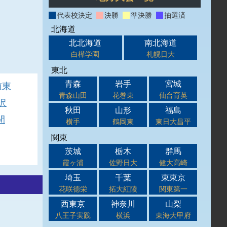
代表校決定
決勝
準決勝
抽選済
北海道
北北海道
南北海道
白樺学園
札幌日大
東北
青森
岩手
宮城
前東
青森山田
花巻東
仙台育英
沢
秋田
山形
福島
間
横手
鶴岡東
東日大昌平
関東
茨城
栃木
群馬
霞ヶ浦
佐野日大
健大高崎
埼玉
千葉
東東京
花咲徳栄
拓大紅陵
関東第一
西東京
神奈川
山梨
八王子実践
横浜
東海大甲府