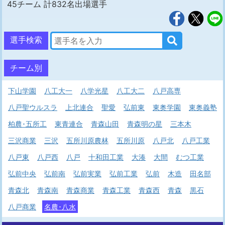
45チーム 計832名出場選手
選手検索
チーム別
下山学園
八工大一
八学光星
八工大二
八戸高専
八戸聖ウルスラ
上北連合
聖愛
弘前東
東奥学園
東奥義塾
柏農･五所工
東青連合
青森山田
青森明の星
三本木
三沢商業
三沢
五所川原農林
五所川原
八戸北
八戸工業
八戸東
八戸西
八戸
十和田工業
大湊
大間
むつ工業
弘前中央
弘前南
弘前実業
弘前工業
弘前
木造
田名部
青森北
青森南
青森商業
青森工業
青森西
青森
黒石
八戸商業
名農･八水