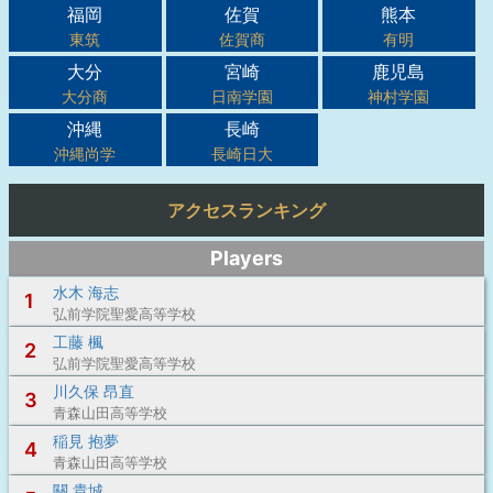
福岡
佐賀
熊本
東筑
佐賀商
有明
大分
宮崎
鹿児島
大分商
日南学園
神村学園
沖縄
長崎
沖縄尚学
長崎日大
アクセスランキング
Players
水木 海志
1
弘前学院聖愛高等学校
工藤 楓
2
弘前学院聖愛高等学校
川久保 昂直
3
青森山田高等学校
稲見 抱夢
4
青森山田高等学校
關 貴城