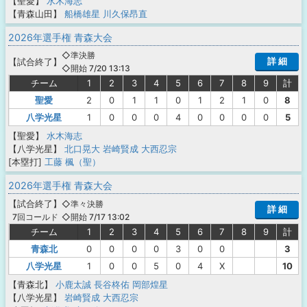
【聖愛】
水木海志
【青森山田】
船橋雄星
川久保昂直
2026年選手権 青森大会
◇準決勝
詳 細
【
試合終了
】
◇開始 7/20 13:13
チーム
1
2
3
4
5
6
7
8
9
計
聖愛
2
0
1
1
0
1
2
1
0
8
八学光星
1
0
0
0
4
0
0
0
0
5
【聖愛】
水木海志
【八学光星】
北口晃大
岩崎賢成
大西忍宗
[本塁打]
工藤 楓（聖）
2026年選手権 青森大会
【
試合終了
】
◇準々決勝
詳 細
◇開始 7/17 13:02
7回コールド
チーム
1
2
3
4
5
6
7
8
9
計
青森北
0
0
0
0
3
0
0
3
八学光星
1
0
0
5
0
4
X
10
【青森北】
小鹿太誠
長谷柊佑
岡部煌星
【八学光星】
岩崎賢成
大西忍宗