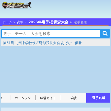
2026年選手権 青森大会
ホーム
高校
選手名鑑
第51回 九州中学校軟式野球競技大会 あげな中優勝
校
ホームラン
球場ガイド
成績
選手名鑑