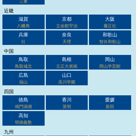
三重
近畿
滋賀
京都
大阪
八幡商
立命館宇治
履正社
兵庫
奈良
和歌山
社
天理
智弁和歌山
中国
鳥取
島根
岡山
鳥取城北
立正大淞南
岡山学芸館
広島
山口
福山
高川学園
四国
徳島
香川
愛媛
鳴門渦潮
英明
新田
高知
明徳義塾
九州