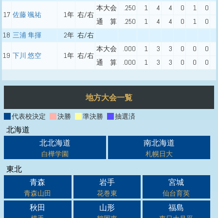
本大会
.250
1
4
4
0
1
0
17
佐藤 颯祐
1年
右/右
通 算
.250
1
4
4
0
1
0
18
三浦 隼揮
2年
右/右
本大会
.000
1
3
3
0
0
0
19
下川 悠空
1年
右/右
通 算
.000
1
3
3
0
0
0
地方大会一覧
代表校決定
決勝
準決勝
抽選済
北海道
北北海道
南北海道
白樺学園
札幌日大
東北
青森
岩手
宮城
青森山田
花巻東
仙台育英
秋田
山形
福島