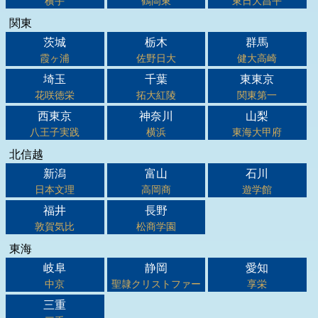
横手
鶴岡東
東日大昌平
関東
茨城
栃木
群馬
霞ヶ浦
佐野日大
健大高崎
埼玉
千葉
東東京
花咲徳栄
拓大紅陵
関東第一
西東京
神奈川
山梨
八王子実践
横浜
東海大甲府
北信越
新潟
富山
石川
日本文理
高岡商
遊学館
福井
長野
敦賀気比
松商学園
東海
岐阜
静岡
愛知
中京
聖隷クリストファー
享栄
三重