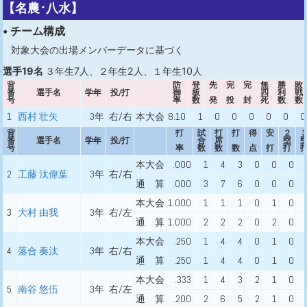
【名農･八水】
• チーム構成
対象大会の出場メンバーデータに基づく
選手19名
３年生7人、２年生2人、１年生10人
背
防
登
先
完
完
無
勝
敗
番
選手名
学年
投/打
御
板
四
利
戦
号
率
数
発
投
封
死
数
数
1
西村 壮矢
3年
右/右
本大会
8.10
1
0
0
0
0
0
0
背
打
試
打
打
得
安
２
番
選手名
学年
投/打
合
席
塁
号
率
数
数
数
点
打
打
本大会
.000
1
4
3
0
0
0
2
工藤 汰偉葉
3年
右/右
通 算
.000
3
7
6
0
0
0
本大会
1.000
1
1
1
0
1
0
3
大村 由我
3年
右/左
通 算
1.000
2
2
2
0
2
0
本大会
.250
1
4
4
0
1
0
4
落合 奏汰
3年
右/右
通 算
.250
1
4
4
0
1
0
本大会
.333
1
4
3
2
1
0
5
南谷 悠伍
3年
右/左
通 算
.200
2
6
5
2
1
0