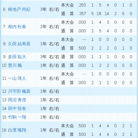
本大会
.250
1
5
4
0
1
0
6
根地戸 尚紀
3年
右/右
通 算
.357
5
18
14
2
5
0
本大会
.000
1
4
3
0
0
0
7
相内 杜春
2年
右/右
通 算
.000
2
5
4
0
0
0
本大会
---
1
0
0
0
0
0
8
久田 結寿喜
1年
右/右
通 算
.500
2
2
2
0
1
0
9
多田 聡大
3年
右/右
通 算
.000
1
1
1
0
0
0
10
豊川 楓
1年
右/右
通 算
.000
1
2
2
0
0
0
本大会
---
1
0
0
0
0
0
11
一山 瑛人
1年
右/右
通 算
.000
2
1
1
0
0
0
12
川守田 楓真
1年
右/右
13
岡沼 青澄
1年
右/右
14
田中 恒有
1年
右/右
15
竹駒 一翔
1年
右/右
本大会
.500
1
4
4
0
2
1
16
白濱 颯翔
1年
右/右
通 算
.500
1
4
4
0
2
1