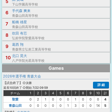
5
下山学園高等学校
手代森 爽来
6
青森山田高等学校
船橋 雄星
7
青森山田高等学校
吹田 有芯
8
弘前学院聖愛高等学校
葛西 翔
9
青森県立弘前工業高等学校
北口 晃大
10
八戸学院光星高等学校
Games
2026年選手権 青森大会
【
試合終了
】
◇決勝
詳 細
◇開始 7/22 09:59
延長10回終了
チーム
1
2
3
4
5
6
7
8
9
10
計
聖愛
0
2
1
0
0
0
1
0
0
0
4
青森山田
0
0
0
0
0
1
3
0
0
1X
5