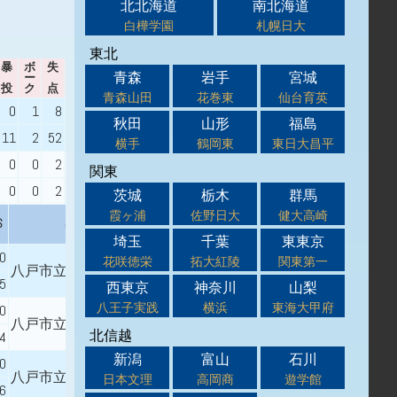
北北海道
南北海道
白樺学園
札幌日大
東北
暴
ボ
失
自
青森
岩手
宮城
ー
責
WHIP
出身校
投
ク
点
点
青森山田
花巻東
仙台育英
0
1
8
8
2.40
秋田
山形
福島
八戸市立三条中学校
11
2
52
48
2.10
横手
鶴岡東
東日大昌平
0
0
2
2
1.50
関東
八戸市立小中野中学校
0
0
2
2
1.50
茨城
栃木
群馬
霞ヶ浦
佐野日大
健大高崎
S
出身校
埼玉
千葉
東東京
00
花咲徳栄
拓大紅陵
関東第一
八戸市立第一中学校
55
西東京
神奈川
山梨
八王子実践
横浜
東海大甲府
00
八戸市立北稜中学校
北信越
64
新潟
富山
石川
00
八戸市立第三中学校
日本文理
高岡商
遊学館
46