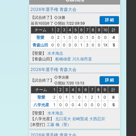
2026年選手権 青森大会
【
試合終了
】
◇決勝
詳 細
◇開始 7/22 09:59
延長10回終了
チーム
1
2
3
4
5
6
7
8
9
10
計
聖愛
0
2
1
0
0
0
1
0
0
0
4
青森山田
0
0
0
0
0
1
3
0
0
1X
5
【聖愛】
水木海志
【青森山田】
船橋雄星
川久保昂直
2026年選手権 青森大会
◇準決勝
詳 細
【
試合終了
】
◇開始 7/20 13:13
チーム
1
2
3
4
5
6
7
8
9
計
聖愛
2
0
1
1
0
1
2
1
0
8
八学光星
1
0
0
0
4
0
0
0
0
5
【聖愛】
水木海志
【八学光星】
北口晃大
岩崎賢成
大西忍宗
[本塁打]
工藤 楓（聖）
2026年選手権 青森大会