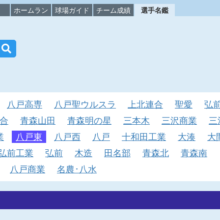
校
ホームラン
球場ガイド
チーム成績
選手名鑑
八戸高専
八戸聖ウルスラ
上北連合
聖愛
弘
合
青森山田
青森明の星
三本木
三沢商業
三
業
八戸東
八戸西
八戸
十和田工業
大湊
大
弘前工業
弘前
木造
田名部
青森北
青森南
八戸商業
名農･八水