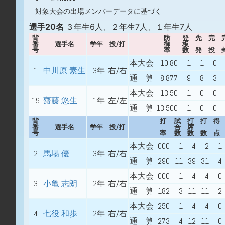
対象大会の出場メンバーデータに基づく
選手20名
３年生6人、２年生7人、１年生7人
背
防
登
先
完
番
選手名
学年
投/打
御
板
号
率
数
発
投
本大会
10.80
1
1
0
1
中川原 素生
3年
右/右
通 算
8.877
9
8
3
本大会
13.50
1
0
0
19
齋藤 悠生
1年
左/左
通 算
13.500
1
0
0
背
打
試
打
打
得
番
選手名
学年
投/打
合
席
号
率
数
数
数
点
本大会
.000
1
4
2
1
2
馬場 優
3年
右/右
通 算
.290
11
39
31
4
本大会
.000
1
4
4
0
3
小亀 志朗
2年
右/右
通 算
.182
3
11
11
2
本大会
.250
1
4
4
0
4
七役 和歩
2年
右/右
通 算
.273
4
12
11
0