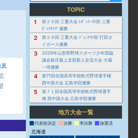
TOPIC
1
第２９回 三重大会 ﾚｷﾞｭﾗｰの部 三重
ｾﾞｯﾂﾔﾝｸﾞ優勝
2
第２９回 三重大会 ｼﾞｭﾆｱの部 打田タ
イガース優勝
3
2026年山形県野球スポーツ少年団協
議会新庄最上支部新人交流大会 大蔵
前東
一球優勝
沢
4
第71回全国高等学校軟式野球選手権
西中国大会 広島学院優勝
間
5
第７１回全国高等学校軟式野球選手
権 西中国大会 広島学院優勝
地方大会一覧
代表校決定
決勝
準決勝
抽選済
北海道