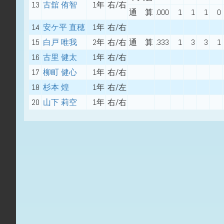
13
古舘 侑智
1年
右/右
通 算
.000
1
1
1
0
14
安ケ平 直穂
1年
右/右
15
白戸 唯我
2年
右/右
通 算
.333
1
3
3
1
16
古里 健太
1年
右/右
17
柳町 健心
1年
右/右
18
杉本 煌
1年
右/左
20
山下 莉空
1年
右/右