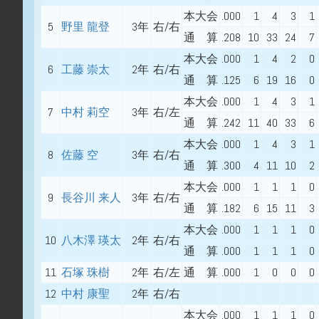
本大会
.000
1
4
3
1
5
野里 龍登
3年
右/右
通 算
.208
10
33
24
7
本大会
.000
1
4
2
0
6
工藤 崇太
2年
右/右
通 算
.125
6
19
16
0
本大会
.000
1
4
3
1
7
中村 莉空
3年
右/左
通 算
.242
11
40
33
6
本大会
.000
1
4
3
1
8
佐藤 空
3年
右/右
通 算
.300
4
11
10
2
本大会
.000
1
1
1
0
9
長谷川 来人
3年
右/右
通 算
.182
6
15
11
3
本大会
.000
1
1
1
0
10
八木澤 瑛太
2年
右/右
通 算
.000
1
1
1
0
11
石塚 珠樹
2年
右/左
通 算
.000
1
0
0
0
12
中村 康聖
2年
右/右
本大会
.000
1
1
1
0