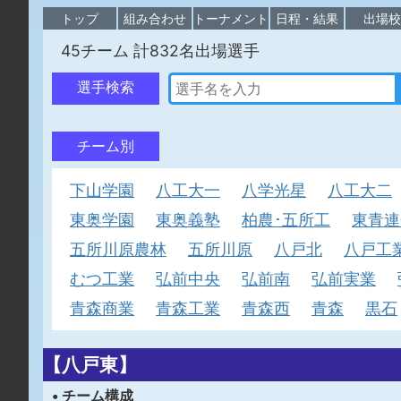
トップ
組み合わせ
トーナメント
日程・結果
出場
45チーム 計832名出場選手
選手検索
チーム別
下山学園
八工大一
八学光星
八工大二
東奥学園
東奥義塾
柏農･五所工
東青連
五所川原農林
五所川原
八戸北
八戸工
むつ工業
弘前中央
弘前南
弘前実業
青森商業
青森工業
青森西
青森
黒石
【八戸東】
• チーム構成