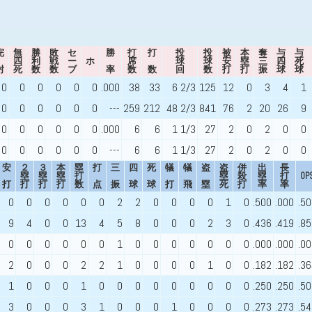
完
無
勝
敗
セ
勝
打
打
投
投
被
本
奪
与
与
四
利
戦
ー
ホ
席
球
球
安
塁
三
四
死
封
死
数
数
ブ
率
数
数
回
数
打
打
振
球
球
0
0
0
0
0
0
.000
38
33
6 2/3
125
12
0
3
4
1
0
0
0
0
0
0
---
259
212
48 2/3
841
76
2
20
26
9
0
0
0
0
0
0
.000
6
6
1 1/3
27
2
0
2
0
0
0
0
0
0
0
0
---
6
6
1 1/3
27
2
0
2
0
0
安
２
３
本
塁
打
三
四
死
犠
犠
盗
盗
併
出
長
塁
塁
塁
打
塁
殺
塁
打
OP
打
打
打
打
数
点
振
球
球
打
飛
塁
死
打
率
率
0
0
0
0
0
0
2
2
0
0
0
0
1
0
.500
.000
.5
9
4
0
0
13
4
5
8
0
0
0
2
3
0
.436
.419
.8
0
0
0
0
0
0
1
0
0
0
0
0
0
0
.000
.000
.0
2
0
0
0
2
2
1
0
0
0
0
1
0
0
.182
.182
.3
1
0
0
0
1
0
0
0
0
0
0
0
0
0
.250
.250
.5
3
0
0
0
3
1
0
0
0
1
0
0
0
0
.273
.273
.5