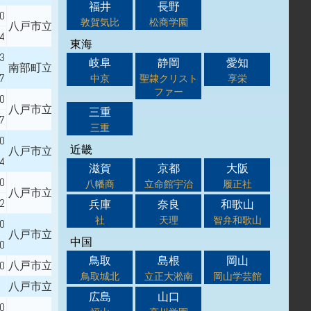
福井
長野
00
敦賀気比
松商学園
八戸市立第一中学校
14
東海
33
岐阜
静岡
愛知
南部町立名川中学校
47
中京
聖隷クリスト
享栄
ファー
50
八戸市立大館中学校
三重
57
三重
50
近畿
八戸市立三条中学校
64
滋賀
京都
大阪
00
八幡商
立命館宇治
履正社
八戸市立小中野中学校
82
兵庫
奈良
和歌山
社
天理
智弁和歌山
00
八戸市立大館中学校
中国
00
鳥取
島根
岡山
00
八戸市立第二中学校
鳥取城北
立正大淞南
岡山学芸館
八戸市立三条中学校
広島
山口
00