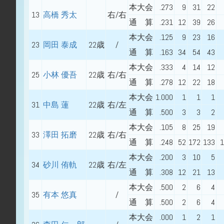
本大会
.273
9
31
22
13
高橋 秀太
右/右
通 算
.231
12
39
26
本大会
.125
9
23
16
23
岡田 泰成
22歳
/
通 算
.163
34
54
43
本大会
.333
4
14
12
25
小林 優吾
22歳
右/右
通 算
.278
12
22
18
本大会
1.000
1
1
1
31
中島 蓮
22歳
右/左
通 算
.500
3
3
2
本大会
.105
8
25
19
33
澤田 拓磨
22歳
右/右
通 算
.248
52
172
133
1
本大会
.200
3
10
5
34
砂川 侑軌
22歳
右/左
通 算
.308
12
21
13
本大会
.500
2
6
4
35
有本 悠真
/
通 算
.500
2
6
4
本大会
.000
1
2
1