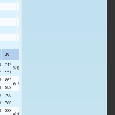
近大付属
神港学園
京都成章
錦城
近大付属
近大付属
OPS
出身校
2
.747
智辯学園
7
.951
5
.862
近大新宮
8
.853
3
.788
3
.788
0
.333
近大新宮