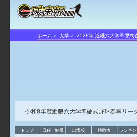
ホーム
大学
2026年 近畿六大学準硬式
令和8年度近畿六大学準硬式野球春季リー
トップ
日程・結果
出場校
勝敗表
ランキン