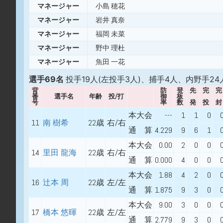
マネージャー
小島 穂花
マネージャー
岩井 真奈
マネージャー
福岡 未菜
マネージャー
野中 理杜
マネージャー
魚田 一花
選手69名
投手19人(左投手3人)、捕手4人、内野手24
背
防
登
先
完
完
番
選手名
年齢
投/打
御
板
号
率
数
発
投
封
本大会
---
1
1
0
11
南 樹希
22歳
右/右
通 算
4.229
9
6
1
本大会
0.00
2
0
0
14
里田 龍海
22歳
右/右
通 算
0.000
4
0
0
本大会
1.88
4
2
0
16
辻本 周
22歳
左/左
通 算
1.875
9
3
0
本大会
9.00
3
0
0
17
橋本 悠暉
22歳
左/左
通 算
2.779
9
3
0