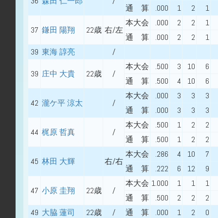
36
森田 仁一郎
/
通 算
.000
1
2
1
本大会
.000
2
2
1
37
鎌田 陽翔
22歳
右/左
通 算
.000
2
2
1
39
東海 諄亮
/
本大会
.500
3
10
6
39
庄中 大貴
22歳
/
通 算
.500
4
10
6
本大会
.000
3
3
3
42
瀧ケ平 涼太
/
通 算
.000
3
3
3
本大会
.500
1
2
2
44
梶原 哲真
/
通 算
.500
1
2
2
本大会
.286
4
10
7
45
林田 大輝
右/右
通 算
.222
6
12
9
本大会
1.000
1
1
1
47
小原 圭翔
22歳
/
通 算
.500
2
2
2
49
大脇 蓮司
22歳
/
通 算
.000
1
2
0