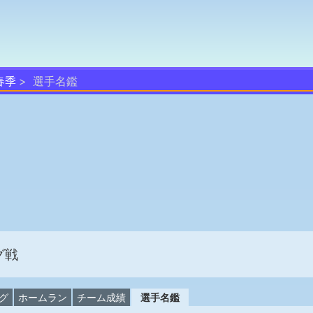
春季
選手名鑑
グ戦
グ
ホームラン
チーム成績
選手名鑑