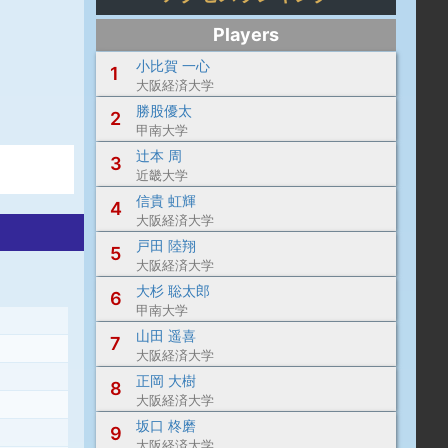
Players
小比賀 一心
1
大阪経済大学
勝股優太
2
甲南大学
辻本 周
3
近畿大学
信貴 虹輝
4
大阪経済大学
戸田 陸翔
5
大阪経済大学
大杉 聡太郎
6
甲南大学
山田 遥喜
7
大阪経済大学
正岡 大樹
8
大阪経済大学
坂口 柊磨
9
大阪経済大学