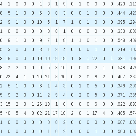
4
1
0
0
0
1
3
1
5
0
1
0
0
0
0
.429
.11
8
5
1
0
0
6
3
0
3
0
0
1
0
0
0
.444
.42
2
9
1
0
0
10
5
1
7
1
0
1
0
0
0
.395
.29
1
0
0
0
0
0
0
0
1
0
0
0
0
0
0
.333
.00
6
8
1
0
0
9
7
1
8
1
1
0
1
0
0
.548
.40
5
3
0
0
0
3
1
3
4
0
0
0
1
0
0
.219
.10
3
19
0
0
0
19
10
19
19
1
8
1
22
0
1
.331
.19
8
7
2
0
0
9
5
3
10
0
0
0
2
1
0
.548
.42
0
23
4
1
0
29
21
8
30
0
3
0
8
2
0
.457
.33
2
5
1
0
0
6
1
4
3
0
1
0
5
0
0
.348
.30
5
9
2
0
0
11
2
5
4
0
2
0
5
0
0
.371
.35
3
15
2
3
1
26
10
1
8
0
0
0
6
0
0
.622
.89
5
40
5
4
3
62
21
17
18
2
0
1
17
4
0
.465
.57
1
0
0
0
0
0
0
0
2
0
0
0
0
0
0
.667
.00
1
0
0
0
0
0
1
0
2
0
0
0
1
0
0
.500
.00