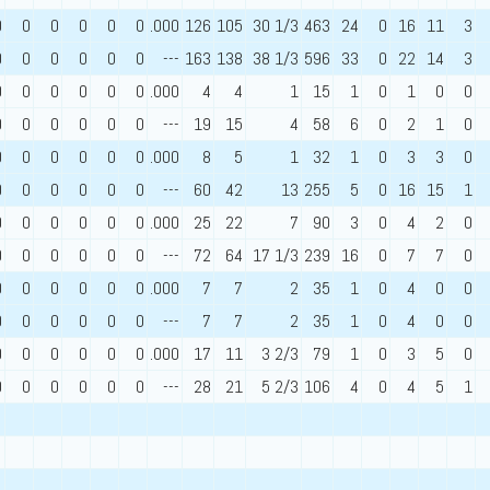
0
0
0
0
0
0
.000
126
105
30 1/3
463
24
0
16
11
3
0
0
0
0
0
0
---
163
138
38 1/3
596
33
0
22
14
3
0
0
0
0
0
0
.000
4
4
1
15
1
0
1
0
0
0
0
0
0
0
0
---
19
15
4
58
6
0
2
1
0
0
0
0
0
0
0
.000
8
5
1
32
1
0
3
3
0
0
0
0
0
0
0
---
60
42
13
255
5
0
16
15
1
0
0
0
0
0
0
.000
25
22
7
90
3
0
4
2
0
0
0
0
0
0
0
---
72
64
17 1/3
239
16
0
7
7
0
0
0
0
0
0
0
.000
7
7
2
35
1
0
4
0
0
0
0
0
0
0
0
---
7
7
2
35
1
0
4
0
0
0
0
0
0
0
0
.000
17
11
3 2/3
79
1
0
3
5
0
0
0
0
0
0
0
---
28
21
5 2/3
106
4
0
4
5
1