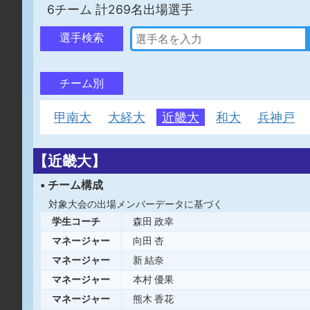
6チーム 計269名出場選手
選手検索
チーム別
甲南大
大経大
近畿大
和大
兵神戸
【近畿大】
• チーム構成
対象大会の出場メンバーデータに基づく
学生コーチ
森田 政幸
マネージャー
向田 杏
マネージャー
新 結奈
マネージャー
本村 優果
マネージャー
熊木 香花