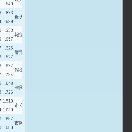
1
.540
9
.873
近大福山
4
.689
0
.333
報徳学園
9
.957
7
.326
智辯学園
6
.527
9
.977
報徳学園
7
.794
0
.648
津田学園
5
.726
7
1.519
市立和歌山 - 近畿大学
4
1.039
0
.667
市岡
0
.500