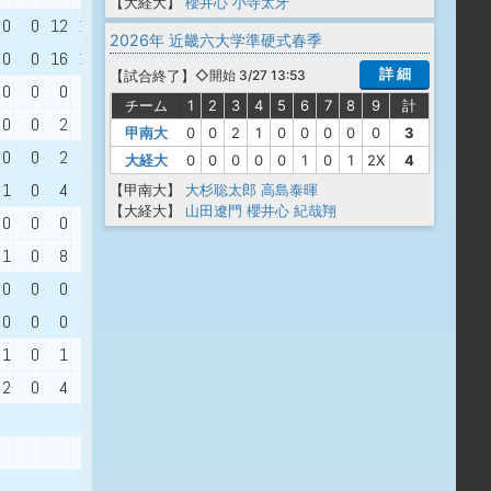
【大経大】
櫻井心
小寺太牙
0
0
12
12
1.15
2026年 近畿六大学準硬式春季
報徳学園
0
0
16
16
1.23
詳 細
【
試合終了
】
◇開始 3/27 13:53
0
0
0
0
1.00
チーム
1
2
3
4
5
6
7
8
9
計
近大付属
0
0
2
2
1.75
甲南大
0
0
2
1
0
0
0
0
0
3
0
0
2
2
4.00
大経大
0
0
0
0
0
1
0
1
2X
4
近大附属
1
0
4
4
1.54
【甲南大】
大杉聡太郎
高島泰暉
【大経大】
山田遼門
櫻井心
紀哉翔
0
0
0
0
0.71
近大高専
1
0
8
8
1.33
0
0
0
0
0.50
0
0
0
0
0.50
1
0
1
1
1.64
近大新宮
2
0
4
4
1.59
市岡
早稲田摂陵
上宮