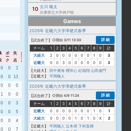
古川 颯太
10
兵庫県立大学神戸校
Games
2026年 近畿六大学準硬式春季
詳 細
【
試合終了
】
◇開始 3/11 13:30
チーム
1
2
3
4
5
6
7
8
9
計
暴
ボ
失
自
大経大
2
0
0
0
0
0
0
1
0
3
ー
責
WHIP
出身校
投
ク
点
点
近畿大
0
0
3
0
0
0
0
0
0
3
0
0
2
2
3.00
【大経大】
田中勇海
櫻井心
紀哉翔
山田遼門
八尾
0
0
13
13
1.01
【近畿大】
平岡颯人
0
0
0
0
0.50
2026年 近畿六大学準硬式春季
寝屋川
1
0
0
0
0.63
詳 細
【
試合終了
】
◇開始 4/9 11:24
0
0
3
3
1.19
チーム
1
2
3
4
5
6
7
8
9
計
大阪産大附属
近畿大
0
0
0
0
0
0
0
1
0
1
0
0
5
5
1.04
大経大
0
0
0
0
1
0
1
0
X
2
0
0
4
4
1.25
育英
【近畿大】
平岡颯人
辻本周
下村直輝
0
0
7
7
0.97