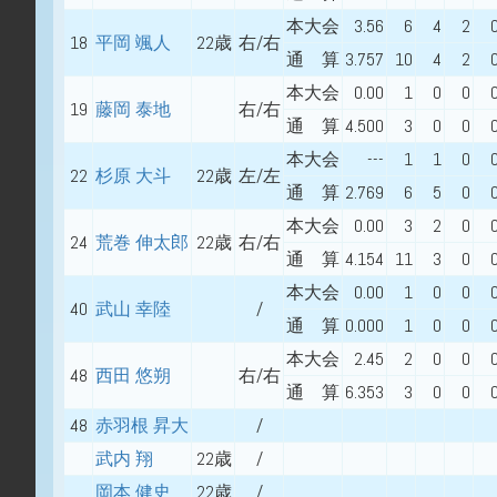
本大会
3.56
6
4
2
18
平岡 颯人
22歳
右/右
通 算
3.757
10
4
2
本大会
0.00
1
0
0
19
藤岡 泰地
右/右
通 算
4.500
3
0
0
本大会
---
1
1
0
22
杉原 大斗
22歳
左/左
通 算
2.769
6
5
0
本大会
0.00
3
2
0
24
荒巻 伸太郎
22歳
右/右
通 算
4.154
11
3
0
本大会
0.00
1
0
0
40
武山 幸陸
/
通 算
0.000
1
0
0
本大会
2.45
2
0
0
48
西田 悠朔
右/右
通 算
6.353
3
0
0
48
赤羽根 昇大
/
武内 翔
22歳
/
岡本 健史
22歳
/