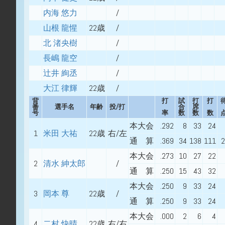
内海 悠力
/
山根 龍惺
22歳
/
北 渚央樹
/
長嶋 龍空
/
辻井 絢丞
/
大江 律輝
22歳
/
背
打
試
打
打
番
選手名
年齢
投/打
合
席
号
率
数
数
数
本大会
.292
8
33
24
1
米田 大祐
22歳
右/左
通 算
.369
34
138
111
2
本大会
.273
10
27
22
2
清水 紳太郎
/
通 算
.250
15
43
32
本大会
.250
9
33
24
3
岡本 尊
22歳
/
通 算
.250
9
33
24
本大会
.000
2
6
4
4
二村 快晴
22歳
右/右