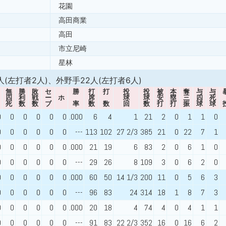
花園
高田商業
高田
市立尼崎
星林
人(左打者2人)、外野手22人(左打者6人)
無
勝
敗
セ
勝
打
打
投
投
被
本
奪
与
与
四
利
戦
ー
ホ
席
球
球
安
塁
三
四
死
死
数
数
ブ
率
数
数
回
数
打
打
振
球
球
0
0
0
0
0
0
.000
6
4
1
21
2
0
1
1
0
0
0
0
0
0
0
---
113
102
27 2/3
385
21
0
22
7
1
0
0
0
0
0
0
.000
21
19
6
83
2
0
6
1
0
0
0
0
0
0
0
---
29
26
8
109
3
0
6
2
0
0
0
0
0
0
0
.000
60
50
14 1/3
200
11
0
5
6
3
0
0
0
0
0
0
---
96
83
24
314
18
1
8
7
3
0
0
0
0
0
0
.000
20
18
4
74
4
0
4
1
1
0
0
0
0
0
0
---
91
83
22 2/3
352
16
0
16
6
2