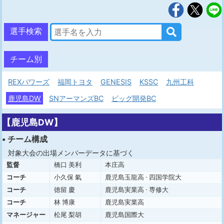
選手検索
チーム別
REXパワーズ
福岡トヨタ
GENESIS
KSSC
九州工科
鹿児島DW
SNアーマンズBC
ビッグ開発BC
【鹿児島DW】
• チーム構成
対象大会の出場メンバーデータに基づく
監督
橋口 美利
本庄高
コーチ
小久保 氣
鹿児島玉龍高 - 四国学院大
コーチ
徳留 慶
鹿児島実業高 - 専修大
コーチ
林 博康
鹿児島実業高
マネージャー
松尾 梨胡
鹿児島国際大