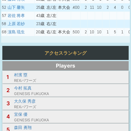
52
山下 馨矢
25歳
左/左
本大会
.400
2
11
10
2
4
0
0
57
岩佐 将孝
43歳
左/左
58
上原 若紗
23歳
右/左
68
濵島 琉生
20歳
右/左
本大会
.500
2
10
10
1
5
1
0
アクセスランキング
Players
村濱 塁
1
REXパワーズ
今村 拓真
2
GENESIS FUKUOKA
大久保 秀彦
3
REXパワーズ
宜保 優
4
GENESIS FUKUOKA
森田 勇翔
5