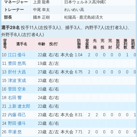
マネージャー
上原 龍希
日本ウェルネス高沖縄C
トレーナー
中尾 幸太
れいめい高
部長
國本 正樹
松陽高 - 鹿児島経済大
選手29名
投手11人(左投手3人)、捕手3人、内野手7人(左打者3人)、
外野手8人(左打者4人)
背
防
登
先
完
完
無
勝
敗
番
選手名
年齢
投/打
御
板
四
利
戦
号
率
数
発
投
封
死
数
数
10
江口 倭斗
22歳
右/右
本大会
1.04
2
0
0
0
0
1
0
11
豊田 悠馬
19歳
左/左
13
肝付 大昌
27歳
右/右
本大会
6.75
2
0
0
0
0
0
0
15
津波 実成
23歳
右/右
16
菅田 空未
20歳
右/右
18
右田 響
24歳
右/右
21
上新 遼太郎
22歳
右/右
22
内藤 尋己
23歳
右/右
本大会
8.31
2
2
0
0
0
0
1
24
野田 優斗
22歳
右/右
26
早瀬 悠
23歳
左/左
本大会
7.71
2
0
0
0
0
0
0