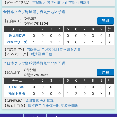
【ビッグ開発BC】
宮城海人
護得久廉
大山正剛
依田龍斗
全日本クラブ野球選手権九州地区予選
◇準決勝
詳 細
【
試合終了
】
◇開始 7/8 12:04
チーム
1
2
3
4
5
6
7
8
9
計
鹿児島DW
0
0
0
0
0
0
0
3
0
3
REXパワーズ
1
1
1
1
0
0
2
1
X
7
【鹿児島DW】
内藤尋己
早瀬悠
江口倭斗
肝付大昌
【REXパワーズ】
村濱塁
織田彪
全日本クラブ野球選手権九州地区予選
◇準決勝
詳 細
【
試合終了
】
◇開始 7/8 08:56
チーム
1
2
3
4
5
6
7
8
9
計
GENESIS
0
0
0
1
1
0
0
0
0
2
福岡トヨタ
0
0
0
0
1
2
0
0
X
3
【GENESIS】
徳川竜馬
今村拓真
【福岡トヨタ】
鴨打瑛二
生田惇一郎
波多野陸哉