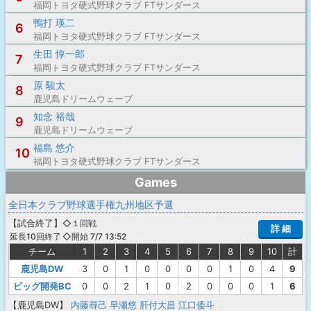
福岡トヨタ硬式野球クラブ FTサンダース
鴨打 瑛二
6
福岡トヨタ硬式野球クラブ FTサンダース
生田 惇一郎
7
福岡トヨタ硬式野球クラブ FTサンダース
原 駿太
8
鹿児島ドリームウェーブ
知念 裕哉
9
鹿児島ドリームウェーブ
福島 悠介
10
福岡トヨタ硬式野球クラブ FTサンダース
Games
全日本クラブ野球選手権九州地区予選
【
試合終了
】
◇１回戦
詳 細
◇開始 7/7 13:52
延長10回終了
チーム
1
2
3
4
5
6
7
8
9
10
計
鹿児島DW
3
0
1
0
0
0
0
1
0
4
9
ビッグ開発BC
0
0
2
1
0
2
0
0
0
1
6
【鹿児島DW】
内藤尋己
早瀬悠
肝付大昌
江口倭斗