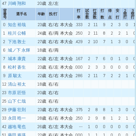
47
川崎 翔和
20歳
左/左
背
打
試
打
打
得
安
２
３
番
選手名
年齢
投/打
合
席
塁
塁
号
率
数
数
数
点
打
打
打
0
知念 裕哉
23歳
右/右
本大会
.333
2
11
9
2
3
0
1
1
桂川 公輔
24歳
右/両
本大会
.250
2
11
8
2
2
1
0
2
下池 敦士
27歳
右/右
本大会
.429
2
10
7
1
3
0
0
6
城ノ下 永輝
18歳
右/両
7
城本 康貴
22歳
右/左
本大会
.167
2
7
6
0
1
0
0
8
松村 蒼生
23歳
右/左
本大会
.000
2
3
3
0
0
0
0
9
原 駿太
22歳
右/右
本大会
.286
2
11
7
2
2
1
0
12
清山 裕太
18歳
右/右
23
市原 匠悟
20歳
右/右
25
山下 仁哉
22歳
右/右
29
伊藤 壮則
23歳
右/右
本大会
.375
2
8
8
1
3
0
0
33
永田 晧一
28歳
右/右
本大会
.250
2
9
8
1
2
1
0
42
越地 竜也
26歳
右/左
本大会
---
1
0
0
0
0
0
0
51
藤田 将瑛
22歳
右/右
本大会
.000
1
1
1
0
0
0
0