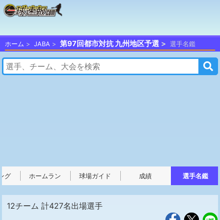
第97回都市対抗 九州地区予選
ホーム
JABA
選手名鑑
ング
ホームラン
球場ガイド
成績
選手名鑑
12チーム 計427名出場選手