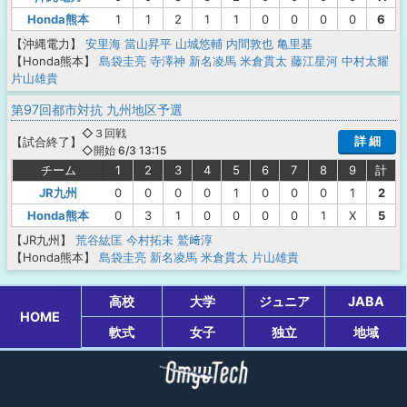
Honda熊本
1
1
2
1
1
0
0
0
0
6
【沖縄電力】
安里海
當山昇平
山城悠輔
内間敦也
亀里基
【Honda熊本】
島袋圭亮
寺澤神
新名凌馬
米倉貫太
藤江星河
中村太耀
片山雄貴
第97回都市対抗 九州地区予選
◇３回戦
詳 細
【
試合終了
】
◇開始 6/3 13:15
チーム
1
2
3
4
5
6
7
8
9
計
JR九州
0
0
0
0
1
0
0
0
1
2
Honda熊本
0
3
1
0
0
0
0
1
X
5
【JR九州】
荒谷紘匡
今村拓未
鷲﨑淳
【Honda熊本】
島袋圭亮
新名凌馬
米倉貫太
片山雄貴
高校
大学
ジュニア
JABA
HOME
軟式
女子
独立
地域