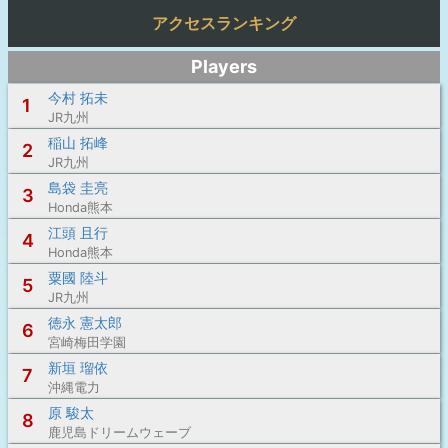
アクセスランキング
Players
今村 拓未
1
JR九州
稲山 拓峰
2
JR九州
島袋 圭亮
3
Honda熊本
江頭 且行
4
Honda熊本
粟國 陸斗
5
JR九州
徳永 憲太郎
6
宮崎梅田学園
新垣 瑠依
7
沖縄電力
原 駿太
8
鹿児島ドリームウェーブ