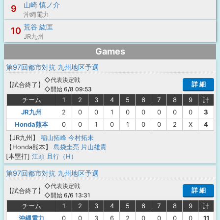
山崎 慎ノ介
9
沖縄電力
荒谷 紘匡
10
JR九州
Games
第97回都市対抗 九州地区予選
◇代表決定戦
詳 細
【
試合終了
】
◇開始 6/8 09:53
チーム
1
2
3
4
5
6
7
8
9
計
JR九州
2
0
0
1
0
0
0
0
0
3
Honda熊本
0
0
1
0
1
0
0
2
X
4
【JR九州】
稲山拓峰
今村拓未
【Honda熊本】
島袋圭亮
片山雄貴
[本塁打]
江頭 且行（H）
第97回都市対抗 九州地区予選
◇代表決定戦
詳 細
【
試合終了
】
◇開始 6/6 13:31
チーム
1
2
3
4
5
6
7
8
9
計
沖縄電力
0
0
3
6
2
0
0
0
0
11