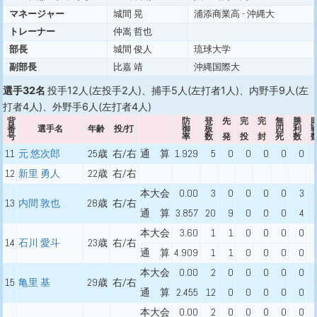
マネージャー
城間 晃
浦添商業高 - 沖縄大
トレーナー
仲嵩 哲也
部長
城間 俊人
琉球大学
副部長
比嘉 靖
沖縄国際大
選手32名
投手12人(左投手2人)、捕手5人(左打者1人)、内野手9人(左
打者4人)、外野手6人(左打者4人)
背
防
登
先
完
完
無
勝
番
選手名
年齢
投/打
御
板
四
利
号
率
数
発
投
封
死
数
11
元 悠次郎
25歳
右/右
通 算
1.929
5
0
0
0
0
0
12
新里 勇人
22歳
右/右
本大会
0.00
3
0
0
0
0
3
13
内間 敦也
28歳
右/右
通 算
3.857
20
9
0
0
0
4
本大会
3.60
1
1
0
0
0
0
14
石川 愛斗
23歳
右/右
通 算
4.909
1
1
0
0
0
0
本大会
0.00
2
0
0
0
0
0
15
亀里 基
29歳
右/右
通 算
2.455
12
0
0
0
0
0
本大会
0.00
2
0
0
0
0
0