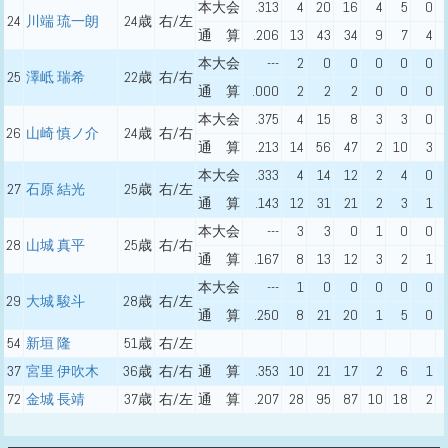
本大会
.313
4
20
16
4
5
0
24
川端 琉一朗
24歳
右/左
通 算
.206
13
43
34
9
7
4
本大会
---
2
0
0
0
0
0
25
澤岻 瑞希
22歳
右/右
通 算
.000
2
2
2
0
0
0
本大会
.375
4
15
8
3
3
0
26
山崎 慎ノ介
24歳
右/右
通 算
.213
14
56
47
2
10
3
本大会
.333
4
14
12
2
4
0
27
石原 結光
25歳
右/左
通 算
.143
12
31
21
2
3
1
本大会
---
3
3
0
1
0
0
28
山城 真平
25歳
右/右
通 算
.167
8
13
12
3
2
1
本大会
---
1
0
0
0
0
0
29
大城 駿斗
28歳
右/左
通 算
.250
8
21
20
1
5
0
54
新垣 隆
51歳
右/左
37
宮里 伊吹木
36歳
右/右
通 算
.353
10
21
17
2
6
1
72
金城 長靖
37歳
右/左
通 算
.207
28
95
87
10
18
2