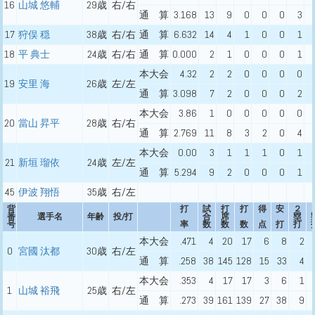
16
山城 悠輔
29歳
右/右
通 算
3.168
13
9
0
0
0
3
17
狩俣 穏
38歳
右/右
通 算
6.632
14
4
1
0
0
1
18
平 典士
24歳
右/右
通 算
0.000
2
1
0
0
0
1
本大会
4.32
2
2
0
0
0
0
19
安里 海
26歳
左/左
通 算
3.098
7
2
0
0
0
2
本大会
3.86
1
0
0
0
0
0
20
當山 昇平
28歳
右/右
通 算
2.769
11
8
3
2
0
4
本大会
0.00
3
1
1
1
0
1
21
新垣 瑠依
24歳
左/左
通 算
5.294
9
2
0
0
0
1
45
伊波 翔悟
35歳
右/左
背
打
試
打
打
得
安
２
番
選手名
年齢
投/打
合
席
塁
号
率
数
数
数
点
打
打
本大会
.471
4
20
17
6
8
2
0
宮國 汰都
30歳
右/左
通 算
.258
38
145
128
15
33
4
本大会
.353
4
17
17
3
6
1
1
山城 裕飛
25歳
右/左
通 算
.273
39
161
139
27
38
9