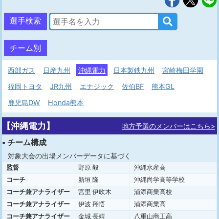
選手検索
チーム別
西部ガス
日産九州
沖縄電力
日本製鉄九州
宮崎梅田学園
福岡トヨタ
JR九州
エナジック
佐伯BF
熊本GL
鹿児島DW
Honda熊本
【沖縄電力】
地方予選のメンバーはこちら>
• チーム構成
対象大会の出場メンバーデータに基づく
監督
野原 毅
沖縄水産高
コーチ
新垣 隆
沖縄尚学高等学校
コーチ兼アナライザー
宮里 伊吹木
浦添商業高校
コーチ兼アナライザー
伊波 翔悟
浦添商業高
コーチ兼アナライザー
金城 長靖
八重山商工高