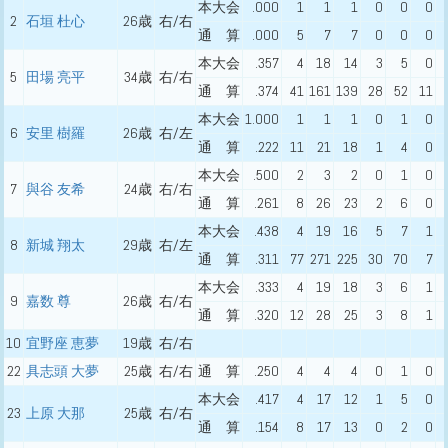
本大会
.000
1
1
1
0
0
0
2
石垣 杜心
26歳
右/右
通 算
.000
5
7
7
0
0
0
本大会
.357
4
18
14
3
5
0
5
田場 亮平
34歳
右/右
通 算
.374
41
161
139
28
52
11
本大会
1.000
1
1
1
0
1
0
6
安里 樹羅
26歳
右/左
通 算
.222
11
21
18
1
4
0
本大会
.500
2
3
2
0
1
0
7
與谷 友希
24歳
右/右
通 算
.261
8
26
23
2
6
0
本大会
.438
4
19
16
5
7
1
8
新城 翔太
29歳
右/左
通 算
.311
77
271
225
30
70
7
本大会
.333
4
19
18
3
6
1
9
嘉数 尊
26歳
右/右
通 算
.320
12
28
25
3
8
1
10
宜野座 恵夢
19歳
右/右
22
具志頭 大夢
25歳
右/右
通 算
.250
4
4
4
0
1
0
本大会
.417
4
17
12
1
5
0
23
上原 大那
25歳
右/右
通 算
.154
8
17
13
0
2
0