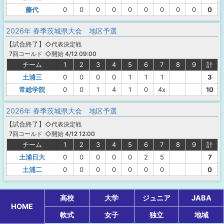
藤代
0
0
0
0
0
0
0
0
0
0
2026年 春季茨城県大会 地区予選
【
試合終了
】
◇代表決定戦
◇開始 4/12 09:00
7回コールド
チーム
1
2
3
4
5
6
7
8
9
計
土浦三
0
0
0
0
1
1
1
3
常総学院
0
0
1
4
1
0
4x
10
2026年 春季茨城県大会 地区予選
【
試合終了
】
◇代表決定戦
◇開始 4/12 12:00
7回コールド
チーム
1
2
3
4
5
6
7
8
9
計
土浦日大
0
0
0
0
0
2
5
7
土浦二
0
0
0
0
0
0
0
0
高校
大学
ジュニア
JABA
HOME
軟式
女子
独立
地域