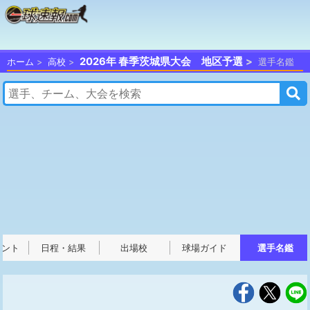
2026年 春季茨城県大会 地区予選
ホーム
高校
選手名鑑
メント
日程・結果
出場校
球場ガイド
選手名鑑