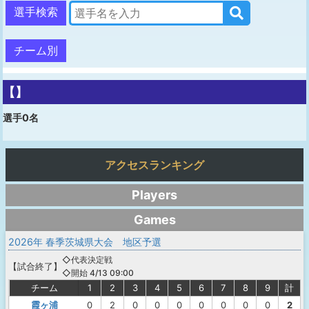
選手検索
チーム別
【】
選手0名
アクセスランキング
Players
Games
2026年 春季茨城県大会 地区予選
◇代表決定戦
【
試合終了
】
◇開始 4/13 09:00
チーム
1
2
3
4
5
6
7
8
9
計
霞ヶ浦
0
2
0
0
0
0
0
0
0
2