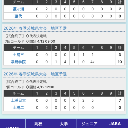
チーム
1
2
3
4
5
6
7
8
9
計
霞ヶ浦
0
2
0
0
0
0
0
0
0
2
藤代
0
0
0
0
0
0
0
0
0
0
2026年 春季茨城県大会 地区予選
【
試合終了
】
◇代表決定戦
◇開始 4/12 09:00
7回コールド
チーム
1
2
3
4
5
6
7
8
9
計
土浦三
0
0
0
0
1
1
1
3
常総学院
0
0
1
4
1
0
4x
10
2026年 春季茨城県大会 地区予選
【
試合終了
】
◇代表決定戦
◇開始 4/12 12:00
7回コールド
チーム
1
2
3
4
5
6
7
8
9
計
土浦日大
0
0
0
0
0
2
5
7
土浦二
0
0
0
0
0
0
0
0
高校
大学
ジュニア
JABA