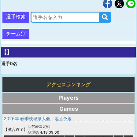
選手検索
チーム別
【】
選手0名
アクセスランキング
Players
Games
2026年 春季茨城県大会 地区予選
◇代表決定戦
【
試合終了
】
◇開始 4/13 09:00