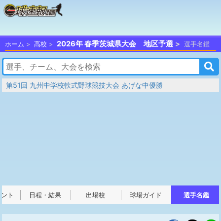
2026年 春季茨城県大会 地区予選
ホーム
高校
選手名鑑
第51回 九州中学校軟式野球競技大会 あげな中優勝
メント
日程・結果
出場校
球場ガイド
選手名鑑