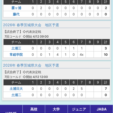
チーム
1
2
3
4
5
6
7
8
9
計
霞ヶ浦
0
2
0
0
0
0
0
0
0
2
藤代
0
0
0
0
0
0
0
0
0
0
2026年 春季茨城県大会 地区予選
【
試合終了
】
◇代表決定戦
◇開始 4/12 09:00
7回コールド
チーム
1
2
3
4
5
6
7
8
9
計
土浦三
0
0
0
0
1
1
1
3
常総学院
0
0
1
4
1
0
4x
10
2026年 春季茨城県大会 地区予選
【
試合終了
】
◇代表決定戦
◇開始 4/12 12:00
7回コールド
チーム
1
2
3
4
5
6
7
8
9
計
土浦日大
0
0
0
0
0
2
5
7
土浦二
0
0
0
0
0
0
0
0
高校
大学
ジュニア
JABA