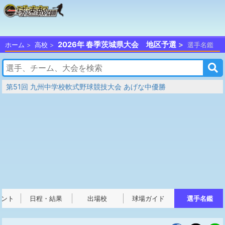
2026年 春季茨城県大会 地区予選
ホーム
高校
選手名鑑
第51回 九州中学校軟式野球競技大会 あげな中優勝
メント
日程・結果
出場校
球場ガイド
選手名鑑