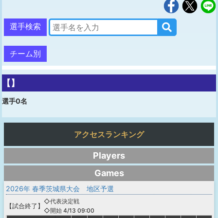
選手検索
チーム別
【】
選手0名
アクセスランキング
Players
Games
2026年 春季茨城県大会 地区予選
◇代表決定戦
【
試合終了
】
◇開始 4/13 09:00