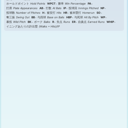
ホールドポイント
Hold Points
WPCT
勝率
Win Percentage
PA
打席
Plate Appearances
AB
打数
At Bats
IP
投球回
Innings Pitched
NP
投球数
Number of Pitches
H
被安打
Hits
HR
被本塁打
Homerun
SO
奪三振
Swing Out
BB
与四球
Base on Balls
HBP
与死球
Hit By Pitch
WP
暴投
Wild Pitch
BK
ボーク
Balks
R
失点
Runs
ER
自責点
Earned Runs
WHIP
イニングあたりの許出塁
(Walks + Hits)/IP