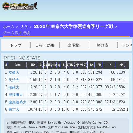
2026年 東京六大学準硬式春季リーグ戦
ホーム
大学
チーム投手成績
トップ
日程・結果
出場校
勝敗表
ラン
#
Team
ERA
G
CG
SHO
NW
W
L
SV
HLD
HP
WPCT
PA
AB
IP
NP
H
1
1.26
10
3
2
0
6
4
0
0
0
.600
331
294
86
1139
48
立教大
2
1.59
11
3
2
1
9
2
0
0
2
.818
387
327
96
1414
66
明治大
3
2.28
12
2
3
2
8
4
0
0
2
.667
428
377
98 2/3
1586
95
法政大
4
2.38
12
3
1
1
7
5
0
0
0
.583
435
365
102
1522
93
早稲田大
5
2.99
11
0
2
0
3
8
0
0
0
.273
398
303
87 1/3
1523
67
慶應義塾大
6
10.74
10
0
0
0
0
10
0
0
0
.000
373
272
62
1392
106
東京大
#
防御率順位
ERA
防御率
Earned Run Average
G
試合数
Games
CG
完投
Complete Games
SHO
完封
Shot Outs
NW
無四死球試合
No Walks
W
勝利
Win
L
敗戦
Losses
SV
セーブ
Save
HLD
ホールド
Hold
HP