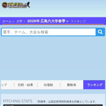
2026年 広島六大学春季
ホーム
大学
ランキング
トップ
日程・結果
出場校
勝敗表
ランキング
「防御率」は規定投球回到達者を対象としています。