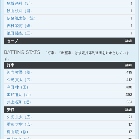
猪坂 尚杜（近）
1
秋山 快斗（国）
1
伊藤 颯太朗（近）
1
吉村 凌河（経）
1
池田 陸也（工）
1
セーブ
詳細
「打率」「出塁率」は規定打席到達者を対象としていま
す。
打率
詳細
河内 祥吾（修）
.419
久光 貫太（広）
.412
今田 律（国）
.400
姫野翔太（近）
.393
井上拓真（近）
.381
安打
詳細
久光 貫太（広）
21
重富 大空（広）
17
梶山 暖（修）
17