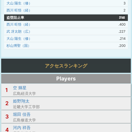
大山 陽生（修）
3
西川 旺悟（経）
2
盗塁阻止率
詳細
西川 旺悟（経）
.400
武 冴太朗（広）
.227
大山 陽生（修）
.214
杉山博聖（国）
.200
アクセスランキング
Players
空 輝星
1
広島経済大学
姫野翔太
2
近畿大学工学部
堀田 佳吾
3
広島修道大学
河内 祥吾
4