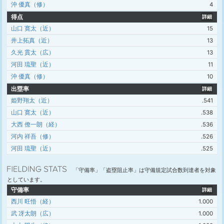
沖 優真（修）
4
得点
詳細
山口 寛太（近）
15
井上拓真（近）
13
久光 貫太（広）
13
河田 琉聖（近）
11
沖 優真（修）
10
出塁率
詳細
姫野翔太（近）
.541
山口 寛太（近）
.538
大西 僚一朗（経）
.536
河内 祥吾（修）
.526
河田 琉聖（近）
.525
「守備率」「盗塁阻止率」は守備規定試合数到達者を対象
としています。
守備率
詳細
西川 旺悟（経）
1.000
武 冴太朗（広）
1.000