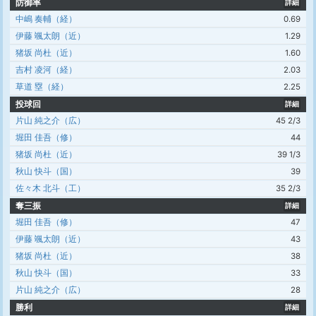
防御率
詳細
中嶋 奏輔（経）
0.69
伊藤 颯太朗（近）
1.29
猪坂 尚杜（近）
1.60
吉村 凌河（経）
2.03
草道 塁（経）
2.25
投球回
詳細
片山 純之介（広）
45 2/3
堀田 佳吾（修）
44
猪坂 尚杜（近）
39 1/3
秋山 快斗（国）
39
佐々木 北斗（工）
35 2/3
奪三振
詳細
堀田 佳吾（修）
47
伊藤 颯太朗（近）
43
猪坂 尚杜（近）
38
秋山 快斗（国）
33
片山 純之介（広）
28
勝利
詳細