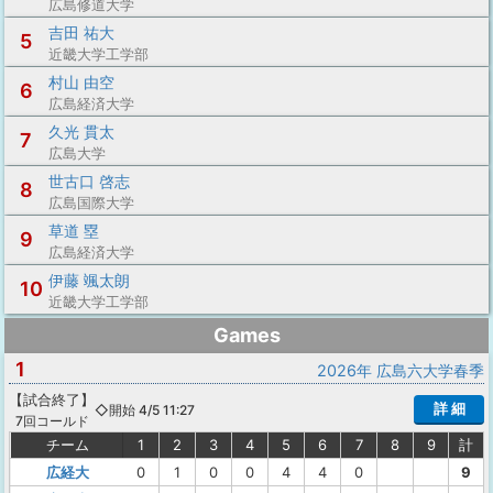
広島修道大学
吉田 祐大
5
近畿大学工学部
村山 由空
6
広島経済大学
久光 貫太
7
広島大学
世古口 啓志
8
広島国際大学
草道 塁
9
広島経済大学
伊藤 颯太朗
10
近畿大学工学部
Games
1
2026年 広島六大学春季
【
試合終了
】
詳 細
◇開始 4/5 11:27
7回コールド
チーム
1
2
3
4
5
6
7
8
9
計
広経大
0
1
0
0
4
4
0
9