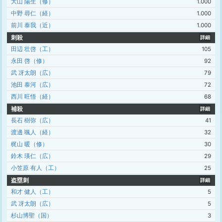
大山 陽生（修）
1.000
中野 尋仁（経）
1.000
前川 泰我（近）
1.000
刺殺
詳細
田辺 壮啓（工）
105
永田 啓（修）
92
武 冴太朗（広）
79
池田 泰河（広）
72
西川 旺悟（経）
68
補殺
詳細
長石 樹弥（広）
41
渡邊 颯人（経）
32
梶山 暖（修）
30
鈴木 瑛仁（広）
29
小笠原 有人（工）
25
盗塁刺
詳細
和才 健人（工）
5
武 冴太朗（広）
5
杉山博聖（国）
3