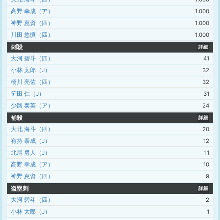
高野 幸成（ア）
1.000
神野 恵資（四）
1.000
川田 悠慎（四）
1.000
刺殺
詳細
大河 碧斗（四）
41
小林 太郎（J）
32
橋川 亮佑（四）
32
笹田 仁（J）
31
少路 泰英（ア）
24
補殺
詳細
大北 海斗（四）
20
有持 泰成（J）
12
北尾 勇人（J）
11
高野 幸成（ア）
10
神野 恵資（四）
9
盗塁刺
詳細
大河 碧斗（四）
2
小林 太郎（J）
1