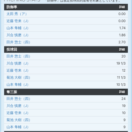
「防御率」は規定投球回到達者を対象としています。
防御率
詳細
太田 秀（ア）
0.00
近藤 壱来（J）
0.00
山本 隼輔（J）
1.74
川合 慎磨（J）
1.86
田井 惣士（四）
2.70
投球回
詳細
田井 惣士（四）
20
川合 慎磨（J）
19 1/3
近藤 壱来（J）
12
菊池 大樹（四）
11 1/3
山本 隼輔（J）
10 1/3
奪三振
詳細
田井 惣士（四）
24
川合 慎磨（J）
19
近藤 壱来（J）
10
菊池 大樹（四）
9
山本 隼輔（J）
9