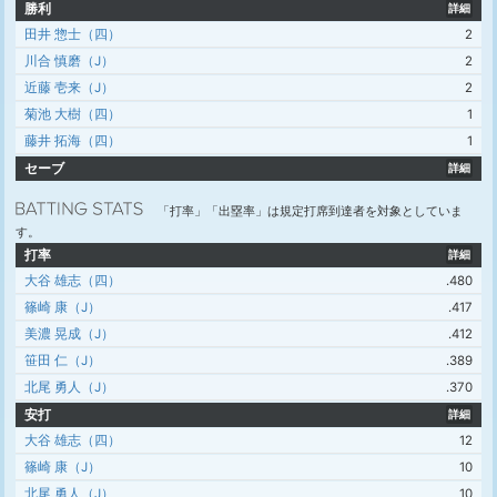
勝利
詳細
田井 惣士（四）
2
川合 慎磨（J）
2
近藤 壱来（J）
2
菊池 大樹（四）
1
藤井 拓海（四）
1
セーブ
詳細
「打率」「出塁率」は規定打席到達者を対象としていま
す。
打率
詳細
大谷 雄志（四）
.480
篠崎 康（J）
.417
美濃 晃成（J）
.412
笹田 仁（J）
.389
北尾 勇人（J）
.370
安打
詳細
大谷 雄志（四）
12
篠崎 康（J）
10
北尾 勇人（J）
10