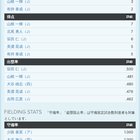
山根 一輝（J）
3
有持 泰成（J）
2
得点
詳細
山根 一輝（J）
7
北尾 勇人（J）
7
笹田 仁（J）
6
美濃 晃成（J）
5
有持 泰成（J）
5
出塁率
詳細
笹田 仁（J）
.500
山根 一輝（J）
.481
大谷 雄志（四）
.480
美濃 晃成（J）
.476
吉岡 広貴（J）
.462
「守備率」「盗塁阻止率」は守備規定試合数到達者を対象
としています。
守備率
詳細
少路 泰英（ア）
1.000
大北 海斗（四）
1.000