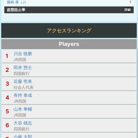
篠崎 康（J）
1
盗塁阻止率
詳細
アクセスランキング
Players
川合 慎磨
1
JR四国
田井 惣士
2
四国銀行
近藤 壱来
3
社会人代表
有持 泰成
4
JR四国
山本 隼輔
5
JR四国
大谷 雄志
6
四国銀行
小林 太郎