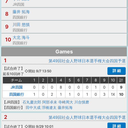
7
JR四国
藤井 拓海
8
四国銀行
川田 悠慎
9
四国銀行
大北 海斗
10
四国銀行
Games
1
第49回社会人野球日本選手権大会四国予選
【
試合終了
】
詳 細
◇開始 9/7 13:50
延長10回終了
チーム
1
2
3
4
5
6
7
8
9
10
計
JR四国
0
0
0
8
0
0
0
1
0
0
9
四国銀行
1
0
2
1
1
0
1
0
3
1X
10
【JR四国】
石丸慶次郎
阿部卓未
寺崎周大
川合慎磨
【四国銀行】
田中大成
浮橋遼太
藤井拓海
2
第49回社会人野球日本選手権大会四国予選
詳 細
【
試合終了
】
◇開始 9/29 10:01