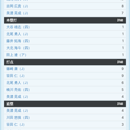
吉岡 広貴（J）
8
美濃 晃成（J）
7
本塁打
詳細
大谷 雄志（四）
1
北尾 勇人（J）
1
藤井 拓海（四）
1
大北 海斗（四）
1
田上 遼（ア）
1
打点
詳細
篠崎 康（J）
9
笹田 仁（J）
9
北尾 勇人（J）
6
橋川 亮佑（四）
5
美濃 晃成（J）
4
盗塁
詳細
美濃 晃成（J）
4
川田 悠慎（四）
4
笹田 仁（J）
3