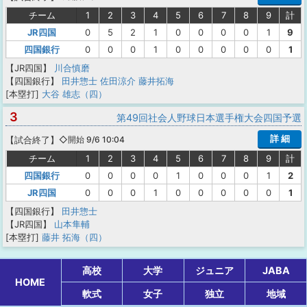
チーム
1
2
3
4
5
6
7
8
9
計
JR四国
0
5
2
1
0
0
0
0
1
9
四国銀行
0
0
0
1
0
0
0
0
0
1
【JR四国】
川合慎磨
【四国銀行】
田井惣士
佐田涼介
藤井拓海
[本塁打]
大谷 雄志（四）
3
第49回社会人野球日本選手権大会四国予選
詳 細
【
試合終了
】
◇開始 9/6 10:04
チーム
1
2
3
4
5
6
7
8
9
計
四国銀行
0
0
0
0
1
0
0
0
1
2
JR四国
0
0
0
1
0
0
0
0
0
1
【四国銀行】
田井惣士
【JR四国】
山本隼輔
[本塁打]
藤井 拓海（四）
高校
大学
ジュニア
JABA
HOME
軟式
女子
独立
地域