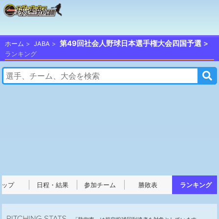
第49回社会人野球日本選手権大会四国予選
ホーム
JABA
ランキング
トップ
日程・結果
参加チーム
勝敗表
ランキング