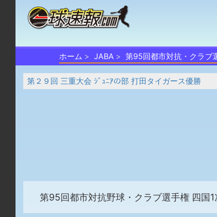
ホーム
JABA
第95回都市対抗・クラブ
第２９回 三重大会 ｼﾞｭﾆｱの部 打田タイガース優勝
第95回都市対抗野球・クラブ選手権 四国1