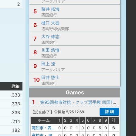
アークバリア
）
2
藤井 拓海
5
四国銀行
樋口 大徒
6
徳島野球倶楽部
大谷 雄志
7
四国銀行
川田 悠慎
8
四国銀行
田上 遼
9
アークバリア
田井 惣士
10
四国銀行
詳細
Games
.333
1
第95回都市対抗・クラブ選手権 四国1次予選
）
.333
詳 細
【
試合終了
】
◇開始 5/25 12:58
）
.333
チーム
1
2
3
4
5
6
7
8
9
計
）
.214
高知市・四国銀行
0
0
0
1
0
0
0
5
0
6
）
.182
高松市・JR四国
0
0
0
0
0
0
0
0
0
0