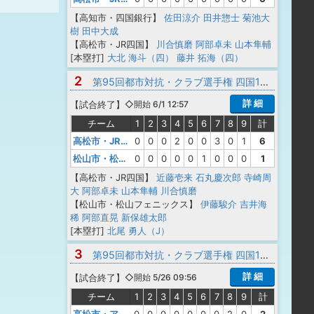
【高知市・四国銀行】
佐田涼介
田井惣士
菊池大
樹
田中大成
【高松市・JR四国】
川合慎磨
阿部卓未
山本隼輔
[本塁打]
大北 海斗（四）
藤井 拓海（四）
2
第95回都市対抗・クラブ選手権 四国1次予選
詳 細
【
試合終了
】
◇開始 6/1 12:57
チーム
1
2
3
4
5
6
7
8
9
計
高松市・JR四国
0
0
0
2
0
0
3
0
1
6
松山市・松山フェニックス
0
0
0
0
0
1
0
0
0
1
【高松市・JR四国】
近藤壱来
石丸慶次郎
寺崎周
大
阿部卓未
山本隼輔
川合慎磨
【松山市・松山フェニックス】
伊藤駿介
吉井海
稀
阿部直晃
新保雄太郎
[本塁打]
北尾 勇人（J）
3
第95回都市対抗・クラブ選手権 四国1次予選
詳 細
【
試合終了
】
◇開始 5/26 09:56
チーム
1
2
3
4
5
6
7
8
9
計