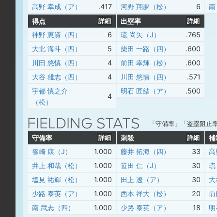
高野 幸成（ア）
.417
河野 翔夢（松）
6
南
得点
詳細
出塁率
詳細
神野 恵資（四）
6
琉 尚矢（J）
.765
大北 海斗（四）
5
柴田 一路（四）
.600
川田 悠慎（四）
4
前田 幸輝（松）
.600
大谷 雄志（四）
4
川田 悠慎（四）
.571
宇都 慎之介
明石 匠結（ア）
.500
4
（松）
「守備率」「盗塁阻止
守備率
詳細
刺殺
詳細
補
篠崎 康（J）
1.000
藤井 拓海（四）
33
高
井上 和哉（松）
1.000
笹田 仁（J）
30
琉
塩見 祐輝（松）
1.000
田上 遼（ア）
30
大
少路 泰英（ア）
1.000
西本 祥大（松）
20
前
南 武志（四）
1.000
少路 泰英（ア）
18
明