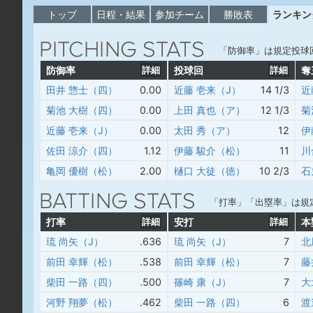
トップ
日程・結果
参加チーム
勝敗表
ランキン
「防御率」は規定投球
防御率
詳細
投球回
詳細
奪
田井 惣士（四）
0.00
近藤 壱来（J）
14 1/3
近
菊池 大樹（四）
0.00
上田 真也（ア）
12 1/3
菊
近藤 壱来（J）
0.00
太田 秀（ア）
12
伊
佐田 涼介（四）
1.12
伊藤 駿介（松）
11
川
亀岡 優樹（松）
2.00
樋口 大徒（徳）
10 2/3
石
「打率」「出塁率」は規
打率
詳細
安打
詳細
本
琉 尚矢（J）
.636
琉 尚矢（J）
7
北
前田 幸輝（松）
.538
前田 幸輝（松）
7
藤
柴田 一路（四）
.500
篠崎 康（J）
7
大
河野 翔夢（松）
.462
柴田 一路（四）
6
渡