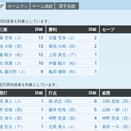
グ
ホームラン
チーム成績
選手名鑑
回到達者を対象としています。
三振
詳細
勝利
詳細
セーブ
藤 壱来（J）
13
近藤 壱来（J）
2
池 大樹（四）
13
菊池 大樹（四）
2
藤 駿介（松）
12
上田 真也（ア）
1
合 慎磨（J）
10
伊藤 駿介（松）
1
丸 慶次郎（J）
9
亀岡 優樹（松）
1
定打席到達者を対象としています。
塁打
詳細
打点
詳細
盗塁
尾 勇人（J）
1
南 武志（四）
6
川田 悠慎（四
井 拓海（四）
1
藤井 拓海（四）
5
山根 一輝（J）
北 海斗（四）
1
神野 恵資（四）
4
神野 恵資（四
邉 匠太（ア）
1
北尾 勇人（J）
3
真田 一斗（四