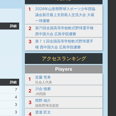
1
2026年山形県野球スポーツ少年団協
議会新庄最上支部新人交流大会 大蔵
一球優勝
詳細
2
第71回全国高等学校軟式野球選手権
西中国大会 広島学院優勝
3
第７１回全国高等学校軟式野球選手
権 西中国大会 広島学院優勝
アクセスランキング
Players
近藤 壱来
1
詳細
社会人代表
川合 慎磨
）
7
2
JR四国
4
岡野 雄介
3
）
3
徳島野球倶楽部
渡邉 匠太
）
3
4