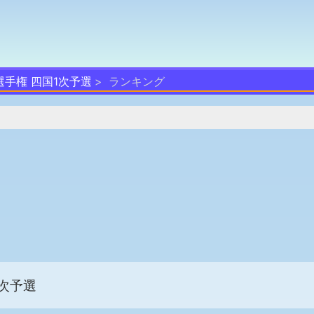
選手権 四国1次予選
ランキング
次予選