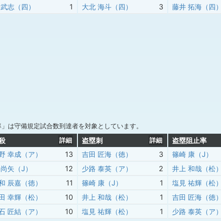
 武志（四）
1
大北 海斗（四）
3
藤井 拓海（四
率」は守備規定試合数到達者を対象としています。
殺
詳細
盗塁刺
詳細
盗塁阻止率
野 幸成（ア）
13
吉田 匠海（徳）
3
篠崎 康（J）
 尚矢（J）
12
少路 泰英（ア）
2
井上 和哉（松
和 辰嘉（徳）
11
篠崎 康（J）
1
塩見 祐輝（松
田 幸輝（松）
10
井上 和哉（松）
1
吉田 匠海（徳
石 匠結（ア）
10
塩見 祐輝（松）
1
少路 泰英（ア