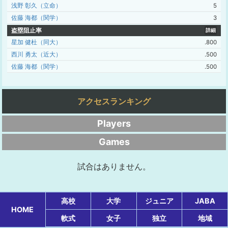
浅野 彰久（立命）
5
佐藤 海都（関学）
3
盗塁阻止率
詳細
星加 健杜（同大）
.800
西川 勇太（近大）
.500
佐藤 海都（関学）
.500
アクセスランキング
Players
Games
試合はありません。
高校
大学
ジュニア
JABA
HOME
軟式
女子
独立
地域