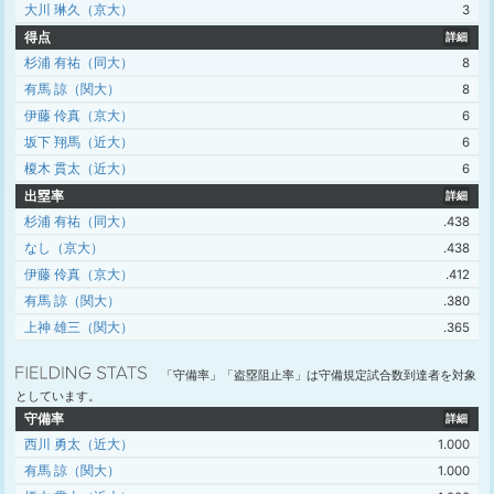
大川 琳久（京大）
3
得点
詳細
杉浦 有祐（同大）
8
有馬 諒（関大）
8
伊藤 伶真（京大）
6
坂下 翔馬（近大）
6
榎木 貫太（近大）
6
出塁率
詳細
杉浦 有祐（同大）
.438
なし（京大）
.438
伊藤 伶真（京大）
.412
有馬 諒（関大）
.380
上神 雄三（関大）
.365
「守備率」「盗塁阻止率」は守備規定試合数到達者を対象
としています。
守備率
詳細
西川 勇太（近大）
1.000
有馬 諒（関大）
1.000