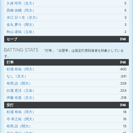
久保 玲司（近大）
5
髙橋 佑輔（同大）
5
水江 日々生（京大）
3
金丸 夢斗（関大）
3
秋山 凌祐（立命）
2
セーブ
詳細
「打率」「出塁率」は規定打席到達者を対象としていま
す。
打率
詳細
杉浦 有祐（同大）
.400
なし（京大）
.341
有馬 諒（関大）
.326
白瀧 恵汰（立命）
.324
伊藤 伶真（京大）
.318
安打
詳細
杉浦 有祐（同大）
18
岑 幸之祐（関大）
16
有馬 諒（関大）
15