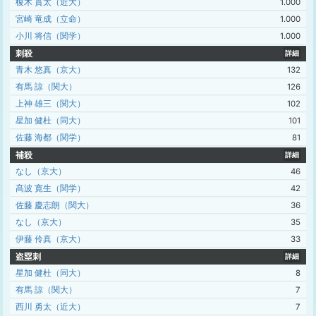
榎木 貫太（近大）
1.000
宮崎 竜成（立命）
1.000
小川 将信（関学）
1.000
刺殺
詳細
青木 悠真（京大）
132
有馬 諒（関大）
126
上神 雄三（関大）
102
星加 健杜（同大）
101
佐藤 海都（関学）
81
補殺
詳細
なし（京大）
46
髙波 寛生（関学）
42
佐藤 慶志朗（関大）
36
なし（京大）
35
伊藤 伶真（京大）
33
盗塁刺
詳細
星加 健杜（同大）
8
有馬 諒（関大）
7
西川 勇太（近大）
7