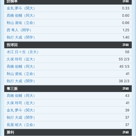
防御率
詳細
金丸 夢斗（関大）
0.33
髙橋 佑輔（同大）
0.60
秋山 凌祐（立命）
0.66
西 隼人（関学）
1.25
執行 大成（関学）
1.40
投球回
詳細
水江 日々生（京大）
56
久保 玲司（近大）
55 2/3
髙橋 佑輔（同大）
45 1/3
秋山 凌祐（立命）
41
執行 大成（関学）
38 2/3
奪三振
詳細
髙橋 佑輔（同大）
43
久保 玲司（近大）
41
金丸 夢斗（関大）
39
執行 大成（関学）
37
長屋 竣大（立命）
37
勝利
詳細