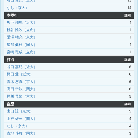
谷口 嘉紀（近大）
15
なし（京大）
14
本塁打
詳細
坂下 翔馬（近大）
1
桃谷 惟吹（立命）
1
愛澤 祐亮（京大）
1
星加 健杜（同大）
1
宮崎 竜成（立命）
1
打点
詳細
谷口 嘉紀（近大）
6
梶田 蓮（近大）
6
青木 悠真（京大）
6
髙田 幸汰（関大）
6
梶川 恭隆（京大）
5
盗塁
詳細
出口 諒（京大）
5
上神 雄三（関大）
4
なし（京大）
4
青地 斗舞（同大）
3