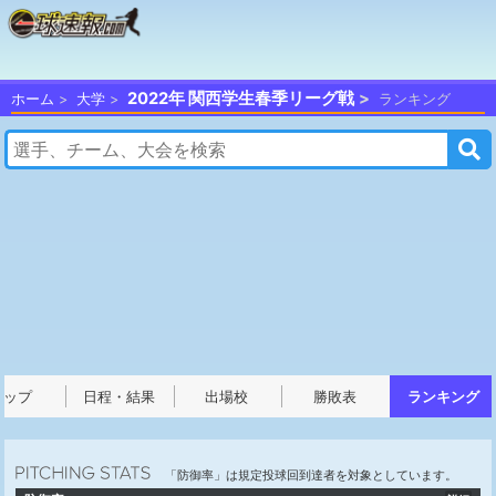
2022年 関西学生春季リーグ戦
ホーム
大学
ランキング
トップ
日程・結果
出場校
勝敗表
ランキング
「防御率」は規定投球回到達者を対象としています。