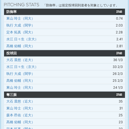
「防御率」は規定投球回到達者を対象としています。
防御率
詳細
東山 玲士（同大）
0.74
執行 大成（関学）
2.03
定本 拓真（関大）
2.28
水江 日々生（京大）
2.41
髙橋 佑輔（同大）
2.81
投球回
詳細
大石 晨慈（近大）
36 1/3
水江 日々生（京大）
33 2/3
執行 大成（関学）
26 2/3
髙橋 佑輔（同大）
25 2/3
東山 玲士（同大）
24 1/3
奪三振
詳細
大石 晨慈（近大）
35
東山 玲士（同大）
31
森本 昂佑（近大）
25
髙橋 佑輔（同大）
23