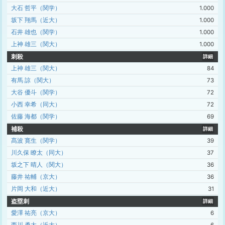
大石 哲平（関学）
1.000
坂下 翔馬（近大）
1.000
石井 雄也（関学）
1.000
上神 雄三（関大）
1.000
刺殺
詳細
上神 雄三（関大）
84
有馬 諒（関大）
73
大谷 優斗（関学）
72
小西 幸希（同大）
72
佐藤 海都（関学）
69
補殺
詳細
髙波 寛生（関学）
39
川久保 瞭太（同大）
37
坂之下 晴人（関大）
36
藤井 祐輔（京大）
36
片岡 大和（近大）
31
盗塁刺
詳細
愛澤 祐亮（京大）
6