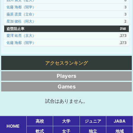
西川 勇太（近大）
6
佐藤 海都（関学）
3
藤原 彦貴（立命）
3
星加 健杜（同大）
2
盗塁阻止率
詳細
愛澤 祐亮（京大）
.273
佐藤 海都（関学）
.273
アクセスランキング
Players
Games
試合はありません。
高校
大学
ジュニア
JABA
HOME
軟式
女子
独立
地域