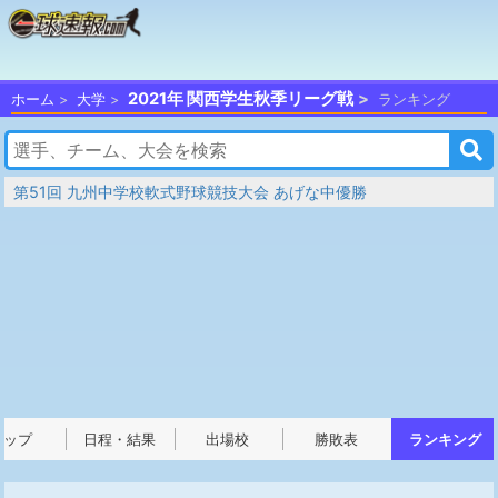
2021年 関西学生秋季リーグ戦
ホーム
大学
ランキング
第51回 九州中学校軟式野球競技大会 あげな中優勝
トップ
日程・結果
出場校
勝敗表
ランキング