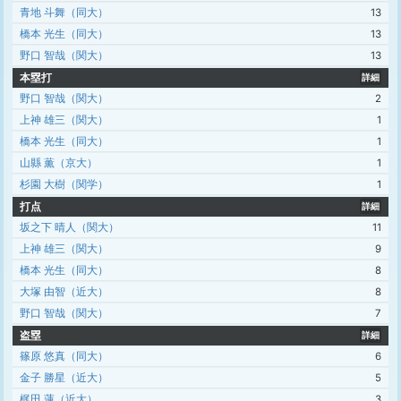
青地 斗舞（同大）
13
橋本 光生（同大）
13
野口 智哉（関大）
13
本塁打
詳細
野口 智哉（関大）
2
上神 雄三（関大）
1
橋本 光生（同大）
1
山縣 薫（京大）
1
杉園 大樹（関学）
1
打点
詳細
坂之下 晴人（関大）
11
上神 雄三（関大）
9
橋本 光生（同大）
8
大塚 由智（近大）
8
野口 智哉（関大）
7
盗塁
詳細
篠原 悠真（同大）
6
金子 勝星（近大）
5
梶田 蓮（近大）
3