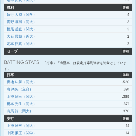
定本 拓真（関大）
22
勝利
詳細
執行 大成（関学）
4
真野 凜風（同大）
3
桃尾 岳宜（関大）
3
大石 晨慈（近大）
2
定本 拓真（関大）
2
セーブ
詳細
「打率」「出塁率」は規定打席到達者を対象としていま
す。
打率
詳細
青地 斗舞（同大）
.520
琉 尚矢（立命）
.391
上神 雄三（関大）
.389
橋本 光生（同大）
.371
有馬 諒（関大）
.370
安打
詳細
上神 雄三（関大）
14
中隈 廉王（関学）
14