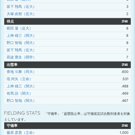
坂下 翔馬（近大）
3
大塚 由智（近大）
2
得点
詳細
梶田 蓮（近大）
8
上神 雄三（関大）
8
野口 智哉（関大）
8
坂下 翔馬（近大）
7
髙波 寛生（関学）
7
出塁率
詳細
青地 斗舞（同大）
.600
琉 尚矢（立命）
.531
上神 雄三（関大）
.488
有馬 諒（関大）
.469
野口 智哉（関大）
.467
「守備率」「盗塁阻止率」は守備規定試合数到達者を対象
としています。
守備率
詳細
藤原 彦貴（立命）
1.000