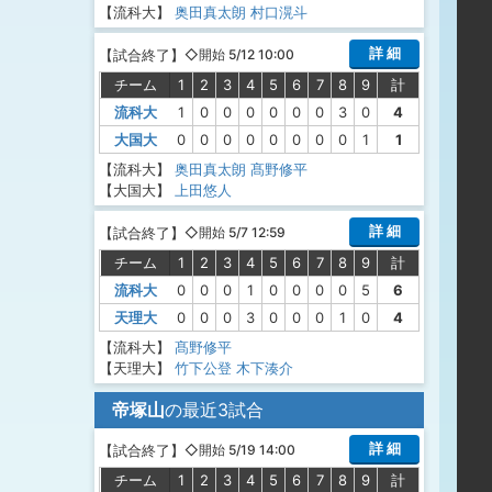
【流科大】
奥田真太朗
村口滉斗
詳 細
【
試合終了
】
◇開始 5/12 10:00
チーム
1
2
3
4
5
6
7
8
9
計
流科大
1
0
0
0
0
0
0
3
0
4
大国大
0
0
0
0
0
0
0
0
1
1
【流科大】
奥田真太朗
髙野修平
【大国大】
上田悠人
詳 細
【
試合終了
】
◇開始 5/7 12:59
チーム
1
2
3
4
5
6
7
8
9
計
流科大
0
0
0
1
0
0
0
0
5
6
天理大
0
0
0
3
0
0
0
1
0
4
【流科大】
髙野修平
【天理大】
竹下公登
木下湊介
帝塚山
の最近3試合
詳 細
【
試合終了
】
◇開始 5/19 14:00
チーム
1
2
3
4
5
6
7
8
9
計