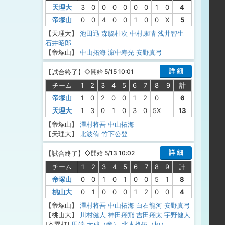
天理大
3
0
0
0
0
0
0
1
0
4
帝塚山
0
0
4
0
0
1
0
0
X
5
【天理大】
池田迅
森脇杜次
中村康晴
浅井智生
石井昭郎
【帝塚山】
中山拓海
濵中寿光
安野真弓
詳 細
【
試合終了
】
◇開始 5/15 10:01
チーム
1
2
3
4
5
6
7
8
9
計
帝塚山
1
0
2
0
0
1
2
0
6
天理大
1
3
0
1
0
3
0
5X
13
【帝塚山】
澤村将吾
中山拓海
【天理大】
北波侑
竹下公登
詳 細
【
試合終了
】
◇開始 5/13 10:02
チーム
1
2
3
4
5
6
7
8
9
計
帝塚山
0
0
1
0
1
0
0
5
1
8
桃山大
0
1
0
0
0
1
2
0
0
4
【帝塚山】
澤村将吾
中山拓海
白石龍河
安野真弓
【桃山大】
川村健人
神田翔飛
吉田翔太
宇野健人
[本塁打]
田端 大成（帝）
北本柊伍（桃）