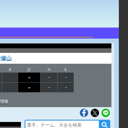
帝塚山
9
計
H
E
-
-
-
-
-
-
発情報