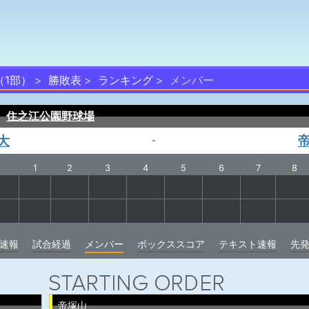
（1部）
勝敗表
ランキング
メンバー
）
住之江公園野球場
大
-
1
2
3
4
5
6
7
8
速報
試合経過
メンバー
ボックススコア
テキスト速報
先
帝塚山