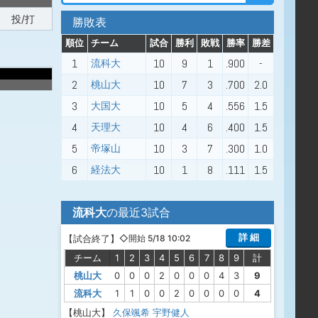
投/打
勝敗表
順位
チーム
試合
勝利
敗戦
勝率
勝差
1
10
9
1
.900
-
流科大
2
10
7
3
.700
2.0
桃山大
3
10
5
4
.556
1.5
大国大
4
10
4
6
.400
1.5
天理大
5
10
3
7
.300
1.0
帝塚山
6
10
1
8
.111
1.5
経法大
流科大
の最近3試合
詳 細
【
試合終了
】
◇開始 5/18 10:02
チーム
1
2
3
4
5
6
7
8
9
計
桃山大
0
0
0
2
0
0
0
4
3
9
流科大
1
1
0
0
2
0
0
0
0
4
【桃山大】
久保颯希
宇野健人