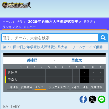
2026年 近畿六大学準硬式春季
ホーム
大学
勝敗表
ランキング
メンバー
第７０回中日少年学童軟式野球愛知県大会 ドリームボーイズ優勝
兵神戸
甲南大
-
1
2
3
4
5
6
7
8
9
計
H
E
-
兵神戸
-
-
-
甲南大
-
-
一球速報
試合経過
メンバー
ボックススコア
テキスト速報
先発情報