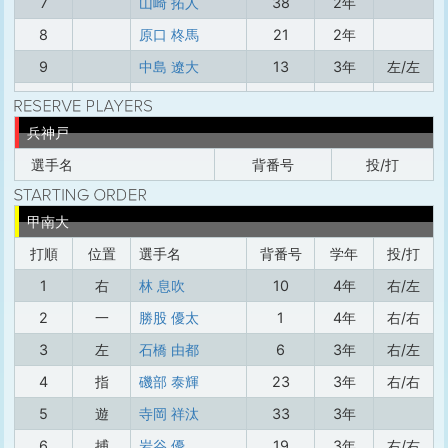
7
山崎 拓人
38
2年
8
原口 柊馬
21
2年
9
中島 遼大
13
3年
左/左
兵神戸
選手名
背番号
投/打
甲南大
打順
位置
選手名
背番号
学年
投/打
1
右
林 息吹
10
4年
右/左
2
一
勝股 優太
1
4年
右/右
3
左
石橋 由都
6
3年
右/左
4
指
磯部 泰輝
23
3年
右/右
5
遊
寺岡 祥汰
33
3年
6
捕
岩谷 優
19
3年
右/右