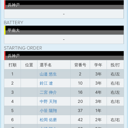
兵神戸
-
甲南大
-
兵神戸
打順
位置
選手名
背番号
学年
投/打
1
山邉 悠生
2
3年
右/左
2
鈴江 遼
10
3年
右/右
3
二宮 伸介
16
4年
右/左
4
中野 天翔
20
3年
右/右
5
小笹 陽翔
37
1年
6
松岡 佑磨
42
2年
右/右