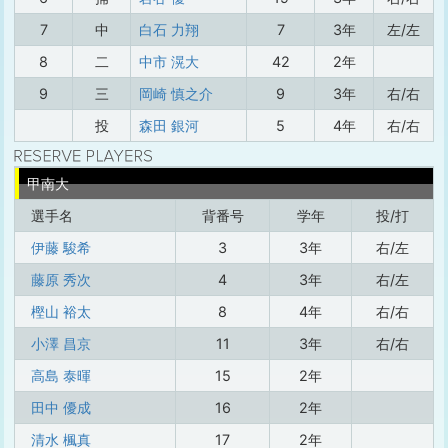
7
中
白石 力翔
7
3年
左/左
8
二
中市 滉大
42
2年
9
三
岡崎 慎之介
9
3年
右/右
投
森田 銀河
5
4年
右/右
甲南大
選手名
背番号
学年
投/打
伊藤 駿希
3
3年
右/左
藤原 秀次
4
3年
右/左
樫山 裕太
8
4年
右/右
小澤 昌京
11
3年
右/右
高島 泰暉
15
2年
田中 優成
16
2年
清水 楓真
17
2年