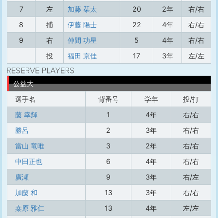
7
左
加藤 栞太
20
2年
右/右
8
捕
伊藤 陽士
22
4年
右/右
9
右
仲間 功星
5
4年
右/右
投
福田 京佳
17
3年
左/左
公益大
選手名
背番号
学年
投/打
藤 幸輝
1
4年
右/右
勝呂
2
3年
右/右
當山 竜唯
3
2年
右/右
中田正也
6
4年
右/右
廣瀬
9
3年
右/左
加藤 和
13
3年
右/右
桒原 雅仁
13
4年
左/左