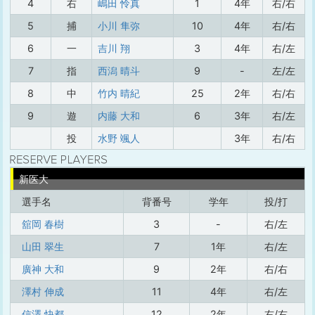
4
右
嶋田 怜真
1
4年
右/右
5
捕
小川 隼弥
10
4年
右/右
6
一
吉川 翔
3
4年
右/左
7
指
西潟 晴斗
9
-
左/左
8
中
竹内 晴紀
25
2年
右/右
9
遊
内藤 大和
6
3年
右/左
投
水野 颯人
3年
右/右
新医大
選手名
背番号
学年
投/打
舘岡 春樹
3
-
右/左
山田 翠生
7
1年
右/左
廣神 大和
9
2年
右/右
澤村 伸成
11
4年
右/左
信澤 快都
12
2年
右/右