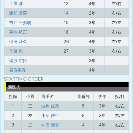
土屋 渉
13
4年
右/右
渡部 蒼羅
14
2年
右/右
吉井 三姿朗
15
3年
左/左
菊池 航正
16
4年
右/右
保田 莉久
26
4年
右/左
佐藤 龍一
27
3年
右/右
猪股 空悟
3年
四位隆真
4年
新医大
打順
位置
選手名
背番号
学年
投/打
1
三
白鳥 佳亮
5
3年
右/左
2
左
小沼 佳生
8
3年
右/左
3
二
神田 睦貴
4
4年
右/左