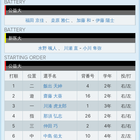
公益大
福田 京佳
、
桒原 雅仁
、
加藤 和
-
伊藤 陽士
新医大
水野 颯人
、
川瀬 直
-
小川 隼弥
公益大
打順
位置
選手名
背番号
学年
投/打
1
二
飯出 天紳
4
2年
右/左
2
遊
齋藤 大葵
16
2年
右/左
3
一
川湊 虎太郎
1
3年
右/左
4
指
那須 弘志
26
2年
右/右
5
三
仲田 巧
2
4年
右/右
6
中
中島 佑太
10
4年
左/左