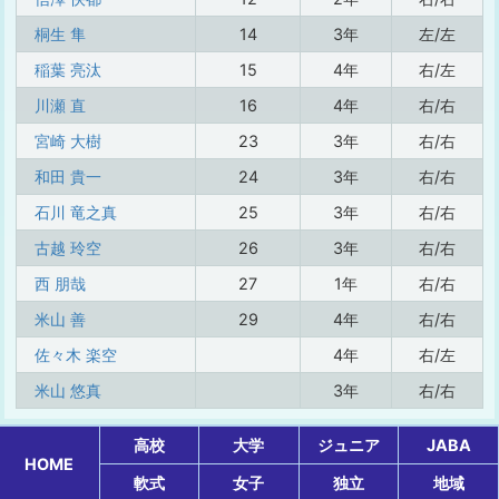
桐生 隼
14
3年
左/左
稲葉 亮汰
15
4年
右/左
川瀬 直
16
4年
右/右
宮崎 大樹
23
3年
右/右
和田 貴一
24
3年
右/右
石川 竜之真
25
3年
右/右
古越 玲空
26
3年
右/右
西 朋哉
27
1年
右/右
米山 善
29
4年
右/右
佐々木 楽空
4年
右/左
米山 悠真
3年
右/右
高校
大学
ジュニア
JABA
HOME
軟式
女子
独立
地域