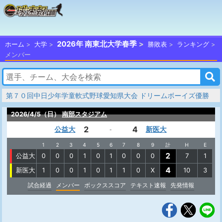
2026年 南東北大学春季
ホーム
大学
勝敗表
ランキング
メンバー
第７０回中日少年学童軟式野球愛知県大会 ドリームボーイズ優勝
2026/4/5（日）
南部スタジアム
2
4
公益大
新医大
-
1
2
3
4
5
6
7
8
9
計
H
E
2
公益大
0
0
0
1
0
1
0
0
0
7
1
4
新医大
1
0
0
1
0
1
1
0
X
10
3
試合経過
メンバー
ボックススコア
テキスト速報
先発情報