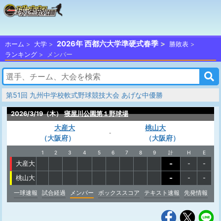
2026年 西都六大学準硬式春季
ホーム
大学
勝敗表
ランキング
メンバー
第51回 九州中学校軟式野球競技大会 あげな中優勝
2026/3/19（木）
寝屋川公園第１野球場
大産大
桃山大
-
（大阪府）
（大阪府）
1
2
3
4
5
6
7
8
9
計
H
E
-
大産大
-
-
-
桃山大
-
-
一球速報
試合経過
メンバー
ボックススコア
テキスト速報
先発情報