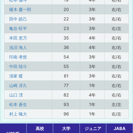
榎木 慶一郎
20
3年
右/右
田中 皓己
22
3年
右/右
亀谷 旺平
23
3年
右/左
本田 恵万
35
4年
右/右
浅沼 海人
36
4年
右/右
印南 孝悠
54
3年
右/右
中田 陸斗
55
3年
右/右
清家 暖
61
3年
右/右
山崎 冴久
77
1年
右/右
山口 浬
82
4年
右/右
松本 蒼生
93
1年
左/左
村上 颯大
96
1年
右/左
高校
大学
ジュニア
JABA