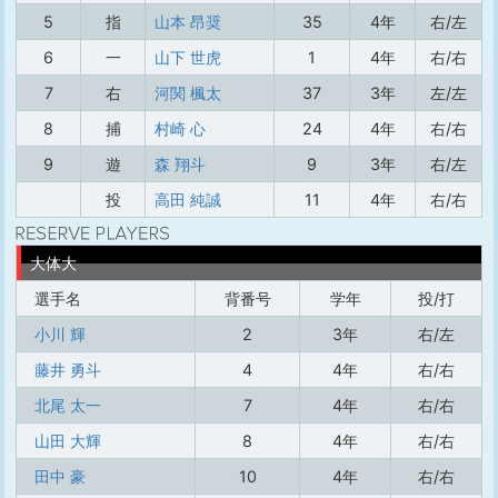
5
指
山本 昂奨
35
4年
右/左
6
一
山下 世虎
1
4年
右/右
7
右
河関 楓太
37
3年
左/左
8
捕
村崎 心
24
4年
右/右
9
遊
森 翔斗
9
3年
右/左
投
高田 純誠
11
4年
右/右
大体大
選手名
背番号
学年
投/打
小川 輝
2
3年
右/左
藤井 勇斗
4
4年
右/右
北尾 太一
7
4年
右/右
山田 大輝
8
4年
右/右
田中 豪
10
4年
右/右