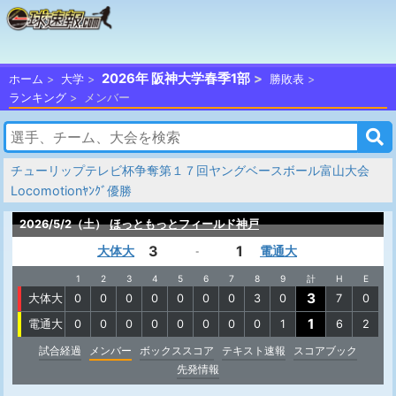
2026年 阪神大学春季1部
ホーム
大学
勝敗表
ランキング
メンバー
チューリップテレビ杯争奪第１７回ヤングベースボール富山大会
Locomotionﾔﾝｸﾞ優勝
2026/5/2（土）
ほっともっとフィールド神戸
3
1
大体大
電通大
-
1
2
3
4
5
6
7
8
9
計
H
E
3
大体大
0
0
0
0
0
0
0
3
0
7
0
1
電通大
0
0
0
0
0
0
0
0
1
6
2
試合経過
メンバー
ボックススコア
テキスト速報
スコアブック
先発情報