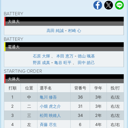
大体大
高田 純誠
-
村崎 心
電通大
石原 大輝
、
本田 恵万
-
徳山 颯基
野原 成真
-
亀谷 旺平
、
田中 皓己
大体大
打順
位置
選手名
背番号
学年
投/打
1
中
亀川 修吾
36
3年
右/左
2
二
小畑 虎之介
31
3年
右/左
3
三
松岡 映維人
34
2年
右/左
4
左
斉藤 尽生
6
4年
右/右