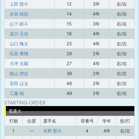
上田 悠斗
12
3年
右/右
永谷 純也
14
4年
右/右
山下 睦斗
15
3年
右/右
花川 元信
18
4年
右/右
山口 颯太
25
4年
右/左
石原 勇翔
26
2年
右/右
大坪 太陽
27
4年
右/右
陰山 啓志
38
2年
右/左
安田 はる
48
2年
右/左
工藤 樹
49
2年
右/右
電通大
打順
位置
選手名
背番号
学年
投/打
1
一
水野 堅斗
4
4年
右/左