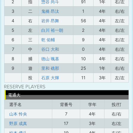
2
指
惣谷 尚斗
91
1年
右/左
3
二
鬼橋 昂汰
1
4年
右/右
4
右
岩井 昂舞
56
4年
左/左
5
左
白川 裕一朗
2
4年
右/左
6
三
乾 佑輔
9
4年
右/左
7
中
谷口 大和
0
4年
右/左
8
捕
徳山 颯基
10
4年
右/右
9
遊
里和 礁那
25
1年
右/右
投
石原 大輝
11
3年
左/左
電通大
選手名
背番号
学年
投/打
山本 怜央
7
4年
右/右
野原 成真
17
3年
右/左
松本 優斗
19
4年
右/右