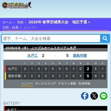
2026年 春季茨城県大会 地区予選
ホーム
高校
日程・結果
メンバー
2026/4/8（水）
ノーブルホームスタジアム水戸
2
5
水戸工
鹿島学園
-
1
2
3
4
5
6
7
8
9
計
H
E
2
水戸工
0
1
0
0
0
0
0
1
0
5
1
5
鹿島学園
0
0
0
0
3
2
0
0
X
9
4
メンバー
ボックススコア
テキスト速報
先発情報
水戸工