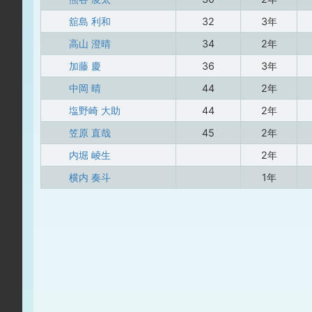
舘島 利和
32
3年
高山 澄晴
34
2年
加藤 慶
36
3年
中岡 晴
44
2年
塩野崎 大助
44
2年
笠原 直哉
45
2年
内堀 崚生
2年
横内 奏斗
1年