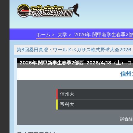
ホーム
大学
2026年 関甲新学生春季2
第8回桑田真澄・ワールドペガサス軟式野球大会2026
2026年 関甲新学生春季2部西
2026/4/18（土）
コ
信州
信州大
帝科大
試合経