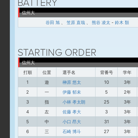
信州大
谷田 旭
、
笠原 直哉
、
熊谷 凌太
-
鈴木 類
信州大
打順
位置
選手名
背番号
学年
1
遊
榊原 悠太
10
3年
2
一
伊藤 郁未
5
2年
3
指
小林 孝太朗
25
3年
4
左
佐藤 孝大
3
3年
5
中
小口 昂大
31
3年
6
三
石崎 博斗
27
3年