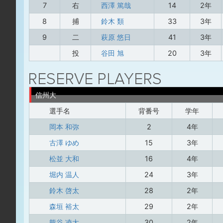
7
右
西澤 篤哉
14
2年
8
捕
鈴木 類
33
3年
9
二
萩原 悠日
41
3年
投
谷田 旭
20
3年
信州大
選手名
背番号
学年
岡本 和弥
2
4年
古澤 ゆめ
15
3年
松並 大和
16
4年
堀内 温人
24
3年
鈴木 啓太
28
2年
森垣 裕太
29
2年
熊谷 凌太
30
2年