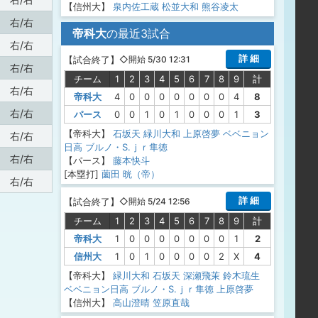
【信州大】
泉内佐工蔵
松並大和
熊谷凌太
右/右
帝科大
の最近3試合
右/右
詳 細
【
試合終了
】
◇開始 5/30 12:31
右/右
チーム
1
2
3
4
5
6
7
8
9
計
右/右
帝科大
4
0
0
0
0
0
0
0
4
8
右/右
パース
0
0
1
0
1
0
0
0
1
3
【帝科大】
石坂天
緑川大和
上原啓夢
ベベニョン
右/右
日高 ブルノ・S.ｊｒ隼徳
右/右
【パース】
藤本快斗
[本塁打]
薗田 晄（帝）
右/右
詳 細
【
試合終了
】
◇開始 5/24 12:56
チーム
1
2
3
4
5
6
7
8
9
計
帝科大
1
0
0
0
0
0
0
0
1
2
信州大
1
0
1
0
0
0
0
2
X
4
【帝科大】
緑川大和
石坂天
深瀬飛茉
鈴木琉生
ベベニョン日高 ブルノ・S.ｊｒ隼徳
上原啓夢
【信州大】
高山澄晴
笠原直哉