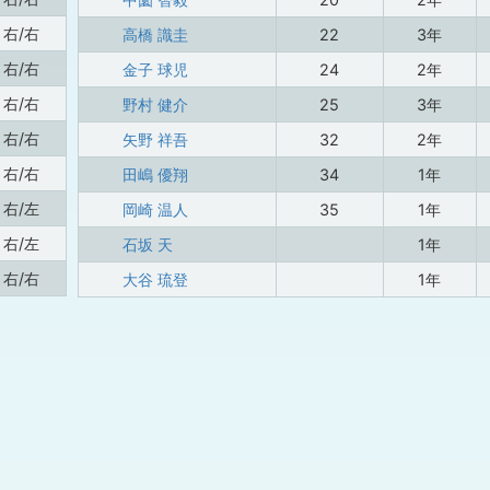
右/右
高橋 識圭
22
3年
右/右
金子 球児
24
2年
右/右
野村 健介
25
3年
右/右
矢野 祥吾
32
2年
右/右
田嶋 優翔
34
1年
右/左
岡崎 温人
35
1年
右/左
石坂 天
1年
右/右
大谷 琉登
1年