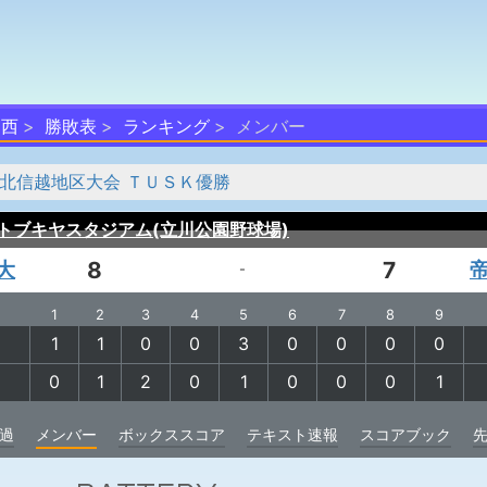
部西
勝敗表
ランキング
メンバー
 北信越地区大会 ＴＵＳＫ優勝
トブキヤスタジアム(立川公園野球場)
大
8
7
-
1
2
3
4
5
6
7
8
9
1
1
0
0
3
0
0
0
0
0
1
2
0
1
0
0
0
1
過
メンバー
ボックススコア
テキスト速報
スコアブック