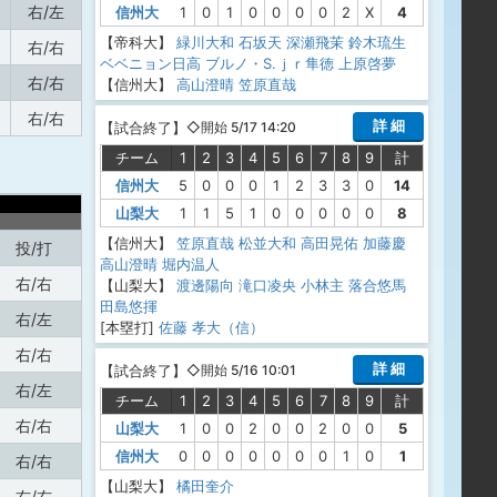
右/左
信州大
1
0
1
0
0
0
0
2
X
4
【帝科大】
緑川大和
石坂天
深瀬飛茉
鈴木琉生
右/右
ベベニョン日高 ブルノ・S.ｊｒ隼徳
上原啓夢
右/右
【信州大】
高山澄晴
笠原直哉
右/右
詳 細
【
試合終了
】
◇開始 5/17 14:20
チーム
1
2
3
4
5
6
7
8
9
計
信州大
5
0
0
0
1
2
3
3
0
14
山梨大
1
1
5
1
0
0
0
0
0
8
【信州大】
笠原直哉
松並大和
高田晃佑
加藤慶
投/打
高山澄晴
堀内温人
右/右
【山梨大】
渡邊陽向
滝口凌央
小林主
落合悠馬
田島悠揮
右/左
[本塁打]
佐藤 孝大（信）
右/右
詳 細
【
試合終了
】
◇開始 5/16 10:01
右/左
チーム
1
2
3
4
5
6
7
8
9
計
右/右
山梨大
1
0
0
2
0
0
2
0
0
5
信州大
0
0
0
0
0
0
0
1
0
1
右/右
【山梨大】
橘田奎介
右/右