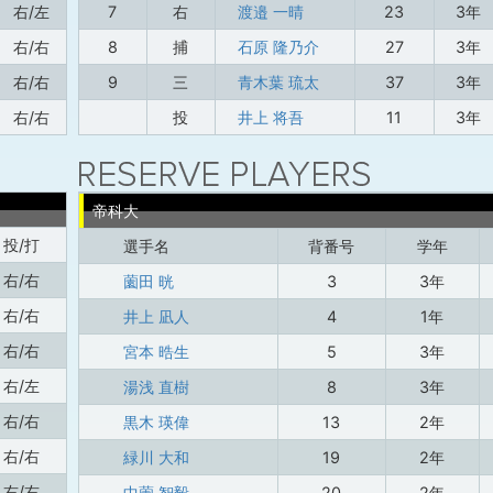
右/左
7
右
渡邉 一晴
23
3年
右/右
8
捕
石原 隆乃介
27
3年
右/右
9
三
青木葉 琉太
37
3年
右/右
投
井上 将吾
11
3年
帝科大
投/打
選手名
背番号
学年
右/右
薗田 晄
3
3年
右/右
井上 凪人
4
1年
右/右
宮本 晧生
5
3年
右/左
湯浅 直樹
8
3年
右/右
黒木 瑛偉
13
2年
右/右
緑川 大和
19
2年
右/右
中薗 智毅
20
2年