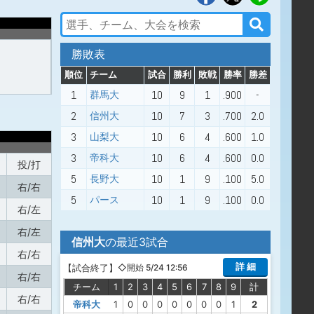
勝敗表
順位
チーム
試合
勝利
敗戦
勝率
勝差
1
10
9
1
.900
-
群馬大
2
10
7
3
.700
2.0
信州大
3
10
6
4
.600
1.0
山梨大
3
10
6
4
.600
0.0
帝科大
投/打
5
10
1
9
.100
5.0
長野大
右/右
5
10
1
9
.100
0.0
パース
右/左
右/左
信州大
の最近3試合
右/右
詳 細
【
試合終了
】
◇開始 5/24 12:56
右/右
チーム
1
2
3
4
5
6
7
8
9
計
右/右
帝科大
1
0
0
0
0
0
0
0
1
2