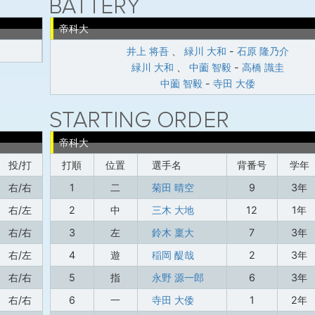
帝科大
井上 将吾
、
緑川 大和
-
石原 隆乃介
緑川 大和
、
中薗 智毅
-
高橋 識圭
中薗 智毅
-
寺田 大倭
帝科大
投/打
打順
位置
選手名
背番号
学年
右/右
1
二
菊田 晴空
9
3年
右/左
2
中
三木 大地
12
1年
右/右
3
左
鈴木 稟大
7
3年
右/左
4
遊
稲岡 醍哉
2
3年
右/右
5
指
永野 源一郎
6
3年
右/右
6
一
寺田 大倭
1
2年