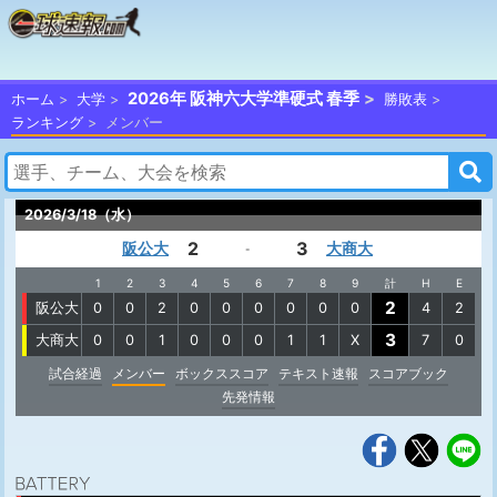
2026年 阪神六大学準硬式 春季
ホーム
大学
勝敗表
ランキング
メンバー
2026/3/18（水）
2
3
阪公大
大商大
-
1
2
3
4
5
6
7
8
9
計
H
E
2
阪公大
0
0
2
0
0
0
0
0
0
4
2
3
大商大
0
0
1
0
0
0
1
1
X
7
0
試合経過
メンバー
ボックススコア
テキスト速報
スコアブック
先発情報