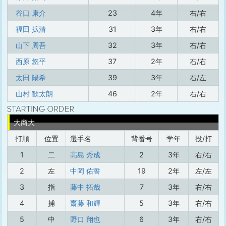
谷口 康介
23
4年
右/右
福田 拡清
31
3年
右/右
山下 周吾
32
3年
右/右
西原 悠平
37
2年
右/右
太田 陽希
39
3年
右/左
山村 歓太朗
46
2年
右/右
大商大
打順
位置
選手名
背番号
学年
投/打
1
二
高島 秀成
2
3年
右/右
2
左
中岡 佑誓
19
2年
左/左
3
指
藤中 拓哉
7
3年
右/右
4
捕
齋藤 和輝
5
3年
右/右
5
中
野口 翔也
6
3年
右/右