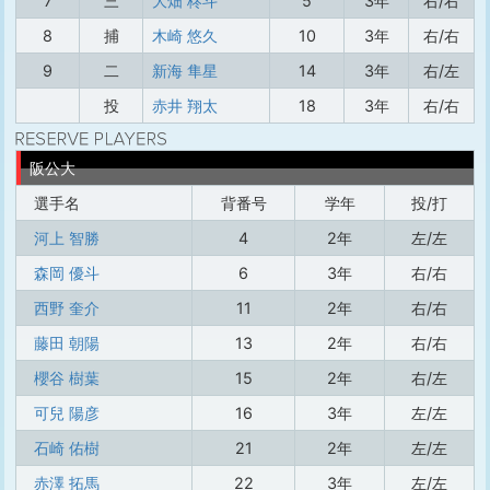
7
三
大畑 柊斗
5
3年
右/右
8
捕
木崎 悠久
10
3年
右/右
9
二
新海 隼星
14
3年
右/左
投
赤井 翔太
18
3年
右/右
阪公大
選手名
背番号
学年
投/打
河上 智勝
4
2年
左/左
森岡 優斗
6
3年
右/右
西野 奎介
11
2年
右/右
藤田 朝陽
13
2年
右/右
櫻谷 樹葉
15
2年
右/左
可兒 陽彦
16
3年
左/左
石崎 佑樹
21
2年
左/左
赤澤 拓馬
22
3年
左/左