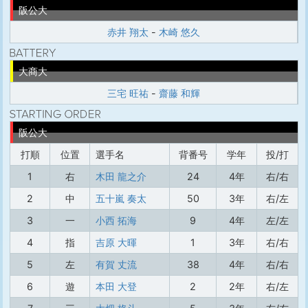
阪公大
赤井 翔太
-
木崎 悠久
大商大
三宅 旺祐
-
齋藤 和輝
阪公大
打順
位置
選手名
背番号
学年
投/打
1
右
木田 龍之介
24
4年
右/右
2
中
五十嵐 奏太
50
3年
右/左
3
一
小西 拓海
9
4年
左/左
4
指
吉原 大暉
1
3年
右/右
5
左
有賀 丈流
38
4年
右/右
6
遊
本田 大登
2
2年
右/左