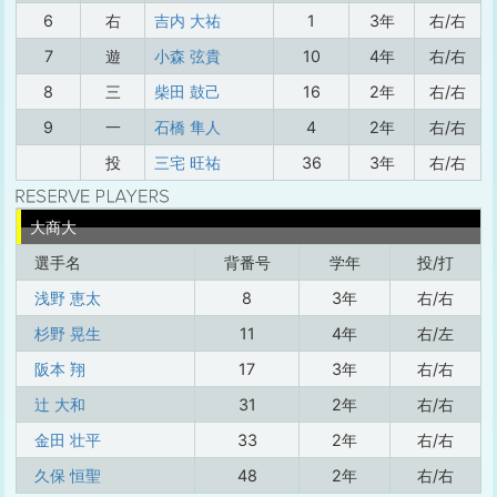
6
右
吉内 大祐
1
3年
右/右
7
遊
小森 弦貴
10
4年
右/右
8
三
柴田 鼓己
16
2年
右/右
9
一
石橋 隼人
4
2年
右/右
投
三宅 旺祐
36
3年
右/右
大商大
選手名
背番号
学年
投/打
浅野 恵太
8
3年
右/右
杉野 晃生
11
4年
右/左
阪本 翔
17
3年
右/右
辻 大和
31
2年
右/右
金田 壮平
33
2年
右/右
久保 恒聖
48
2年
右/右