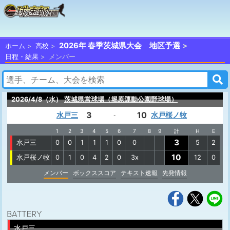
2026年 春季茨城県大会 地区予選
ホーム
高校
日程・結果
メンバー
2026/4/8（水）
茨城県営球場（堀原運動公園野球場）
3
10
水戸三
水戸桜ノ牧
-
1
2
3
4
5
6
7
8
9
計
H
E
3
水戸三
0
0
1
1
1
0
0
5
2
10
水戸桜ノ牧
0
1
0
4
2
0
3x
12
0
メンバー
ボックススコア
テキスト速報
先発情報
水戸三