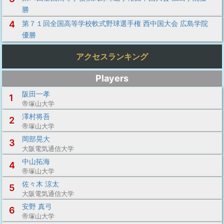
勝
4
第７１回全国高等学校軟式野球選手権 西中国大会 広島学院
優勝
アクセスランキング
Players
阪田一孝
1
帝塚山大学
澤村将吾
2
帝塚山大学
岡部晃大
3
大阪電気通信大学
中山拓海
4
帝塚山大学
佐々木 涼太
5
大阪電気通信大学
安野 真弓
6
帝塚山大学