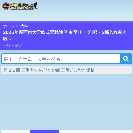
ホーム
大学
2026年度西都大学軟式野球連盟 春季リーグ1部・2部入れ替え
戦
日程・結果
第２９回 三重大会 ﾚｷﾞｭﾗｰの部 三重ｾﾞｯﾂﾔﾝｸﾞ優勝