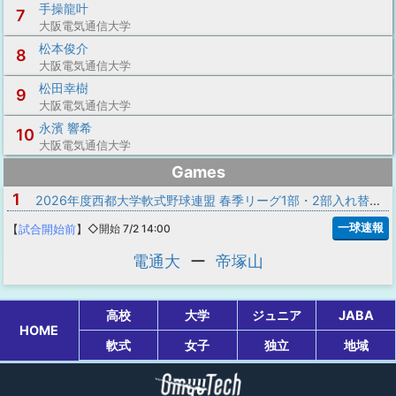
手操龍叶
7
大阪電気通信大学
松本俊介
8
大阪電気通信大学
松田幸樹
9
大阪電気通信大学
永濱 響希
10
大阪電気通信大学
Games
1
2026年度西都大学軟式野球連盟 春季リーグ1部・2部入れ替え戦
一球速報
【
試合開始前
】
◇開始 7/2 14:00
電通大
ー
帝塚山
高校
大学
ジュニア
JABA
HOME
軟式
女子
独立
地域