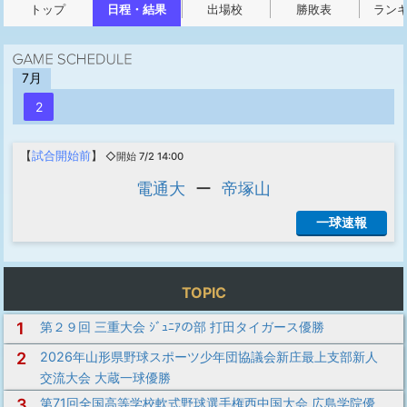
トップ
日程・結果
出場校
勝敗表
ラン
7月
2
【
試合開始前
】
◇開始 7/2 14:00
電通大
ー
帝塚山
一球速報
TOPIC
1
第２９回 三重大会 ｼﾞｭﾆｱの部 打田タイガース優勝
2
2026年山形県野球スポーツ少年団協議会新庄最上支部新人
交流大会 大蔵一球優勝
3
第71回全国高等学校軟式野球選手権西中国大会 広島学院優