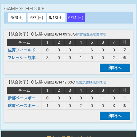
6/6(土)
6/7(日)
6/13(土)
6/14(日)
【
試合終了
】◇決勝
◇開始 6/14 09:30◇
県営筑豊緑地野球場
チーム
1
2
3
4
5
6
7
計
佐賀フィールドナイン
0
0
0
1
6
0
0
7
フレッシュ熊本菊池
3
0
0
1
0
0
2
6
詳細へ
【
試合終了
】◇決勝
◇開始 6/14 12:00◇
県営筑豊緑地野球場
チーム
1
2
3
4
5
6
7
計
伊都ベースボールクラブ
0
0
0
0
0
1
0
1
球道ベースボールクラブ
1
0
0
2
0
0
X
3
詳細へ