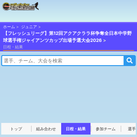
ホーム
ジュニア
【フレッシュリーグ】第12回アクアクララ杯争奪全日本中学野
球選手権ジャイアンツカップ出場予選大会2026
日程・結果
トップ
組み合わせ
日程・結果
参加チーム
選手