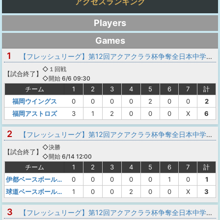
アクセスランキング
Players
Games
1
【フレッシュリーグ】第12回アクアクララ杯争奪全日本中学野球選手権ジャイアンツカップ出場予選大会2026
◇１回戦
【
試合終了
】
◇開始 6/6 09:30
チーム
1
2
3
4
5
6
7
計
福岡ウイングス
0
0
0
0
2
0
0
2
福岡アストロズ
3
1
2
0
0
0
X
6
2
【フレッシュリーグ】第12回アクアクララ杯争奪全日本中学野球選手権ジャイアンツカップ出場予選大会2026
◇決勝
【
試合終了
】
◇開始 6/14 12:00
チーム
1
2
3
4
5
6
7
計
伊都ベースボールクラブ
0
0
0
0
0
1
0
1
球道ベースボールクラブ
1
0
0
2
0
0
X
3
3
【フレッシュリーグ】第12回アクアクララ杯争奪全日本中学野球選手権ジャイアンツカップ出場予選大会2026