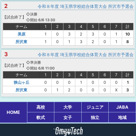
2
令和８年度 埼玉県学校総合体育大会 所沢市予選会
◇決勝
【
試合終了
】
◇開始 6/6 13:30
チーム
1
2
3
4
5
6
7
計
美原
1
0
3
2
3
0
1
10
所沢東
1
0
1
3
2
0
1
8
3
令和８年度 埼玉県学校総合体育大会 所沢市予選会
◇準決勝
【
試合終了
】
◇開始 6/6 11:00
チーム
1
2
3
4
5
6
7
計
狭山ヶ丘
0
0
0
1
0
0
0
1
所沢東
0
1
2
0
0
0
X
3
高校
大学
ジュニア
JABA
HOME
軟式
女子
独立
地域