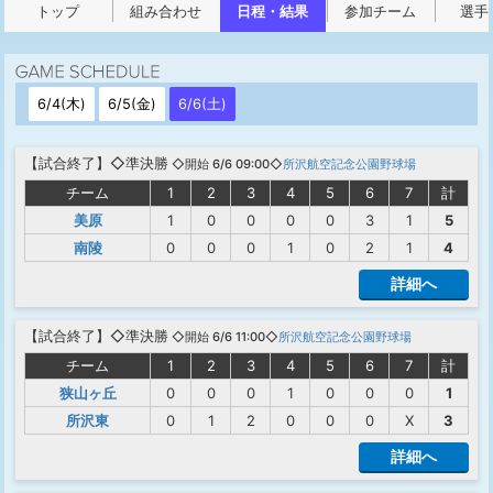
トップ
組み合わせ
日程・結果
参加チーム
選手
6/4(木)
6/5(金)
6/6(土)
【
試合終了
】◇準決勝
◇開始 6/6 09:00◇
所沢航空記念公園野球場
チーム
1
2
3
4
5
6
7
計
美原
1
0
0
0
0
3
1
5
南陵
0
0
0
1
0
2
1
4
詳細へ
【
試合終了
】◇準決勝
◇開始 6/6 11:00◇
所沢航空記念公園野球場
チーム
1
2
3
4
5
6
7
計
狭山ヶ丘
0
0
0
1
0
0
0
1
所沢東
0
1
2
0
0
0
X
3
詳細へ