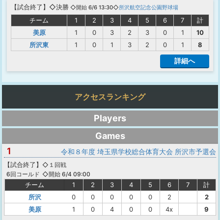
【
試合終了
】◇決勝
◇開始 6/6 13:30◇
所沢航空記念公園野球場
チーム
1
2
3
4
5
6
7
計
美原
1
0
3
2
3
0
1
10
所沢東
1
0
1
3
2
0
1
8
詳細へ
アクセスランキング
Players
Games
1
令和８年度 埼玉県学校総合体育大会 所沢市予選会
【
試合終了
】
◇１回戦
◇開始 6/4 09:00
6回コールド
チーム
1
2
3
4
5
6
7
計
所沢
0
0
0
0
0
2
2
美原
1
0
4
0
0
4x
9