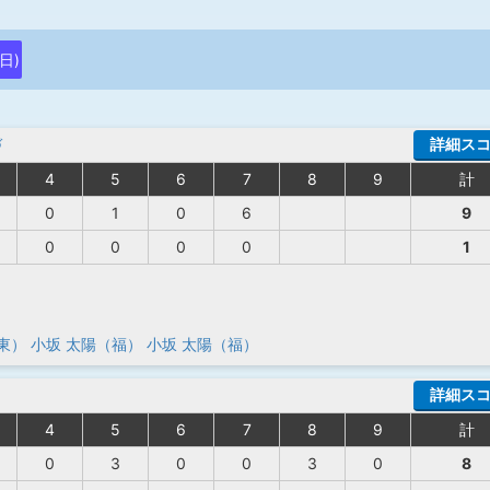
(日)
づ
詳細ス
4
5
6
7
8
9
計
0
1
0
6
9
0
0
0
0
1
東）
小坂 太陽（福）
小坂 太陽（福）
詳細ス
4
5
6
7
8
9
計
0
3
0
0
3
0
8