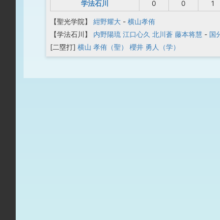
学法石川
0
0
1
【聖光学院】
紺野耀大
-
横山孝侑
【学法石川】
内野陽琉
江口心久
北川蒼
藤本将慧
-
国
[二塁打]
横山 孝侑（聖）
櫻井 勇人（学）