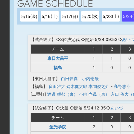
5/15(金)
5/16(土)
5/17(日)
5/20(水)
5/23(土)
5/24
【
試合終了
】◇3位決定戦
◇開始 5/24 09:53◇
あい
チーム
1
2
3
東日大昌平
1
1
0
福島
1
0
0
【東日大昌平】
白田夢真
-
小内壱晟
【福島】
多田雅大
鈴木健太郎
本間俊之介
-
髙野悠斗
[二塁打]
渡邊 頼都（東）
小内 壱晟（東）
入口 侑大（
【
試合終了
】◇決勝
◇開始 5/24 12:35◇
あいづ
チーム
1
2
3
聖光学院
2
0
0