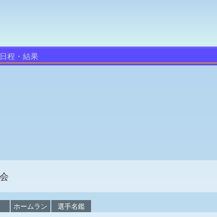
日程・結果
会
校
ホームラン
選手名鑑