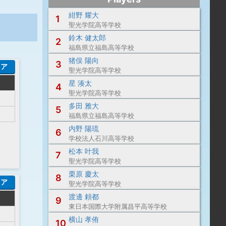
紺野 耀大
1
聖光学院高等学校
鈴木 健太郎
2
福島県立福島高等学校
猪俣 陽向
3
コア
聖光学院高等学校
星 湊太
4
聖光学院高等学校
多田 雅大
5
福島県立福島高等学校
内野 陽琉
6
学校法人石川高等学校
松本 叶我
7
聖光学院高等学校
栗原 慶太
8
コア
聖光学院高等学校
渡邊 頼都
9
東日本国際大学附属昌平高等学校
横山 孝侑
10