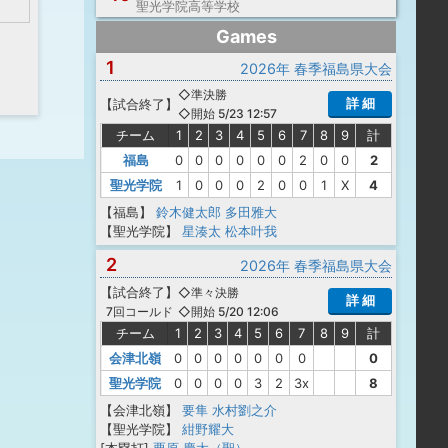
聖光学院高等学校
Games
1
2026年 春季福島県大会
◇準決勝
詳 細
【
試合終了
】
◇開始 5/23 12:57
チーム
1
2
3
4
5
6
7
8
9
計
福島
0
0
0
0
0
0
2
0
0
2
聖光学院
1
0
0
0
2
0
0
1
X
4
【福島】
鈴木健太郎
多田雅大
【聖光学院】
星湊太
松本叶我
2
2026年 春季福島県大会
【
試合終了
】
◇準々決勝
詳 細
◇開始 5/20 12:06
7回コールド
チーム
1
2
3
4
5
6
7
8
9
計
会津北嶺
0
0
0
0
0
0
0
0
聖光学院
0
0
0
0
3
2
3x
8
【会津北嶺】
要隼
水村劉之介
【聖光学院】
紺野耀大