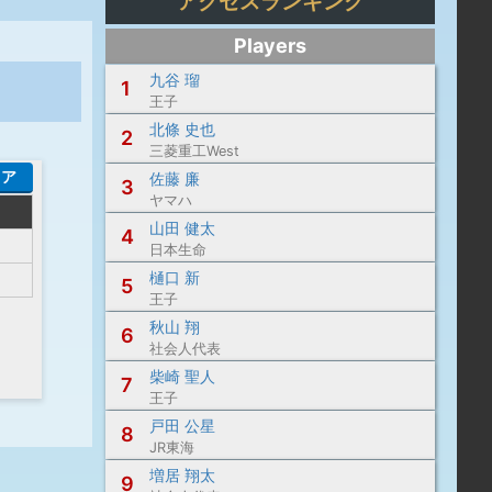
アクセスランキング
Players
九谷 瑠
1
王子
北條 史也
2
三菱重工West
コア
佐藤 廉
3
ヤマハ
山田 健太
4
日本生命
樋口 新
5
王子
秋山 翔
6
社会人代表
柴崎 聖人
7
王子
戸田 公星
8
JR東海
増居 翔太
9