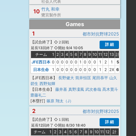
社会人代表
竹丸 和幸
10
鷺宮製作所
Games
1
都市対抗野球2025
【
試合終了
】
◇２回戦
詳 細
◇開始 9/4 10:05
延長13回終了
チーム
1
2
3
4
5
6
7
8
9
10
11
12
13
計
JFE西日本
0
0
0
0
0
0
1
0
0
0
1
2
1
5
日本生命
1
0
0
0
0
0
0
0
0
0
1
2
2X
6
【JFE西日本】
長野健大
筒井恒匡
尾田恭平
山久
碧生
西野知輝
【日本生命】
藤井基
真野凜風
武次春哉
髙木寛斗
齋藤礼二
[本塁打]
篠原 翔太（J）
2
都市対抗野球2025
【
試合終了
】
◇１回戦
詳 細
◇開始 8/30 18:40
延長12回終了
チーム
1
2
3
4
5
6
7
8
9
10
11
12
計