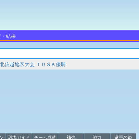
程・結果
 北信越地区大会 ＴＵＳＫ優勝
ン
球場ガイド
チーム成績
補強
戦力
選手名鑑