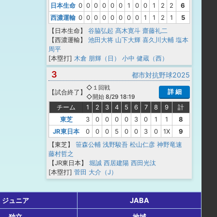
日本生命
0
0
0
0
0
0
1
0
0
1
2
2
6
西濃運輸
0
0
0
0
0
0
0
0
1
1
2
1
5
【日本生命】
谷脇弘起
髙木寛斗
齋藤礼二
【西濃運輸】
池田大将
山下大輝
喜久川大輔
塩本
周平
[本塁打]
木倉 朋輝（日）
小中 健蔵（西）
3
都市対抗野球2025
◇１回戦
詳 細
【
試合終了
】
◇開始 8/29 18:19
チーム
1
2
3
4
5
6
7
8
9
計
東芝
3
0
0
0
0
3
0
1
1
8
JR東日本
0
0
0
5
0
0
3
0
1X
9
【東芝】
笹森公輔
浅野駿吾
松山仁彦
神野竜速
藤村哲之
【JR東日本】
堀誠
西居建陽
西田光汰
[本塁打]
菅田 大介（J）
ジュニア
JABA
独立
地域