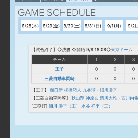
8/28(木)
8/29(金)
8/30(土)
8/31(日)
9/1(月)
9/2(
【
試合終了
】◇決勝
◇開始 9/8 18:08◇
東京ドーム
チーム
1
2
3
王子
0
0
0
三菱自動車岡崎
0
0
0
【王子】
樋口新
柳橋巧人
九谷瑠
-
細川勝平
【三菱自動車岡崎】
秋山翔
神原友
清川大雅
-
西川尚
[二塁打]
細川 勝平（王）
水谷 祥平（三）