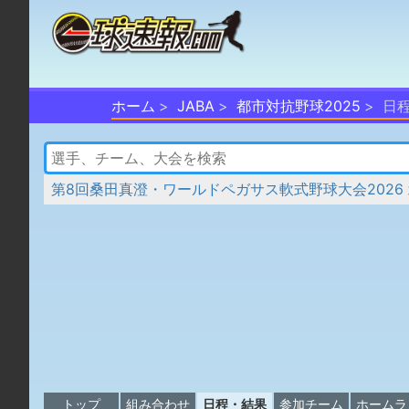
ホーム
JABA
都市対抗野球2025
日
第8回桑田真澄・ワールドペガサス軟式野球大会2026
トップ
組み合わせ
日程・結果
参加チーム
ホームラ