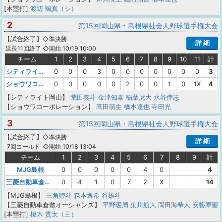
[本塁打]
渡辺 颯真（シ）
2
第15回岡山県・島根県社会人野球選手権大会
【
試合終了
】
◇準決勝
詳 細
◇開始 10/19 10:00
延長11回終了
チーム
1
2
3
4
5
6
7
8
9
10
11
計
シティライト岡山
0
0
0
3
0
0
0
0
0
0
0
3
ショウワコーポレーション
0
0
0
0
0
2
0
0
1
0
1X
4
【シティライト岡山】
荒田奏斗
金津知泰
稲葉虎大
水谷倖志
【ショウワコーポレーション】
髙田萌生
橋本達也
寺田光
3
第15回岡山県・島根県社会人野球選手権大会
【
試合終了
】
◇準決勝
詳 細
◇開始 10/18 13:04
7回コールド
チーム
1
2
3
4
5
6
7
8
9
計
MJG島根
0
0
0
0
0
4
0
4
三菱自動車倉敷オーシャンズ
0
4
1
0
7
2
X
14
【MJG島根】
三角陸斗
森本逸希
谷雄斗
【三菱自動車倉敷オーシャンズ】
平野暖周
染川航大
岡田海希人
安藝庫聖
[本塁打]
榎木 貫太（三）