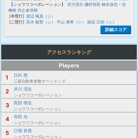
【ショウワコーポレーション】
岸川滉生
磯村翔吾
橋本達也
-
岩
﨑瞭
内之倉瑛輝
[本塁打]
渡辺 颯真（シ）
[二塁打]
髙木 駿聖（シ）
平山 勇希（シ）
謝花 広樹（シ）
詳細スコア
アクセスランキング
Players
日向 悠
1
三菱自動車倉敷オーシャンズ
岸川 滉生
2
ショウワコーポレーション
髙田 萌生
3
ショウワコーポレーション
寺田 光
4
ショウワコーポレーション
◎堀 裕貴
5
ショウワコーポレーション