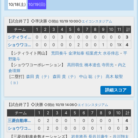
10/18(土)
10/19(日)
【
試合終了
】◇準決勝
◇開始 10/19 10:00◇
エイコンスタジアム
チーム
1
2
3
4
5
6
7
8
9
10
11
計
シティライト岡山
0
0
0
3
0
0
0
0
0
0
0
3
ショウワコーポレーション
0
0
0
0
0
2
0
0
1
0
1X
4
【シティライト岡山】
荒田奏斗
金津知泰
稲葉虎大
水谷倖志
-
平
野隆斗
【ショウワコーポレーション】
髙田萌生
橋本達也
寺田光
-
内之
倉瑛輝
[二塁打]
森田 貴（テ）
森田 貴（テ）
中山 聡（テ）
髙木 駿聖
（ョ）
詳細スコア
【
試合終了
】◇決勝
◇開始 10/19 14:06◇
エイコンスタジアム
チーム
1
2
3
4
5
6
7
8
9
10
計
三菱自動車倉敷オーシャンズ
0
2
0
0
1
0
0
0
0
1
4
ショウワコーポレーション
0
2
0
0
0
0
0
1
0
0
3
【三菱自動車倉敷オーシャンズ】
岩井将吾
長谷川康生
-
谷川翔太