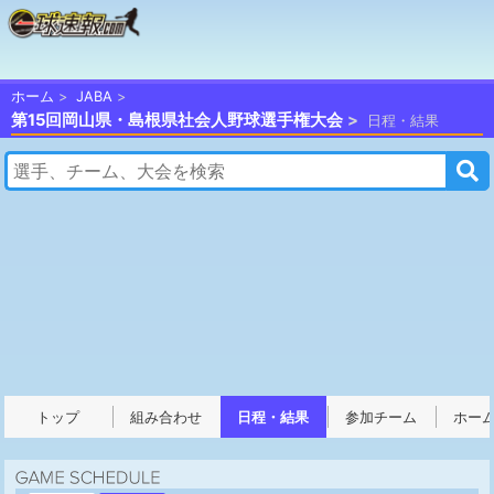
ホーム
JABA
第15回岡山県・島根県社会人野球選手権大会
日程・結果
トップ
組み合わせ
日程・結果
参加チーム
ホー