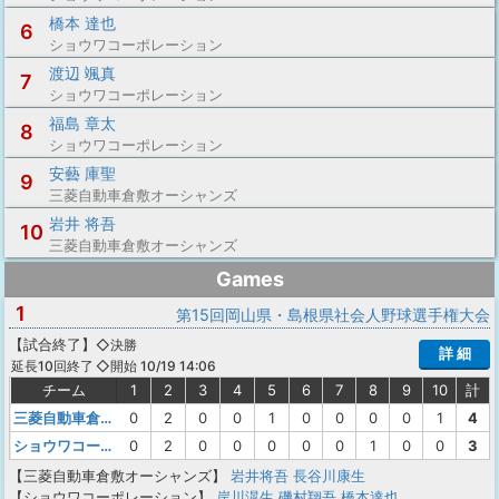
橋本 達也
6
ショウワコーポレーション
渡辺 颯真
7
ショウワコーポレーション
福島 章太
8
ショウワコーポレーション
安藝 庫聖
9
三菱自動車倉敷オーシャンズ
岩井 将吾
10
三菱自動車倉敷オーシャンズ
Games
1
第15回岡山県・島根県社会人野球選手権大会
【
試合終了
】
◇決勝
詳 細
◇開始 10/19 14:06
延長10回終了
チーム
1
2
3
4
5
6
7
8
9
10
計
三菱自動車倉敷オーシャンズ
0
2
0
0
1
0
0
0
0
1
4
ショウワコーポレーション
0
2
0
0
0
0
0
1
0
0
3
【三菱自動車倉敷オーシャンズ】
岩井将吾
長谷川康生
【ショウワコーポレーション】
岸川滉生
磯村翔吾
橋本達也