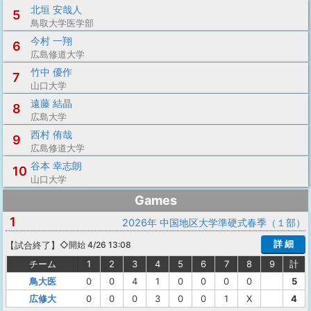
北垣 安哉人
5
鳥取大学医学部
今村 一翔
6
広島修道大学
竹中 優作
7
山口大学
遠藤 結晶
8
広島大学
西村 侑哉
9
広島修道大学
谷本 幸志朗
10
山口大学
Games
1
2026年 中国地区大学準硬式春季（１部）
詳 細
【
試合終了
】
◇開始 4/26 13:08
チーム
1
2
3
4
5
6
7
8
9
計
鳥大医
0
0
4
1
0
0
0
0
5
広修大
0
0
0
3
0
0
1
X
4