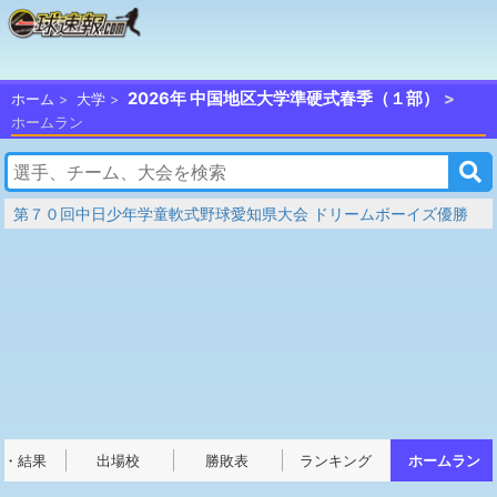
2026年 中国地区大学準硬式春季（１部）
ホーム
大学
ホームラン
第７０回中日少年学童軟式野球愛知県大会 ドリームボーイズ優勝
程・結果
出場校
勝敗表
ランキング
ホームラン