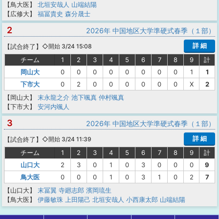
【鳥大医】
北垣安哉人
山端結陽
【広修大】
福冨貴史
森分晟士
2
2026年 中国地区大学準硬式春季（１部）
詳 細
【
試合終了
】
◇開始 3/24 15:08
チーム
1
2
3
4
5
6
7
8
9
計
岡山大
0
0
0
0
0
0
0
0
1
1
下市大
0
2
0
0
0
0
0
0
X
2
【岡山大】
末永龍之介
池下颯真
仲村颯真
【下市大】
安河内颯人
3
2026年 中国地区大学準硬式春季（１部）
詳 細
【
試合終了
】
◇開始 3/24 11:39
チーム
1
2
3
4
5
6
7
8
9
計
山口大
2
3
0
1
0
3
0
0
0
9
鳥大医
0
0
0
1
0
3
1
0
2
7
【山口大】
末冨翼
寺廻志郎
濱岡琉生
【鳥大医】
伊藤敏珠
上田陽己
北垣安哉人
小西康太郎
山端結陽