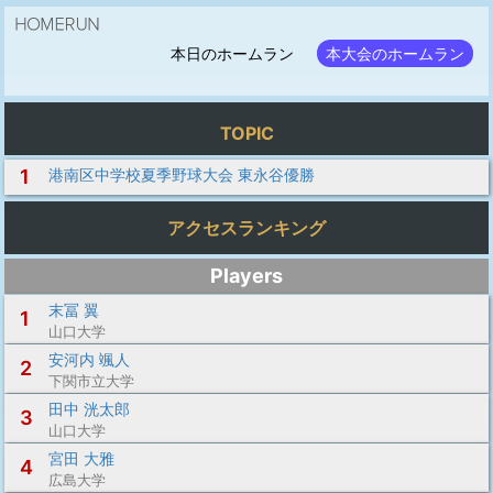
本日のホームラン
本大会のホームラン
TOPIC
1
港南区中学校夏季野球大会 東永谷優勝
アクセスランキング
Players
末冨 翼
1
山口大学
安河内 颯人
2
下関市立大学
田中 洸太郎
3
山口大学
宮田 大雅
4
広島大学