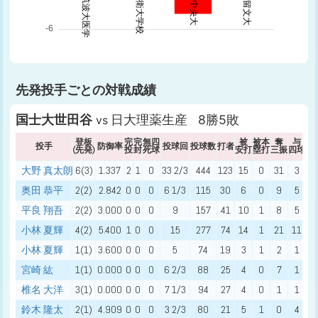
先発投手ごとの対戦成績
国士大世田谷
日大理薬生産 8勝5敗
vs
登板
完
完
無四
被
被本
奪
与
投手
防御率
投球回
投球数
打者
(先発)
投
封
死球
安打
塁打
三振
四球
死
大野 真太朗
6(3)
1.337
2
1
0
33 2/3
444
123
15
0
31
3
1
奥田 恭平
2(2)
2.842
0
0
0
6 1/3
115
30
6
0
9
5
1
平良 翔吾
2(2)
3.000
0
0
0
9
157
41
10
1
8
5
1
小林 夏輝
4(2)
5.400
1
0
0
15
277
74
14
1
21
11
0
小林 夏輝
1(1)
3.600
0
0
0
5
74
19
3
1
2
1
0
宮崎 紘
1(1)
0.000
0
0
0
6 2/3
88
25
4
0
7
1
0
椎名 大洋
3(1)
0.000
0
0
0
7 1/3
94
27
4
0
1
1
0
鈴木 隆太
2(1)
4.909
0
0
0
3 2/3
80
21
5
1
0
4
1