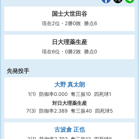
国士大世田谷
現在2位・2勝0敗 勝点6
日大理薬生産
現在6位・0勝2敗 勝点0
先発投手
大野 真太朗
1(1)
防御率0.000
奪三振10
四死球1
対日大理薬生産
7(3)
防御率2.389
奪三振40
四死球5
古波倉 正也