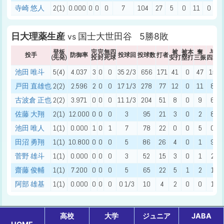
寺崎 悠人
2(1)
0.000
0
0
0
7
104
27
5
0
11
0
1
日大理薬生産
国士大世田谷 5勝8敗
vs
登板
完
完
無四
被
被本
奪
与
投手
防御率
投球回
投球数
打者
(先発)
投
封
死球
安打
塁打
三振
四球
池田 唯斗
5(4)
4.037
3
0
0
35 2/3
656
171
41
0
47
15
戸田 直雄也
2(2)
2.596
2
0
0
17 1/3
278
77
12
0
11
8
古波倉 正也
2(2)
3.971
0
0
0
11 1/3
204
51
8
0
9
6
佐藤 大翔
2(1)
12.000
0
0
0
3
95
21
3
0
2
8
池田 唯人
1(1)
0.000
1
0
1
7
78
22
0
0
5
0
田沼 勇翔
1(1)
10.800
0
0
0
5
86
26
4
0
1
9
菅野 雄斗
1(1)
0.000
0
0
0
3
52
15
3
0
1
2
齋藤 俊輔
1(1)
7.200
0
0
0
5
65
22
5
1
2
1
阿部 雄基
1(1)
0.000
0
0
0
0 1/3
10
4
2
0
0
1
高校
大学
ジュニア
JABA