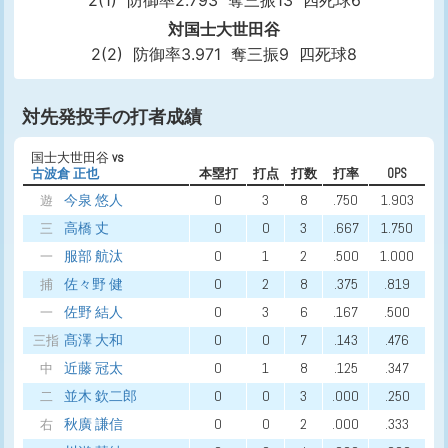
2(1)
防御率2.793
奪三振13
四死球6
対国士大世田谷
2(2)
防御率3.971
奪三振9
四死球8
対先発投手の打者成績
国士大世田谷
vs
古波倉 正也
本塁打
打点
打数
打率
OPS
今泉 悠人
0
3
8
.750
1.903
遊
高橋 丈
0
0
3
.667
1.750
三
服部 航汰
0
1
2
.500
1.000
一
佐々野 健
0
2
8
.375
.819
捕
佐野 結人
0
3
6
.167
.500
一
髙澤 大和
0
0
7
.143
.476
三指
近藤 冠太
0
1
8
.125
.347
中
並木 欽二郎
0
0
3
.000
.250
二
秋廣 謙信
0
0
2
.000
.333
右