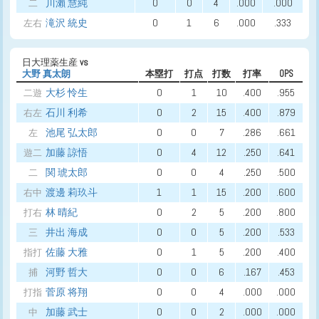
川瀨 慧純
0
0
4
.000
.000
二
滝沢 統史
0
1
6
.000
.333
左右
日大理薬生産
vs
大野 真太朗
本塁打
打点
打数
打率
OPS
大杉 怜生
0
1
10
.400
.955
二遊
石川 利希
0
2
15
.400
.879
右左
池尾 弘太郎
0
0
7
.286
.661
左
加藤 諒悟
0
4
12
.250
.641
遊二
関 琥太郎
0
0
4
.250
.500
二
渡邊 莉玖斗
1
1
15
.200
.600
右中
林 晴紀
0
2
5
.200
.800
打右
井出 海成
0
0
5
.200
.533
三
佐藤 大雅
0
1
5
.200
.400
指打
河野 哲大
0
0
6
.167
.453
捕
菅原 将翔
0
0
4
.000
.000
打指
加藤 武士
0
0
2
.000
.000
中