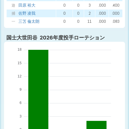
田原 裕大
0
0
3
.000
.400
遊
佐野 凌我
0
0
2
.000
.000
捕
三笘 倫太朗
0
0
11
.000
.083
一
国士大世田谷 2026年度投手ローテション