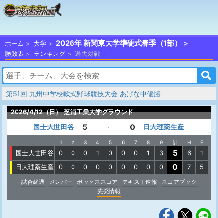
2026年 新関東大学準硬式春季（1部）
ホーム
大学
勝敗表
ランキング
過去対戦
第51回 九州中学校軟式野球競技大会 あげな中優勝
2026/4/12（日）
芝浦工業大学グラウンド
5
0
国士大世田谷
日大理薬生産
-
1
2
3
4
5
6
7
8
9
計
H
E
5
国士大世田谷
0
0
0
1
0
0
0
1
3
6
1
0
日大理薬生産
0
0
0
0
0
0
0
0
0
7
5
試合経過
メンバー
ボックススコア
テキスト速報
スコアブック
先発情報