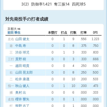
3(2)
防御率1.421
奪三振14
四死球5
対先発投手の打者成績
京都大
vs
前田 華生
本塁打
打点
打数
打率
OPS
山田 健太
0
1
9
.556
1.223
左右
中島 寿
0
0
8
.375
.750
遊
渋谷 球児
0
1
3
.333
.833
三
貫野 樹
0
0
3
.333
.666
三打
越田 晴貴
0
0
4
.250
.500
一
山田 晃太郎
0
0
8
.250
.500
右
松井 康晟
0
0
10
.200
.533
二
秋山 健人
0
1
10
.200
.473
指一
奥村 出
0
0
6
.000
.333
捕
櫻井 響矢
0
0
1
.000
.000
走指
熊野 吉了
0
0
1
.000
.000
打