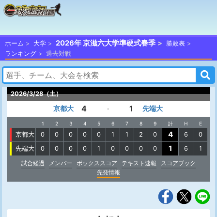
2026年 京滋六大学準硬式春季
ホーム
大学
勝敗表
ランキング
過去対戦
2026/3/28（土）
4
1
京都大
先端大
-
1
2
3
4
5
6
7
8
9
計
H
E
4
京都大
0
0
0
0
0
1
1
2
0
6
0
1
先端大
0
0
0
0
1
0
0
0
0
6
1
試合経過
メンバー
ボックススコア
テキスト速報
スコアブック
先発情報