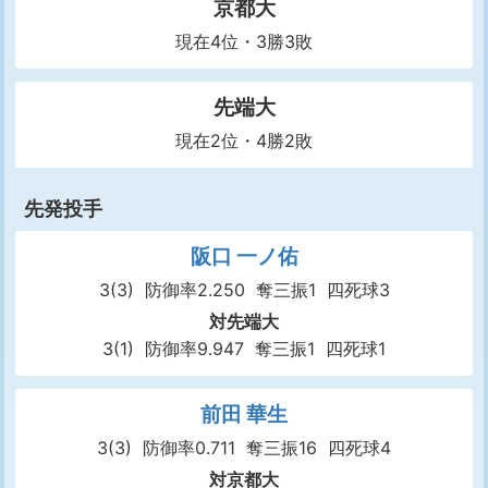
京都大
現在4位・3勝3敗
先端大
現在2位・4勝2敗
先発投手
阪口 一ノ佑
3(3)
防御率2.250
奪三振1
四死球3
対先端大
3(1)
防御率9.947
奪三振1
四死球1
前田 華生
3(3)
防御率0.711
奪三振16
四死球4
対京都大