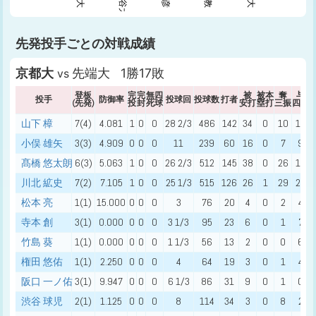
先発投手ごとの対戦成績
京都大
先端大 1勝17敗
vs
登板
完
完
無四
被
被本
奪
与
投手
防御率
投球回
投球数
打者
(先発)
投
封
死球
安打
塁打
三振
四球
山下 樟
7(4)
4.081
1
0
0
28 2/3
486
142
34
0
10
18
小俣 雄矢
3(3)
4.909
0
0
0
11
239
60
16
0
7
9
髙橋 悠太朗
6(3)
5.063
1
0
0
26 2/3
512
145
38
0
26
12
川北 絋史
7(2)
7.105
1
0
0
25 1/3
515
126
26
1
29
21
松本 亮
1(1)
15.000
0
0
0
3
76
20
4
0
2
4
寺本 創
3(1)
0.000
0
0
0
3 1/3
95
23
6
0
1
7
竹島 葵
1(1)
0.000
0
0
0
1 1/3
56
13
2
0
0
6
権田 悠佑
1(1)
2.250
0
0
0
4
64
19
3
0
1
4
阪口 一ノ佑
3(1)
9.947
0
0
0
6 1/3
86
31
9
0
1
0
渋谷 球児
2(1)
1.125
0
0
0
8
114
34
3
0
8
2