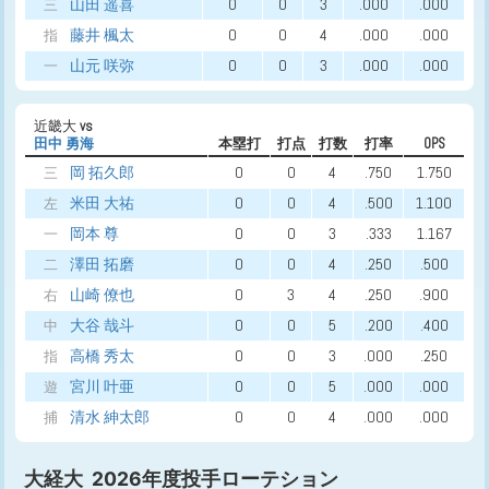
山田 遥喜
0
0
3
.000
.000
三
藤井 楓太
0
0
4
.000
.000
指
山元 咲弥
0
0
3
.000
.000
一
近畿大
vs
田中 勇海
本塁打
打点
打数
打率
OPS
岡 拓久郎
0
0
4
.750
1.750
三
米田 大祐
0
0
4
.500
1.100
左
岡本 尊
0
0
3
.333
1.167
一
澤田 拓磨
0
0
4
.250
.500
二
山崎 僚也
0
3
4
.250
.900
右
大谷 哉斗
0
0
5
.200
.400
中
高橋 秀太
0
0
3
.000
.250
指
宮川 叶亜
0
0
5
.000
.000
遊
清水 紳太郎
0
0
4
.000
.000
捕
大経大 2026年度投手ローテション