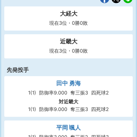
大経大
現在3位・0勝0敗
近畿大
現在3位・0勝0敗
先発投手
田中 勇海
1(1)
防御率9.000
奪三振3
四死球2
対近畿大
1(1)
防御率9.000
奪三振3
四死球2
平岡 颯人