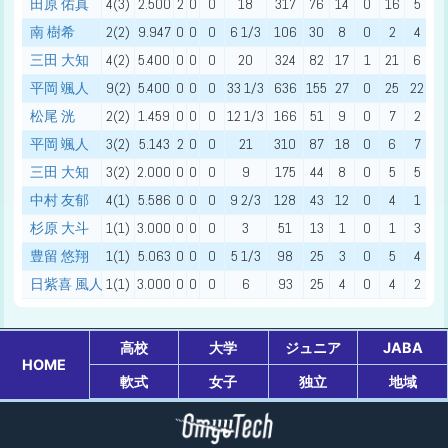
田原 佑真
4(3)
2.500
2
0
0
18
317
76
14
0
16
5
2
南 樹希
2(2)
9.947
0
0
0
6 1/3
106
30
8
0
2
4
0
三田 大知
4(2)
5.400
0
0
0
20
324
82
17
1
21
6
2
平岡 颯人
9(2)
5.400
0
0
0
33 1/3
636
155
27
0
25
22
3
松尾 洸
2(2)
1.459
0
0
0
12 1/3
166
51
9
0
7
2
0
平岡 颯人
3(2)
5.143
2
0
0
21
310
87
18
0
6
7
2
三田 大知
3(2)
2.000
0
0
0
9
175
44
8
0
5
5
3
中村 友郁
4(1)
5.586
0
0
0
9 2/3
128
43
12
0
4
1
1
杉原 大斗
1(1)
3.000
0
0
0
3
51
13
1
0
1
3
1
豊留 悠翔
1(1)
5.063
0
0
0
5 1/3
98
25
3
0
5
4
1
日紫喜 風人
1(1)
3.000
0
0
0
6
93
25
4
0
4
2
0
高校
大学
ジュニア
JABA
HOME
軟式
女子
独立
地域