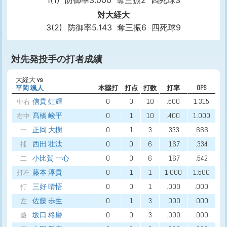
1(1)
防御率3.000
奪三振2
四死球3
対大経大
3(2)
防御率5.143
奪三振6
四死球9
対先発投手の打者成績
大経大
vs
平岡 颯人
本塁打
打点
打数
打率
OPS
信貴 虹輝
0
0
10
.500
1.315
中右
髙橋 峻平
0
1
10
.400
1.000
右中
正岡 大樹
0
1
3
.333
.666
一
西田 壮汰
0
0
6
.167
.334
捕
小比賀 一心
0
0
6
.167
.542
二
藤本 淳貴
0
1
1
1.000
1.500
打左
三好 晴悟
0
0
1
.000
.000
打
佐藤 歩生
0
1
3
.000
.000
左
坂口 柊磨
0
0
3
.000
.000
遊