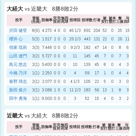
大経大
近畿大 8勝8敗2分
vs
登板
完
完
無四
被
被本
奪
与
投手
防御率
投球回
投球数
打者
(先発)
投
封
死球
安打
塁打
三振
四球
死
沢田 健登
8(6)
4.273
4
0
0
46 1/3
691
204
52
0
25
15
櫻井 心
5(3)
1.517
2
0
0
29 2/3
443
131
22
0
26
11
領家 琉莉
3(3)
7.448
0
0
0
9 2/3
182
47
14
0
8
6
山田 遼門
3(2)
5.727
0
0
0
11
145
45
7
0
7
3
島元 悠志
2(1)
5.400
0
0
0
10
139
45
8
0
4
3
今橋 乃洋
1(1)
2.250
0
0
0
4
59
17
1
0
4
4
春野 球志
2(1)
2.077
0
0
0
4 1/3
105
22
5
0
3
0
新田 俊介
3(1)
3.086
1
0
0
11 2/3
183
56
13
1
8
3
田中 勇海
1(1)
9.000
0
0
0
3
52
15
4
0
3
2
近畿大
大経大 8勝8敗2分
vs
登板
完
完
無四
被
被本
奪
与
与
投手
防御率
投球回
投球数
打者
(先発)
投
封
死球
安打
塁打
三振
四球
死