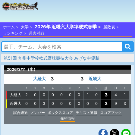
2026年 近畿六大学準硬式春季
ホーム
大学
勝敗表
ランキング
過去対戦
第51回 九州中学校軟式野球競技大会 あげな中優勝
2026/3/11（水）
3
3
大経大
近畿大
-
1
2
3
4
5
6
7
8
9
計
H
E
3
大経大
2
0
0
0
0
0
0
1
0
4
1
3
近畿大
0
0
3
0
0
0
0
0
0
9
3
試合経過
メンバー
ボックススコア
テキスト速報
スコアブック
先発情報