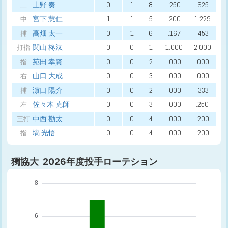
土野 奏
0
1
8
.250
.625
二
宮下 慧仁
1
1
5
.200
1.229
中
高畑 太一
0
1
6
.167
.453
捕
関山 柊汰
0
0
1
1.000
2.000
打指
苑田 幸資
0
0
2
.000
.000
指
山口 大成
0
0
3
.000
.000
右
濵口 陽介
0
0
2
.000
.333
捕
佐々木 克師
0
0
3
.000
.250
左
中西 勘太
0
0
4
.000
.200
三打
塙 光悟
0
0
4
.000
.200
指
獨協大 2026年度投手ローテション