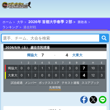
2026年 首都大学春季 ２部
ホーム
大学
勝敗表
ランキング
過去対戦
2026/5/9（土）
越谷市民球場
7
4
獨協大
大東大
-
1
2
3
4
5
6
7
8
9
計
H
E
7
獨協大
0
0
0
1
1
0
2
3
0
10
1
4
大東大
0
1
2
0
0
0
1
0
0
12
3
試合経過
メンバー
ボックススコア
テキスト速報
スコアブック
先発情報