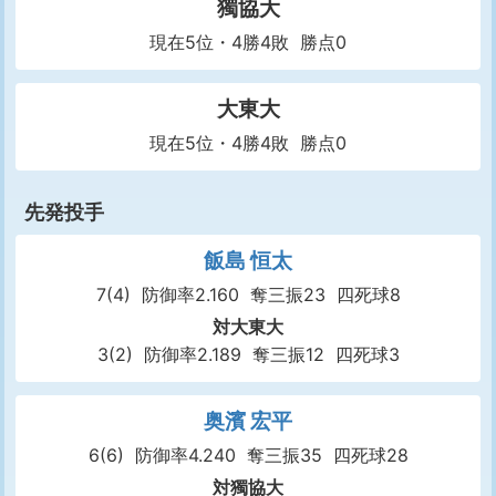
獨協大
現在5位・4勝4敗 勝点0
大東大
現在5位・4勝4敗 勝点0
先発投手
飯島 恒太
7(4)
防御率2.160
奪三振23
四死球8
対大東大
3(2)
防御率2.189
奪三振12
四死球3
奥濱 宏平
6(6)
防御率4.240
奪三振35
四死球28
対獨協大