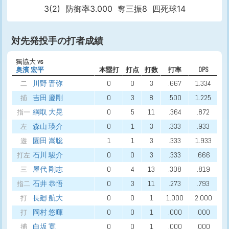
3(2)
防御率3.000
奪三振8
四死球14
対先発投手の打者成績
獨協大
vs
奥濱 宏平
本塁打
打点
打数
打率
OPS
川野 晋弥
0
0
3
.667
1.334
二
吉田 慶剛
0
3
8
.500
1.225
捕
綱取 大晃
0
5
11
.364
.872
指一
森山 瑛介
0
1
3
.333
.933
左
園田 嵩聡
1
1
3
.333
1.933
遊
石川 駿介
0
0
3
.333
.666
打左
屋代 剛志
0
4
13
.308
.819
三
石井 恭悟
0
3
11
.273
.793
指二
長廻 航大
0
0
1
1.000
2.000
打
岡村 悠暉
0
0
1
.000
.000
打
白坂 寛
0
0
1
.000
.000
捕