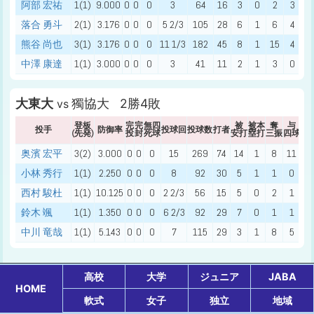
阿部 宏祐
1(1)
9.000
0
0
0
3
64
16
3
0
2
3
1
落合 勇斗
2(1)
3.176
0
0
0
5 2/3
105
28
6
1
6
4
2
熊谷 尚也
3(1)
3.176
0
0
0
11 1/3
182
45
8
1
15
4
0
中澤 康達
1(1)
3.000
0
0
0
3
41
11
2
1
3
0
1
大東大
獨協大 2勝4敗
vs
登板
完
完
無四
被
被本
奪
与
与
投手
防御率
投球回
投球数
打者
(先発)
投
封
死球
安打
塁打
三振
四球
死
奥濱 宏平
3(2)
3.000
0
0
0
15
269
74
14
1
8
11
3
小林 秀行
1(1)
2.250
0
0
0
8
92
30
5
1
1
0
2
西村 駿杜
1(1)
10.125
0
0
0
2 2/3
56
15
5
0
2
1
1
鈴木 颯
1(1)
1.350
0
0
0
6 2/3
92
29
7
0
1
1
0
中川 竜哉
1(1)
5.143
0
0
0
7
115
29
3
1
8
5
0
高校
大学
ジュニア
JABA
HOME
軟式
女子
独立
地域