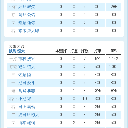
細野 峻矢
0
0
5
.000
.286
中右
岡野 公佑
0
0
1
.000
.000
打
齋藤 蓮弥
0
0
2
.000
.000
左
篠木 康太郎
0
0
1
.000
.000
右
大東大
vs
飯島 恒太
本塁打
打点
打数
打率
OPS
市村 洸宜
0
0
7
.571
1.142
一打
観音 啓太
0
0
2
.500
1.000
打遊
佐藤 陸
0
0
5
.400
.800
三
池田 愛斗
0
0
5
.400
.800
一
眞庭 和志
0
1
8
.375
.875
遊
小池 絆
0
0
10
.300
.600
右中
田上 義倫
0
0
4
.250
.500
右
波田野 椋太
0
0
4
.250
.500
二
山本 瑞樹
0
2
8
.250
.500
左