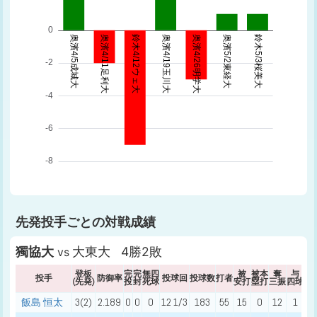
先発投手ごとの対戦成績
獨協大
大東大 4勝2敗
vs
登板
完
完
無四
被
被本
奪
与
与
投手
防御率
投球回
投球数
打者
(先発)
投
封
死球
安打
塁打
三振
四球
死
飯島 恒太
3(2)
2.189
0
0
0
12 1/3
183
55
15
0
12
1
2