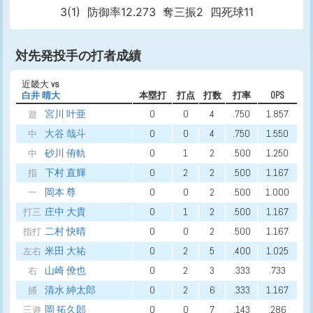
3(1)
防御率12.273
奪三振2
四死球11
対先発投手の打者成績
近畿大
vs
白井 晴大
本塁打
打点
打数
打率
OPS
宮川 叶亜
0
0
4
.750
1.857
遊
大谷 哉斗
0
0
4
.750
1.550
中
砂川 侑軌
0
1
2
.500
1.250
中
下村 直輝
0
2
2
.500
1.167
指
岡本 尊
0
0
2
.500
1.000
一
庄中 大貴
0
1
2
.500
1.167
打三
二村 快晴
0
0
2
.500
1.167
指打
米田 大祐
0
2
5
.400
1.025
左右
山崎 僚也
0
2
3
.333
.733
右
清水 紳太郎
0
2
6
.333
1.167
捕
岡 拓久郎
0
0
7
.143
.286
三遊