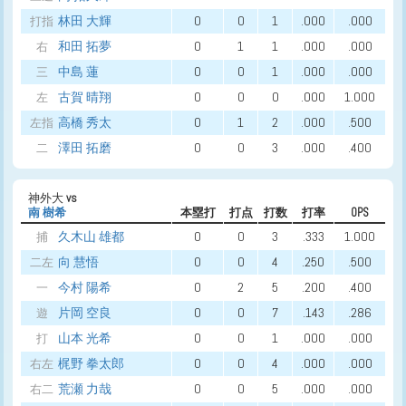
林田 大輝
0
0
1
.000
.000
打指
和田 拓夢
0
1
1
.000
.000
右
中島 蓮
0
0
1
.000
.000
三
古賀 晴翔
0
0
0
.000
1.000
左
高橋 秀太
0
1
2
.000
.500
左指
澤田 拓磨
0
0
3
.000
.400
二
神外大
vs
南 樹希
本塁打
打点
打数
打率
OPS
久木山 雄都
0
0
3
.333
1.000
捕
向 慧悟
0
0
4
.250
.500
二左
今村 陽希
0
2
5
.200
.400
一
片岡 空良
0
0
7
.143
.286
遊
山本 光希
0
0
1
.000
.000
打
梶野 拳太郎
0
0
4
.000
.000
右左
荒瀬 力哉
0
0
5
.000
.000
右二