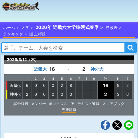
2026年 近畿六大学準硬式春季
ホーム
大学
勝敗表
ランキング
過去対戦
2026/3/12（木）
16
2
近畿大
神外大
-
1
2
3
4
5
6
7
8
9
計
H
E
16
近畿大
6
0
0
0
2
8
9
2
2
神外大
2
0
0
0
0
0
3
6
試合経過
メンバー
ボックススコア
テキスト速報
スコアブック
先発情報