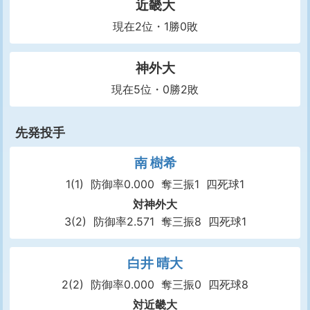
近畿大
現在2位・1勝0敗
神外大
現在5位・0勝2敗
先発投手
南 樹希
1(1)
防御率0.000
奪三振1
四死球1
対神外大
3(2)
防御率2.571
奪三振8
四死球1
白井 晴大
2(2)
防御率0.000
奪三振0
四死球8
対近畿大