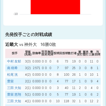
先発投手ごとの対戦成績
近畿大
神外大 16勝0敗
vs
登板
完
完
無四
被
被本
奪
与
与
投手
防御率
投球回
投球数
打者
(先発)
投
封
死球
安打
塁打
三振
四球
死
中村 友郁
3(3)
0.000
0
0
0
6
73
19
0
0
11
0
0
南 樹希
3(2)
2.571
0
0
0
7
97
25
3
0
8
1
0
松尾 洸
4(2)
0.000
0
0
0
8
100
26
1
0
10
1
0
豊留
2(1)
0.000
0
0
0
4
77
17
1
0
9
4
0
三田 大知
2(1)
0.000
0
0
0
3
40
11
2
0
4
0
0
豊留 悠翔
5(1)
0.000
0
0
0
5
77
19
1
0
6
2
0
三田 大知
4(1)
0.000
0
0
0
10
118
32
1
0
12
2
0