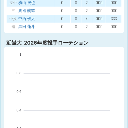
横山 晟也
0
0
2
.000
.000
左中
渡邊 航耀
0
0
2
.000
.000
三
中西 優太
0
0
4
.000
.333
中投
黒田 蓮斗
0
0
2
.000
.000
指
近畿大 2026年度投手ローテション