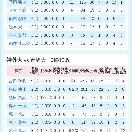
平岡 颯人
5(1)
0.000
0
0
0
11
126
38
4
0
12
1
0
下村 直輝
3(1)
1.800
0
0
0
5
64
19
3
0
3
3
0
橋本 悠暉
2(1)
0.000
0
0
0
4
46
13
0
0
5
0
0
辻本 周
2(1)
0.000
0
0
0
4
36
12
1
0
2
0
0
中村 友郁
1(1)
0.000
0
0
0
3
35
9
1
0
4
0
0
糸井川 広夢
1(1)
0.000
0
0
0
4
68
17
3
0
4
2
1
神外大
近畿大 0勝16敗
vs
登板
完
完
無四
被
被本
奪
与
投手
防御率
投球回
投球数
打者
(先発)
投
封
死球
安打
塁打
三振
四球
死
吉田 和眞
9(6)
0.000
1
0
0
21
497
143
45
3
7
26
2
黒田 蓮斗
2(2)
0.000
1
0
0
8 2/3
201
58
22
0
2
8
1
須田 拓嵩
1(1)
13.500
0
0
0
4
67
26
9
0
0
4
0
奥村 一揮
1(1)
0.000
0
0
0
2
46
16
8
0
0
2
0
堀川 徳志
1(1)
0.000
0
0
0
2
73
17
8
0
0
3
0
木下 晨吾
2(1)
7.875
0
0
0
8
117
39
10
1
2
2
1
木檜 昌太
3(1)
14.850
0
0
0
6 2/3
154
42
6
0
1
12
2