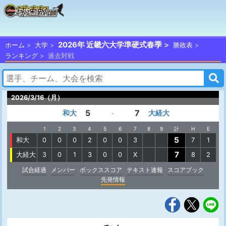
2026年 近畿六大学準硬式春季
ホーム
大学
勝敗表
ランキング
過去対戦
2026/3/16（月）
5
7
和大
大経大
-
1
2
3
4
5
6
7
8
9
計
H
E
5
和大
0
0
0
2
0
0
3
7
1
7
大経大
3
0
1
3
0
0
X
8
2
試合経過
メンバー
ボックススコア
テキスト速報
スコアブック
先発情報