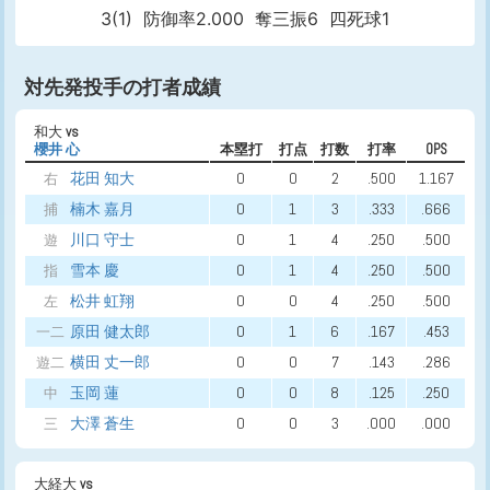
3(1)
防御率2.000
奪三振6
四死球1
対先発投手の打者成績
和大
vs
櫻井 心
本塁打
打点
打数
打率
OPS
花田 知大
0
0
2
.500
1.167
右
楠木 嘉月
0
1
3
.333
.666
捕
川口 守士
0
1
4
.250
.500
遊
雪本 慶
0
1
4
.250
.500
指
松井 虹翔
0
0
4
.250
.500
左
原田 健太郎
0
1
6
.167
.453
一二
横田 丈一郎
0
0
7
.143
.286
遊二
玉岡 蓮
0
0
8
.125
.250
中
大澤 蒼生
0
0
3
.000
.000
三
大経大
vs