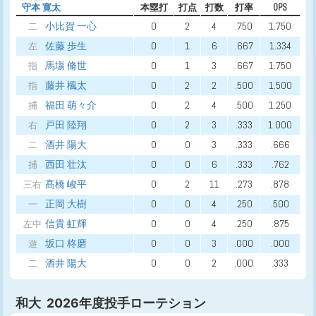
守本 寛太
本塁打
打点
打数
打率
OPS
小比賀 一心
0
2
4
.750
1.750
二
佐藤 歩生
0
1
6
.667
1.334
左
馬塲 脩世
0
1
3
.667
1.750
指
藤井 楓太
0
2
2
.500
1.500
指
福田 萌々介
0
2
4
.500
1.250
捕
戸田 陸翔
0
2
3
.333
1.000
右
酒井 陽大
0
0
3
.333
.666
二
西田 壮汰
0
0
6
.333
.762
捕
髙橋 峻平
0
2
11
.273
.878
三右
正岡 大樹
0
0
4
.250
.500
一
信貴 虹輝
0
0
4
.250
.875
左中
坂口 柊磨
0
0
3
.000
.000
遊
酒井 陽大
0
0
2
.000
.333
二
和大 2026年度投手ローテション