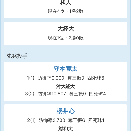
和大
現在4位・1勝2敗
大経大
現在1位・2勝0敗
先発投手
守本 寛太
1(1)
防御率0.000
奪三振0
四死球3
対大経大
3(2)
防御率10.607
奪三振0
四死球4
櫻井 心
2(1)
防御率2.700
奪三振6
四死球1
対和大