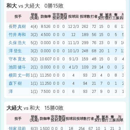
和大
大経大 0勝15敗
vs
登板
完
完
無四
被
被本
奪
与
投手
防御率
投球回
投球数
打者
(先発)
投
封
死球
安打
塁打
三振
四球
長野 真樹
4(4)
8.526
0
0
0
12 2/3
262
72
15
0
6
11
竹井 寿和
3(2)
4.500
0
0
0
12
189
56
15
0
5
5
久保 浩大
5(2)
0.000
0
0
0
11 1/3
299
76
23
0
9
16
澤 登生
3(2)
0.000
0
0
0
10 1/3
248
68
20
1
7
12
守本 寛太
3(2)
10.607
0
0
0
9 1/3
159
48
15
0
0
4
池田 健斗
2(1)
0.000
0
0
0
4 1/3
109
29
14
0
0
2
横田 丈一郎
1(1)
11.250
0
0
0
4
93
23
4
0
8
3
森下 樹
1(1)
11.250
0
0
0
4
94
21
7
0
1
2
澤
1(1)
7.500
0
0
0
6
93
27
9
0
3
1
大経大
和大 15勝0敗
vs
登板
完
完
無四
被
被本
奪
与
与
投手
防御率
投球回
投球数
打者
(先発)
投
封
死球
安打
塁打
三振
四球
死
領家 琉莉
6(3)
1.500
0
0
0
18
254
67
10
1
21
3
2