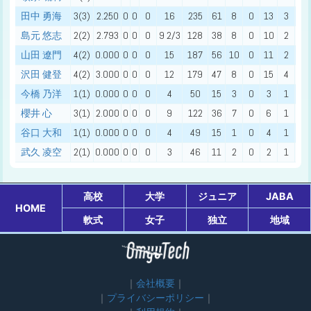
田中 勇海
3(3)
2.250
0
0
0
16
235
61
8
0
13
3
0
島元 悠志
2(2)
2.793
0
0
0
9 2/3
128
38
8
0
10
2
0
山田 遼門
4(2)
0.000
0
0
0
15
187
56
10
0
11
2
3
沢田 健登
4(2)
3.000
0
0
0
12
179
47
8
0
15
4
2
今橋 乃洋
1(1)
0.000
0
0
0
4
50
15
3
0
3
1
0
櫻井 心
3(1)
2.000
0
0
0
9
122
36
7
0
6
1
0
谷口 大和
1(1)
0.000
0
0
0
4
49
15
1
0
4
1
0
武久 凌空
2(1)
0.000
0
0
0
3
46
11
2
0
2
1
0
高校
大学
ジュニア
JABA
HOME
軟式
女子
独立
地域
会社概要
プライバシーポリシー