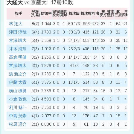
大経大
京産大 17勝10敗
vs
登板
完
完
無四
被
被本
奪
与
投手
防御率
投球回
投球数
打者
(先発)
投
封
死球
安打
塁打
三振
四球
死
林 翔大
8(7)
1.044
3
0
1
60 1/3
903
232
37
1
64
21
津田 淳哉
6(4)
1.780
2
0
0
30 1/3
415
121
26
0
21
6
常深 颯大
5(4)
2.359
1
1
0
34 1/3
553
143
32
0
35
10
才木 海翔
7(3)
1.013
0
0
0
26 2/3
436
113
20
1
25
10
高倉 明健
3(2)
1.256
0
0
0
14 1/3
183
54
9
0
6
3
常深 颯太
3(1)
1.929
0
0
0
9 1/3
148
36
5
0
6
5
浜 新之介
2(1)
1.286
0
0
0
7
122
30
5
1
8
3
伊藤 大貴
5(1)
3.375
0
0
0
13 1/3
214
56
8
0
11
4
横山 楓眞
5(1)
2.769
0
0
0
13
217
64
16
0
12
7
小倉 敦也
2(1)
4.500
0
0
0
8
145
34
6
1
7
4
利川 魁斗
2(1)
2.250
0
0
0
4
70
19
5
0
3
1
中島 洸希
4(1)
2.077
0
0
0
13
176
47
7
0
15
1
松原 冴介
2(1)
0.000
0
0
0
5
81
18
2
0
4
1