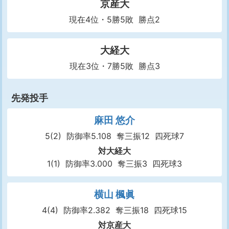
京産大
現在4位・5勝5敗 勝点2
大経大
現在3位・7勝5敗 勝点3
先発投手
麻田 悠介
5(2)
防御率5.108
奪三振12
四死球7
対大経大
1(1)
防御率3.000
奪三振3
四死球3
横山 楓眞
4(4)
防御率2.382
奪三振18
四死球15
対京産大