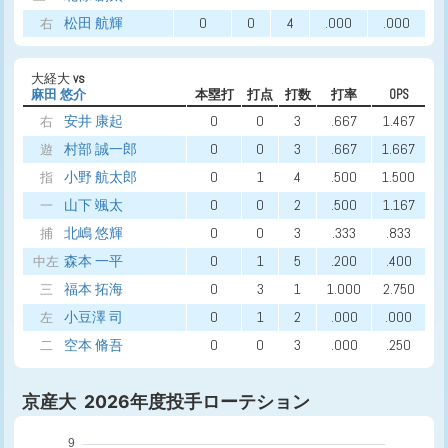
松田 航輝
0
0
4
.000
.000
右
大経大
vs
麻田 悠介
本塁打
打点
打数
打率
OPS
安井 康起
0
0
3
.667
1.467
右
村部 誠一郎
0
0
3
.667
1.667
遊
小野 航太郎
0
1
4
.500
1.500
指
山下 颯太
0
0
2
.500
1.167
一
北嶋 悠輝
0
0
3
.333
.833
捕
森本 一平
0
1
5
.200
.400
中左
福本 拓海
0
3
1
1.000
2.750
三
小豆澤 司
0
1
2
.000
.000
左
空本 脩吾
0
0
3
.000
.250
二
京産大 2026年度投手ローテション