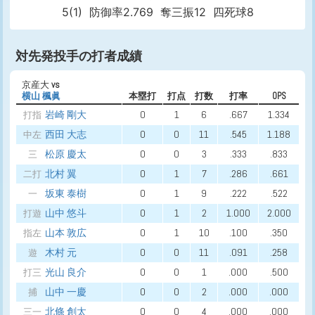
5(1)
防御率2.769
奪三振12
四死球8
対先発投手の打者成績
京産大
vs
横山 楓眞
本塁打
打点
打数
打率
OPS
岩崎 剛大
0
1
6
.667
1.334
打指
西田 大志
0
0
11
.545
1.188
中左
松原 慶太
0
0
3
.333
.833
三
北村 翼
0
1
7
.286
.661
二打
坂東 泰樹
0
1
9
.222
.522
一
山中 悠斗
0
1
2
1.000
2.000
打遊
山本 敦広
0
1
10
.100
.350
指左
木村 元
0
0
11
.091
.258
遊
光山 良介
0
0
1
.000
.500
打三
山中 一慶
0
0
2
.000
.000
捕
北條 創太
0
0
4
.000
.000
三一