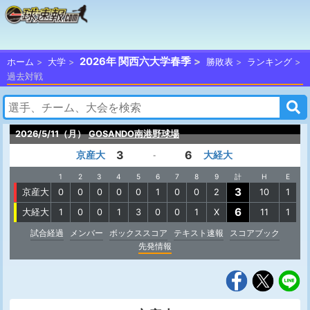
2026年 関西六大学春季
ホーム
大学
勝敗表
ランキング
過去対戦
2026/5/11（月）
GOSANDO南港野球場
3
6
京産大
大経大
-
1
2
3
4
5
6
7
8
9
計
H
E
3
京産大
0
0
0
0
0
1
0
0
2
10
1
6
大経大
1
0
0
1
3
0
0
1
X
11
1
試合経過
メンバー
ボックススコア
テキスト速報
スコアブック
先発情報