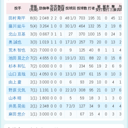
登板
完
完
無四
被
被本
奪
与
投手
防御率
投球回
投球数
打者
(先発)
投
封
死球
安打
塁打
三振
四球
死
田村 剛平
8(6)
2.048
2
2
0
48 1/3
703
195
31
0
45
13
藤川 紘斗
5(4)
3.264
1
0
0
30 1/3
464
132
35
2
19
8
北山 亘基
3(3)
0.667
3
1
1
27
370
100
15
0
24
3
奥 誠也
3(3)
1.019
1
1
0
17 2/3
257
73
20
0
13
2
荒木 智也
3(2)
7.000
0
0
0
9
125
40
8
1
1
4
池田 晨之介
7(2)
4.655
0
0
0
19 1/3
321
88
22
0
15
8
杉本 和弘
7(2)
0.000
0
0
0
9
234
56
19
2
6
9
山口 直哉
3(1)
4.050
0
0
0
13 1/3
197
61
15
0
10
3
由上 慶
2(1)
3.000
0
0
0
6
93
29
10
0
4
1
野原 元気
7(1)
1.191
1
0
0
22 2/3
308
95
21
0
17
6
山本 晴
1(1)
1.800
0
0
0
5
59
18
3
1
3
0
井黒 晃佑
2(1)
2.348
0
0
0
7 2/3
127
34
9
0
4
4
麻田 悠介
1(1)
3.000
0
0
0
3
67
15
4
0
3
3